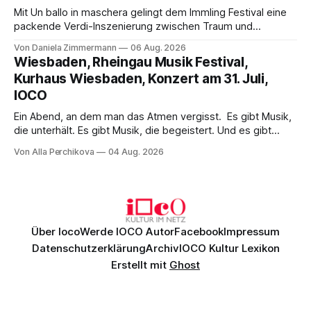
Mit Un ballo in maschera gelingt dem Immling Festival eine
packende Verdi-Inszenierung zwischen Traum und
Wirklichkeit. Verena von Kerssenbrock verbindet
Von Daniela Zimmermann
06 Aug. 2026
psychologische Tiefe mit starken Bildern, getragen von
Wiesbaden, Rheingau Musik Festival,
einem spielfreudigen Ensemble und einer musikalisch
Kurhaus Wiesbaden, Konzert am 31. Juli,
überzeugenden Gesamtleistung.
IOCO
Ein Abend, an dem man das Atmen vergisst. Es gibt Musik,
die unterhält. Es gibt Musik, die begeistert. Und es gibt
Musik, nach der man minutenlang kein Wort sagen kann.
Von Alla Perchikova
04 Aug. 2026
Genau so war der Abend im Kurhaus Wiesbaden, an dem
Johannes Brahms’ Erstes Klavierkonzert d-Moll op. 15 mit
Daniil
Über Ioco
Werde IOCO Autor
Facebook
Impressum
Datenschutzerklärung
Archiv
IOCO Kultur Lexikon
Erstellt mit
Ghost