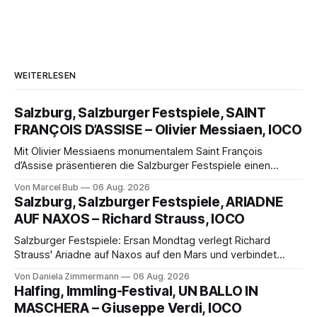
WEITERLESEN
Salzburg, Salzburger Festspiele, SAINT
FRANÇOIS D’ASSISE – Olivier Messiaen, IOCO
Mit Olivier Messiaens monumentalem Saint François
d’Assise präsentieren die Salzburger Festspiele einen
außergewöhnlichen Opernabend. Romeo Castellucci gelingt
Von Marcel Bub
06 Aug. 2026
eine bildgewaltige Inszenierung, Maxime Pascal entfaltet
Salzburg, Salzburger Festspiele, ARIADNE
die komplexe Partitur eindrucksvoll, Philippe Sly berührt als
AUF NAXOS – Richard Strauss, IOCO
Franziskus.
Salzburger Festspiele: Ersan Mondtag verlegt Richard
Strauss' Ariadne auf Naxos auf den Mars und verbindet
Science-Fiction mit Opernklassik. Musikalisch überzeugt die
Von Daniela Zimmermann
06 Aug. 2026
Aufführung mit starken Solisten und den Wiener
Halfing, Immling-Festival, UN BALLO IN
Philharmonikern, szenisch bleibt der zweite Akt jedoch
MASCHERA – Giuseppe Verdi, IOCO
hinter den Erwartungen zurück.