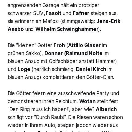
angrenzenden Garage hält ein protziger
schwarzer SUV
, Fasolt
und
Fafner
steigen aus,
sie erinnern an Mafiosi (stimmgewaltig:
Jens-Erik
Aasbö
und
Wilhelm Schwinghammer
).
Die "kleinen" Götter
Froh
(
Attilio Glaser
im
grünen Sakko),
Donner
(Raimund Nolte
im
blauen Anzug mit Golfschläger anstatt Hammer)
und
Loge
(herrlich schmierig:
Daniel Kirch
im
blauen Anzug) komplettieren den Götter-Clan.
Die Götter feiern eine ausschweifende Party und
demonstrieren ihren Reichtum.
Wotan
stellt fest
"Den Ring muss ich haben!",
aber wie?
Alberich
schlägt vor "
Durch Raub!".
Die Riesen waren schon
wieder in ihrem Auto, steigen jedoch wieder aus