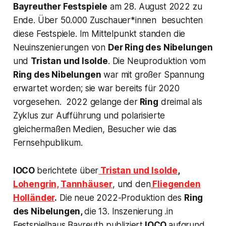
Bayreuther Festspiele
am 28. August 2022 zu
Ende. Über 50.000 Zuschauer*innen besuchten
diese Festspiele. Im Mittelpunkt standen die
Neuinszenierungen von
Der Ring des Nibelungen
und
Tristan und Isolde
. Die Neuproduktion vom
Ring des Nibelungen
war mit großer Spannung
erwartet worden; sie war bereits für 2020
vorgesehen. 2022 gelange der
Ring
dreimal als
Zyklus zur Aufführung und polarisierte
gleichermaßen Medien, Besucher wie das
Fernsehpublikum.
IOCO
berichtete über
Tristan und Isolde
,
Lohengrin,
Tannhäuser
, und den
Fliegenden
Holländer
.
Die neue 2022-Produktion des
Ring
des Nibelungen,
die 13. Inszenierung .in
Festspielhaus Bayreuth publiziert
IOCO
aufgrund