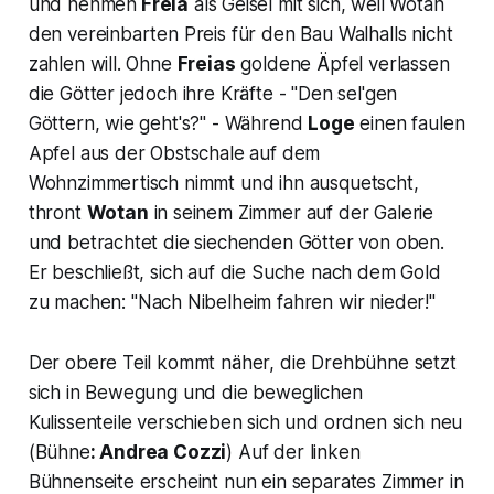
und nehmen
Freia
als Geisel mit sich, weil Wotan
den vereinbarten Preis für den Bau Walhalls nicht
zahlen will. Ohne
Freias
goldene Äpfel verlassen
die Götter jedoch ihre Kräfte
- "Den sel'gen
Göttern, wie geht's?"
- Während
Loge
einen faulen
Apfel aus der Obstschale auf dem
Wohnzimmertisch nimmt und ihn ausquetscht,
thront
Wotan
in seinem Zimmer auf der Galerie
und betrachtet die siechenden Götter von oben.
Er beschließt, sich auf die Suche nach dem Gold
zu machen:
"Nach Nibelheim fahren wir nieder!"
Der obere Teil kommt näher, die Drehbühne setzt
sich in Bewegung und die beweglichen
Kulissenteile verschieben sich und ordnen sich neu
(Bühne
: Andrea Cozzi
) Auf der linken
Bühnenseite erscheint nun ein separates Zimmer in