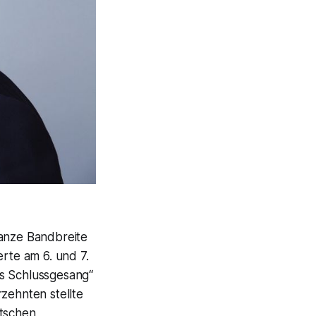
ganze Bandbreite
te am 6. und 7.
s Schlussgesang“
rzehnten stellte
tschen