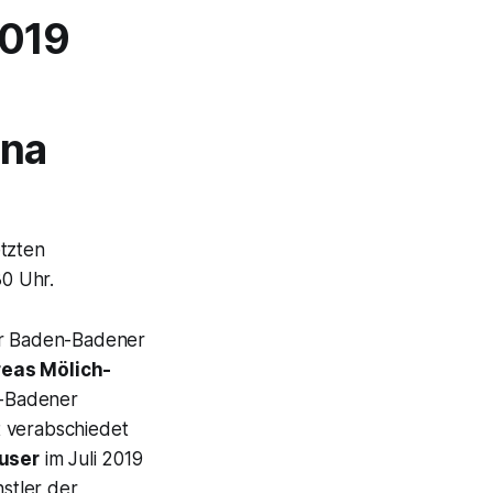
2019
nna
etzten
0 Uhr.
er Baden-Badener
eas Mölich-
n-Badener
t verabschiedet
user
im Juli 2019
stler der