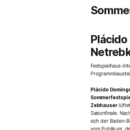
Sommerf
Plácido
Netreb
Festspielhaus-In
Programmbaustein
Plácido Doming
Sommerfestspie
Zebhauser
lüfte
Saisonfinale. Na
sich der Baden-B
vom Publikum, de