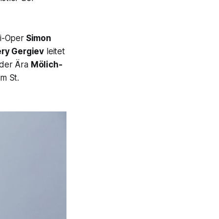
i-Oper
Simon
ery Gergiev
leitet
 der Ära
Mölich-
m St.