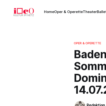
Home
Oper & Operette
Theater
Balle
OPER & OPERETTE
Baden
Somme
Doming
14.07
Redaktion