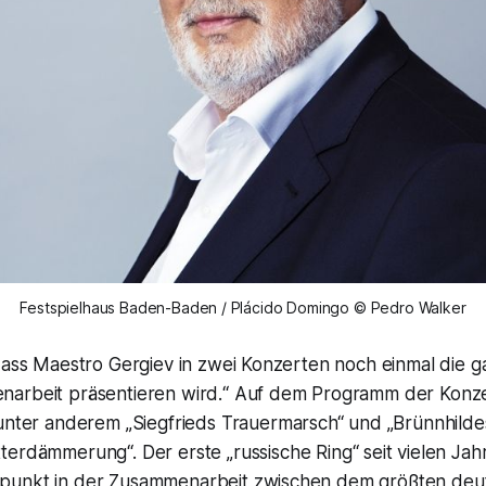
Festspielhaus Baden-Baden / Plácido Domingo © Pedro Walker
 dass Maestro Gergiev in zwei Konzerten noch einmal die 
arbeit präsentieren wird.“
Auf dem Programm der Konzer
 unter anderem
„Siegfrieds Trauermarsch“
und „Brünnhilde
tterdämmerung“.
Der erste „russische Ring“ seit vielen Jah
punkt in der Zusammenarbeit zwischen dem größten deu