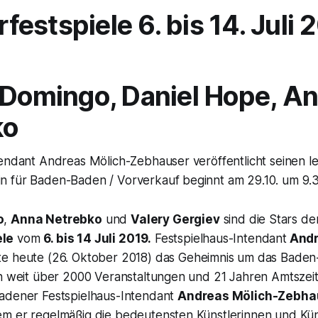
estspiele 6. bis 14. Juli 
 Domingo, Daniel Hope, A
ko
tendant Andreas Mölich-Zebhauser veröffentlicht seinen l
 für Baden-Baden / Vorverkauf beginnt am 29.10. um 9.3
o
,
Anna Netrebko
und
Valery Gergiev
sind die Stars d
le
vom
6. bis 14 Juli 2019.
Festspielhaus-Intendant
Andr
te heute (26. Oktober 2018) das Geheimnis um das Bade
ch weit über 2000 Veranstaltungen und 21 Jahren Amtszei
adener Festspielhaus-Intendant
Andreas Mölich-Zebha
m er regelmäßig die bedeutensten Künstlerinnen und Kün