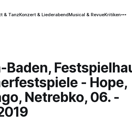
tt & Tanz
Konzert & Liederabend
Musical & Revue
Kritiken
-Baden, Festspielha
rfestspiele - Hope,
o, Netrebko, 06. -
.2019