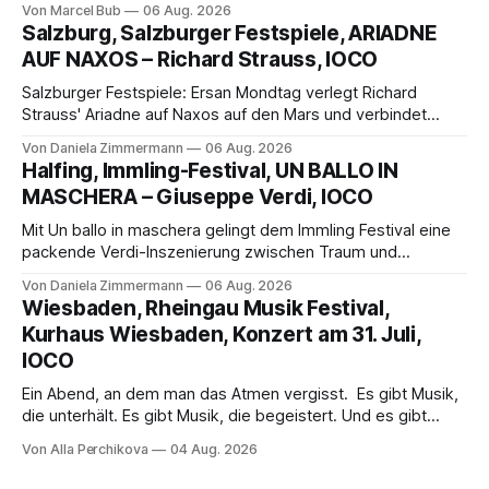
Von Marcel Bub
06 Aug. 2026
eine bildgewaltige Inszenierung, Maxime Pascal entfaltet
Salzburg, Salzburger Festspiele, ARIADNE
die komplexe Partitur eindrucksvoll, Philippe Sly berührt als
AUF NAXOS – Richard Strauss, IOCO
Franziskus.
Salzburger Festspiele: Ersan Mondtag verlegt Richard
Strauss' Ariadne auf Naxos auf den Mars und verbindet
Science-Fiction mit Opernklassik. Musikalisch überzeugt die
Von Daniela Zimmermann
06 Aug. 2026
Aufführung mit starken Solisten und den Wiener
Halfing, Immling-Festival, UN BALLO IN
Philharmonikern, szenisch bleibt der zweite Akt jedoch
MASCHERA – Giuseppe Verdi, IOCO
hinter den Erwartungen zurück.
Mit Un ballo in maschera gelingt dem Immling Festival eine
packende Verdi-Inszenierung zwischen Traum und
Wirklichkeit. Verena von Kerssenbrock verbindet
Von Daniela Zimmermann
06 Aug. 2026
psychologische Tiefe mit starken Bildern, getragen von
Wiesbaden, Rheingau Musik Festival,
einem spielfreudigen Ensemble und einer musikalisch
Kurhaus Wiesbaden, Konzert am 31. Juli,
überzeugenden Gesamtleistung.
IOCO
Ein Abend, an dem man das Atmen vergisst. Es gibt Musik,
die unterhält. Es gibt Musik, die begeistert. Und es gibt
Musik, nach der man minutenlang kein Wort sagen kann.
Von Alla Perchikova
04 Aug. 2026
Genau so war der Abend im Kurhaus Wiesbaden, an dem
Johannes Brahms’ Erstes Klavierkonzert d-Moll op. 15 mit