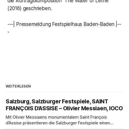
die Auftragskomposition "The Water of Lethe"
(2016) geschrieben.
---| Pressemeldung Festspielhaus Baden-Baden |--
-
WEITERLESEN
Salzburg, Salzburger Festspiele, SAINT
FRANÇOIS D’ASSISE – Olivier Messiaen, IOCO
Mit Olivier Messiaens monumentalem Saint François
d’Assise präsentieren die Salzburger Festspiele einen
außergewöhnlichen Opernabend. Romeo Castellucci gelingt