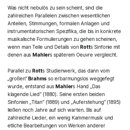
Was nicht nebulös zu sein scheint, sind die
zahlreichen Parallelen zwischen wesentlichen
Anteilen, Stimmungen, formalen Anlagen und
instrumentatorischen Spezifika, die bis in konkrete
musikalische Formulierungen zu gehen scheinen,
wenn man Teile und Details von
Rott
s Sinfonie mit
denen aus
Mahler
s späterem Oeuvre vergleicht.
Parallel zu
Rott
s Studienwerk, das dann vom
„großen“
Brahms
so erbarmungslos weggefegt
wurde, entstand aus
Mahler
s Hand „
Das
klagende Lied
“ (1880). Seine ersten beiden
Sinfonien „
Titan
“ (1889) und „
Auferstehung
“ (1895)
ließen noch Jahre auf sich warten. Bis auf
zahlreiche Lieder, ein wenig Kammermusik und
etliche Bearbeitungen von Werken anderer