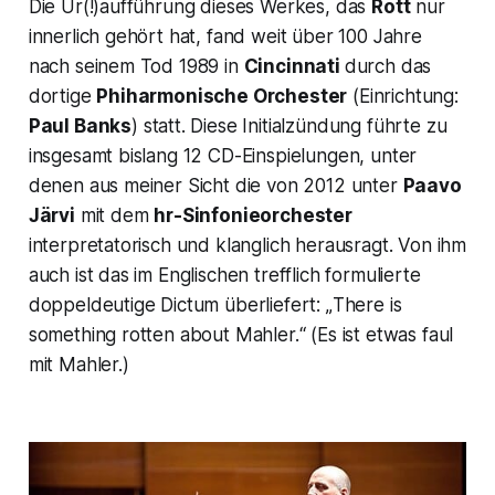
Die Ur(!)aufführung dieses Werkes, das
Rott
nur
innerlich gehört hat, fand weit über 100 Jahre
nach seinem Tod 1989 in
Cincinnati
durch das
dortige
Phiharmonische Orchester
(Einrichtung:
Paul Banks
) statt. Diese Initialzündung führte zu
insgesamt bislang 12 CD-Einspielungen, unter
denen aus meiner Sicht die von 2012 unter
Paavo
Järvi
mit dem
hr-Sinfonieorchester
interpretatorisch und klanglich herausragt. Von ihm
auch ist das im Englischen trefflich formulierte
doppeldeutige Dictum überliefert: „
There is
something rotten about Mahler.“
(Es ist etwas faul
mit Mahler.)