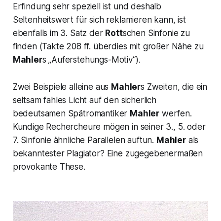
Erfindung sehr speziell ist und deshalb
Seltenheitswert für sich reklamieren kann, ist
ebenfalls im 3. Satz der
Rott
schen Sinfonie zu
finden (Takte 208 ff. überdies mit großer Nähe zu
Mahler
s „Auferstehungs-Motiv“).
Zwei Beispiele alleine aus
Mahler
s Zweiten, die ein
seltsam fahles Licht auf den sicherlich
bedeutsamen Spätromantiker
Mahler
werfen.
Kundige Rechercheure mögen in seiner 3., 5. oder
7. Sinfonie ähnliche Parallelen auftun.
Mahler
als
bekanntester Plagiator? Eine zugegebenermaßen
provokante These.