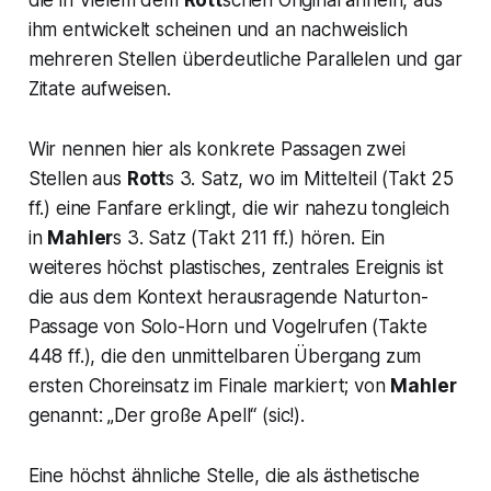
die in Vielem dem
Rott
schen Original ähneln, aus
ihm entwickelt scheinen und an nachweislich
mehreren Stellen überdeutliche Parallelen und gar
Zitate aufweisen.
Wir nennen hier als konkrete Passagen zwei
Stellen aus
Rott
s 3. Satz, wo im Mittelteil (Takt 25
ff.) eine Fanfare erklingt, die wir nahezu tongleich
in
Mahler
s 3. Satz (Takt 211 ff.) hören. Ein
weiteres höchst plastisches, zentrales Ereignis ist
die aus dem Kontext herausragende Naturton-
Passage von Solo-Horn und Vogelrufen (Takte
448 ff.), die den unmittelbaren Übergang zum
ersten Choreinsatz im Finale markiert; von
Mahler
genannt: „
Der große Apell
“ (sic!).
Eine höchst ähnliche Stelle, die als ästhetische