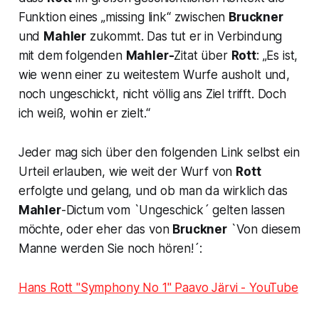
Funktion eines „
missing link
“ zwischen
Bruckner
und
Mahler
zukommt. Das tut er in Verbindung
mit dem folgenden
Mahler-
Zitat über
Rott
: „
Es ist,
wie wenn einer zu weitestem Wurfe ausholt und,
noch ungeschickt, nicht völlig ans Ziel trifft. Doch
ich weiß, wohin er zielt.“
Jeder mag sich über den folgenden Link selbst ein
Urteil erlauben, wie weit der Wurf von
Rott
erfolgte und gelang, und ob man da wirklich das
Mahler
-Dictum vom `
Ungeschick
´ gelten lassen
möchte, oder eher das von
Bruckner
`
Von diesem
Manne werden Sie noch hören!´:
Hans Rott "Symphony No 1" Paavo Järvi - YouTube