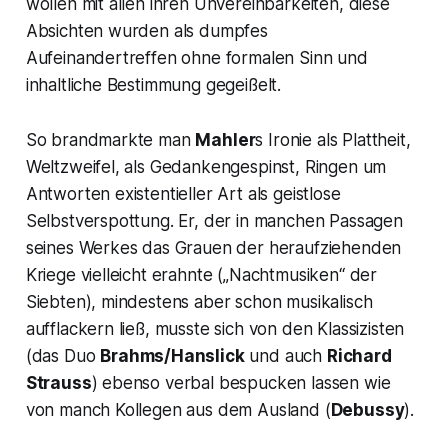
wollen mit allen ihren Unvereinbarkeiten, diese
Absichten wurden als dumpfes
Aufeinandertreffen ohne formalen Sinn und
inhaltliche Bestimmung gegeißelt.
So brandmarkte man
Mahler
s Ironie als Plattheit,
Weltzweifel, als Gedankengespinst, Ringen um
Antworten existentieller Art als geistlose
Selbstverspottung. Er, der in manchen Passagen
seines Werkes das Grauen der heraufziehenden
Kriege vielleicht erahnte („
Nachtmusiken
“ der
Siebten), mindestens aber schon musikalisch
aufflackern ließ, musste sich von den Klassizisten
(das Duo
Brahms/Hanslick
und auch
Richard
Strauss
) ebenso verbal bespucken lassen wie
von manch Kollegen aus dem Ausland (
Debussy
).