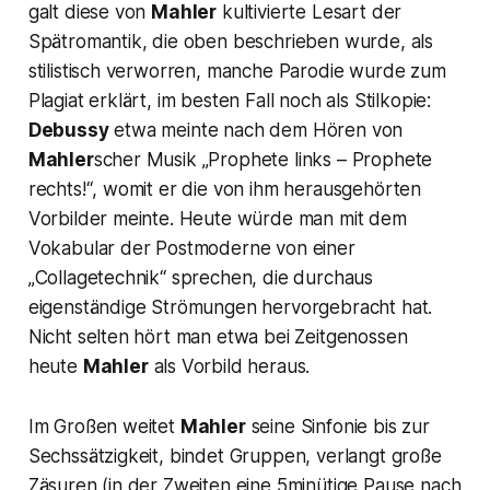
galt diese von
Mahler
kultivierte Lesart der
Spätromantik, die oben beschrieben wurde, als
stilistisch verworren, manche Parodie wurde zum
Plagiat erklärt, im besten Fall noch als Stilkopie:
Debussy
etwa meinte nach dem Hören von
Mahler
scher Musik „
Prophete links – Prophete
rechts!“
, womit er die von ihm herausgehörten
Vorbilder meinte. Heute würde man mit dem
Vokabular der Postmoderne von einer
„Collagetechnik“ sprechen, die durchaus
eigenständige Strömungen hervorgebracht hat.
Nicht selten hört man etwa bei Zeitgenossen
heute
Mahler
als Vorbild heraus.
Im Großen weitet
Mahler
seine Sinfonie bis zur
Sechssätzigkeit, bindet Gruppen, verlangt große
Zäsuren (in der Zweiten eine 5minütige Pause nach