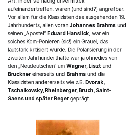
Art, in der sie häufig unvermittelt
aufeinandertreffen, waren (und sind?) angreifbar.
Vor allem für die Klassizisten des ausgehenden 19.
Jahrhunderts, allen voran
Johannes Brahms
und
seinen „Apostel“
Eduard Hanslick
, war ein
solches Kom-Ponieren (sic!) ein Gräuel, das
lautstark kritisiert wurde. Die Polarisierung in der
zweiten Jahrhunderthäfte war ja ohnedies von
den „Neudeutschen“ um
Wagner, Liszt
und
Bruckner
einerseits und
Brahms
und die
Klassizisten andererseits wie z.B.
Dvorak,
Tschaikovsky, Rheinberger, Bruch, Saint-
Saens und später Reger
geprägt.