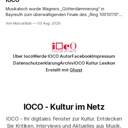
IOCO
Musikalisch wurde Wagners „Götterdämmerung“ in
Bayreuth zum überwältigenden Finale des „Ring 10010110“:
Christian Thielemann, Festspielorchester und ein
Von Marcel Bub
03 Aug. 2026
exzellentes Sängerensemble begeisterten. Die KI-geprägte
szenische Umsetzung blieb hingegen auch im
Schlussabend weitgehend ohne Aussagekraft.
Über Ioco
Werde IOCO Autor
Facebook
Impressum
Datenschutzerklärung
Archiv
IOCO Kultur Lexikon
Erstellt mit
Ghost
IOCO - Kultur im Netz
IOCO - Ihr digitales Fenster zur Kultur. Entdecken
Sie Kritiken, Interviews und Aktuelles aus Musik,