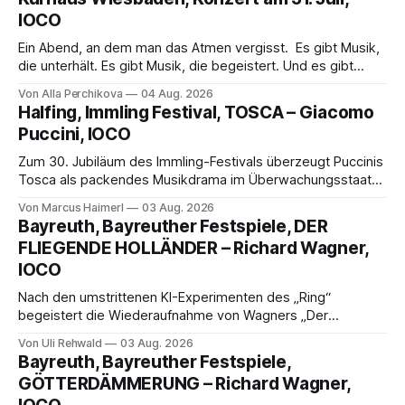
IOCO
Ein Abend, an dem man das Atmen vergisst. Es gibt Musik,
die unterhält. Es gibt Musik, die begeistert. Und es gibt
Musik, nach der man minutenlang kein Wort sagen kann.
Von Alla Perchikova
04 Aug. 2026
Genau so war der Abend im Kurhaus Wiesbaden, an dem
Halfing, Immling Festival, TOSCA – Giacomo
Johannes Brahms’ Erstes Klavierkonzert d-Moll op. 15 mit
Puccini, IOCO
Daniil
Zum 30. Jubiläum des Immling-Festivals überzeugt Puccinis
Tosca als packendes Musikdrama im Überwachungsstaat
der 1950er-Jahre. Ludwig Baumann erzählt das Werk
Von Marcus Haimerl
03 Aug. 2026
spannend und werkgetreu, getragen von starken Solisten,
Bayreuth, Bayreuther Festspiele, DER
eindrucksvollen Projektionen und einer klangvollen
FLIEGENDE HOLLÄNDER – Richard Wagner,
musikalischen Leitung.
IOCO
Nach den umstrittenen KI-Experimenten des „Ring“
begeistert die Wiederaufnahme von Wagners „Der
fliegende Holländer“ mit packender Regie, großartiger
Von Uli Rehwald
03 Aug. 2026
Musik und einem neuen Traumpaar: Elisabeth Teige und
Bayreuth, Bayreuther Festspiele,
Nicholas Brownlee sorgen für einen der Höhepunkte der
GÖTTERDÄMMERUNG – Richard Wagner,
Bayreuther Festspiele 2026.