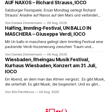
AUF NAXOS – Richard Strauss, IOCO
Franziskus.
Salzburger Festspiele: Ersan Mondtag verlegt Richard
Strauss' Ariadne auf Naxos auf den Mars und verbindet
Science-Fiction mit Opernklassik. Musikalisch überzeugt die
Von Daniela Zimmermann
06 Aug. 2026
Aufführung mit starken Solisten und den Wiener
Halfing, Immling-Festival, UN BALLO IN
Philharmonikern, szenisch bleibt der zweite Akt jedoch
MASCHERA – Giuseppe Verdi, IOCO
hinter den Erwartungen zurück.
Mit Un ballo in maschera gelingt dem Immling Festival eine
packende Verdi-Inszenierung zwischen Traum und
Wirklichkeit. Verena von Kerssenbrock verbindet
Von Daniela Zimmermann
06 Aug. 2026
psychologische Tiefe mit starken Bildern, getragen von
Wiesbaden, Rheingau Musik Festival,
einem spielfreudigen Ensemble und einer musikalisch
Kurhaus Wiesbaden, Konzert am 31. Juli,
überzeugenden Gesamtleistung.
IOCO
Ein Abend, an dem man das Atmen vergisst. Es gibt Musik,
die unterhält. Es gibt Musik, die begeistert. Und es gibt
Musik, nach der man minutenlang kein Wort sagen kann.
Von Alla Perchikova
04 Aug. 2026
Genau so war der Abend im Kurhaus Wiesbaden, an dem
Johannes Brahms’ Erstes Klavierkonzert d-Moll op. 15 mit
Daniil