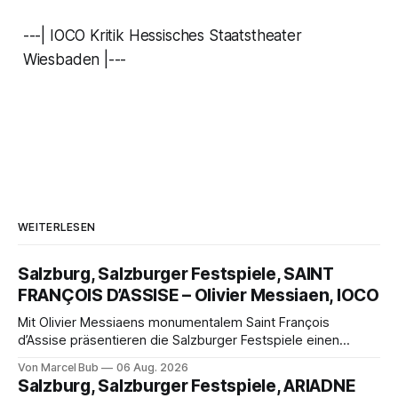
---| IOCO Kritik Hessisches Staatstheater
Wiesbaden |---
WEITERLESEN
Salzburg, Salzburger Festspiele, SAINT
FRANÇOIS D’ASSISE – Olivier Messiaen, IOCO
Mit Olivier Messiaens monumentalem Saint François
d’Assise präsentieren die Salzburger Festspiele einen
außergewöhnlichen Opernabend. Romeo Castellucci gelingt
Von Marcel Bub
06 Aug. 2026
eine bildgewaltige Inszenierung, Maxime Pascal entfaltet
Salzburg, Salzburger Festspiele, ARIADNE
die komplexe Partitur eindrucksvoll, Philippe Sly berührt als