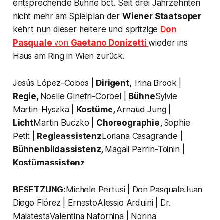
entsprechende Bühne bot. Seit drei Jahrzehnten
nicht mehr am Spielplan der
Wiener Staatsoper
kehrt nun dieser heitere und spritzige
Don
Pasquale
von
Gaetano Donizetti
wieder ins
Haus am Ring in Wien zurück.
Jesús López-Cobos |
Dirigent,
Irina Brook |
Regie,
Noelle Ginefri-Corbel |
Bühne
Sylvie
Martin-Hyszka |
Kostüme,
Arnaud Jung |
Licht
Martin Buczko |
Choreographie,
Sophie
Petit |
Regieassistenz
Loriana Casagrande |
Bühnenbildassistenz,
Magali Perrin-Toinin |
Kostümassistenz
BESETZUNG:
Michele Pertusi |
Don Pasquale
Juan
Diego Flórez |
Ernesto
Alessio Arduini |
Dr.
Malatesta
Valentina Nafornina |
Norina