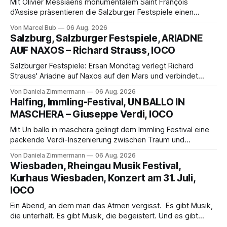
Mit Olivier Messiaens monumentalem Saint François
d’Assise präsentieren die Salzburger Festspiele einen
außergewöhnlichen Opernabend. Romeo Castellucci gelingt
Von Marcel Bub
06 Aug. 2026
eine bildgewaltige Inszenierung, Maxime Pascal entfaltet
Salzburg, Salzburger Festspiele, ARIADNE
die komplexe Partitur eindrucksvoll, Philippe Sly berührt als
AUF NAXOS – Richard Strauss, IOCO
Franziskus.
Salzburger Festspiele: Ersan Mondtag verlegt Richard
Strauss' Ariadne auf Naxos auf den Mars und verbindet
Science-Fiction mit Opernklassik. Musikalisch überzeugt die
Von Daniela Zimmermann
06 Aug. 2026
Aufführung mit starken Solisten und den Wiener
Halfing, Immling-Festival, UN BALLO IN
Philharmonikern, szenisch bleibt der zweite Akt jedoch
MASCHERA – Giuseppe Verdi, IOCO
hinter den Erwartungen zurück.
Mit Un ballo in maschera gelingt dem Immling Festival eine
packende Verdi-Inszenierung zwischen Traum und
Wirklichkeit. Verena von Kerssenbrock verbindet
Von Daniela Zimmermann
06 Aug. 2026
psychologische Tiefe mit starken Bildern, getragen von
Wiesbaden, Rheingau Musik Festival,
einem spielfreudigen Ensemble und einer musikalisch
Kurhaus Wiesbaden, Konzert am 31. Juli,
überzeugenden Gesamtleistung.
IOCO
Ein Abend, an dem man das Atmen vergisst. Es gibt Musik,
die unterhält. Es gibt Musik, die begeistert. Und es gibt
Musik, nach der man minutenlang kein Wort sagen kann.