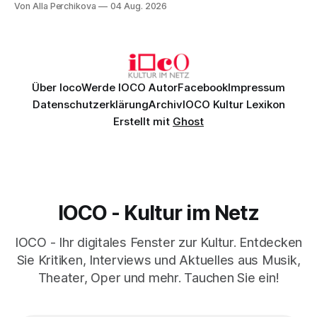
Von Alla Perchikova
04 Aug. 2026
Genau so war der Abend im Kurhaus Wiesbaden, an dem
Johannes Brahms’ Erstes Klavierkonzert d-Moll op. 15 mit
Daniil
Über Ioco
Werde IOCO Autor
Facebook
Impressum
Datenschutzerklärung
Archiv
IOCO Kultur Lexikon
Erstellt mit
Ghost
IOCO - Kultur im Netz
IOCO - Ihr digitales Fenster zur Kultur. Entdecken
Sie Kritiken, Interviews und Aktuelles aus Musik,
Theater, Oper und mehr. Tauchen Sie ein!