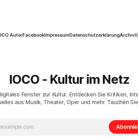
Gesamtleistung.
 jedoch hinter den
n zurück.
OCO Autor
Facebook
Impressum
Datenschutzerklärung
Archiv
I
IOCO - Kultur im Netz
digitales Fenster zur Kultur. Entdecken Sie Kritiken, In
elles aus Musik, Theater, Oper und mehr. Tauchen Sie
Abonnie