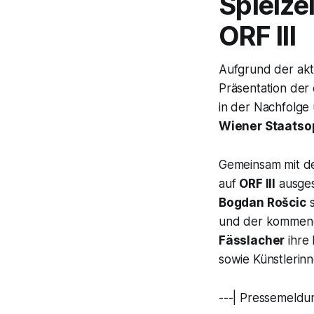
Spielze
ORF III
Aufgrund der aktu
Präsentation der 
in der Nachfolge 
Wiener Staatso
Gemeinsam mit 
auf
ORF III
ausges
Bogdan Rošcic
s
und der kommende
Fässlacher
ihre 
sowie Künstlerinn
---| Pressemeldu