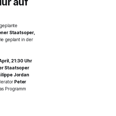
Nur auf
geplante
ner Staatsoper,
ie geplant in der
April, 21:30 Uhr
r Staatsoper
ilippe Jordan
derator
Peter
 das Programm