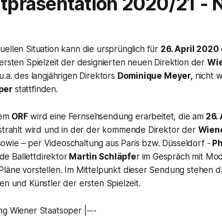
itpräsentation 2020/21 - 
ellen Situation kann die ursprünglich für
26. April 2020
ersten Spielzeit der designierten neuen Direktion der
Wie
u.a. des langjährigen Direktors
Dominique Meyer,
nicht w
per
stattfinden.
dem
ORF
wird eine Fernsehsendung erarbeitet, die am
26. 
trahlt wird und in der der kommende Direktor der
Wiene
owie – per Videoschaltung aus Paris bzw. Düsseldorf -
Ph
 Ballettdirektor
Martin Schläpfe
r im Gespräch mit Mo
Pläne vorstellen. Im Mittelpunkt dieser Sendung stehen
en und Künstler der ersten Spielzeit.
ng Wiener Staatsoper |---