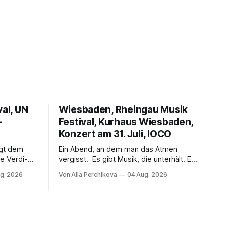
val, UN
Wiesbaden, Rheingau Musik
–
Festival, Kurhaus Wiesbaden,
Konzert am 31. Juli, IOCO
ngt dem
Ein Abend, an dem man das Atmen
e Verdi-
vergisst. Es gibt Musik, die unterhält. Es
 und
gibt Musik, die begeistert. Und es gibt
g. 2026
Von Alla Perchikova
04 Aug. 2026
ssenbrock
Musik, nach der man minutenlang kein
fe mit
Wort sagen kann. Genau so war der
n einem
Abend im Kurhaus Wiesbaden, an dem
einer
Johannes Brahms’ Erstes Klavierkonzert
d-Moll op. 15 mit Daniil