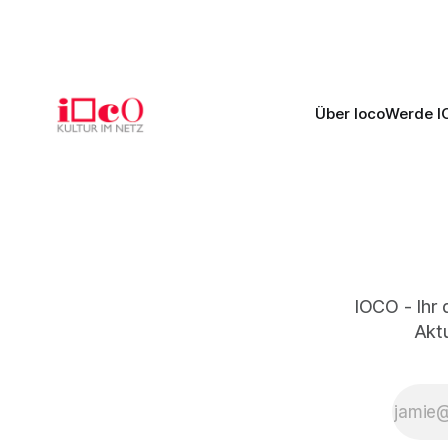
eindrucksvoll, Philippe Sly berührt als
zweite Akt
Franziskus.
Erwartunge
Über Ioco
Werde I
IOCO - Ihr 
Aktu