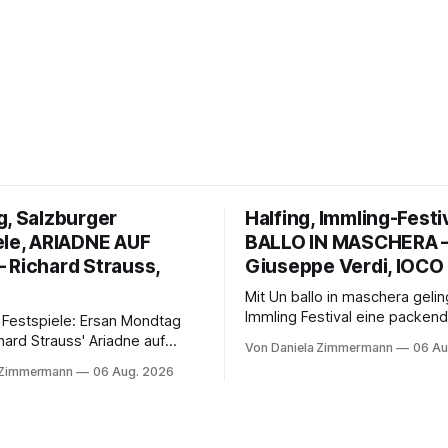
g, Salzburger
Halfing, Immling-Festi
ele, ARIADNE AUF
BALLO IN MASCHERA 
 Richard Strauss,
Giuseppe Verdi, IOCO
Mit Un ballo in maschera geli
Immling Festival eine packend
 Festspiele: Ersan Mondtag
Inszenierung zwischen Traum
hard Strauss' Ariadne auf
Von Daniela Zimmermann
06 Au
Wirklichkeit. Verena von Ker
den Mars und verbindet
 Zimmermann
06 Aug. 2026
verbindet psychologische Tie
ction mit Opernklassik.
starken Bildern, getragen vo
h überzeugt die Aufführung
spielfreudigen Ensemble und 
n Solisten und den Wiener
musikalisch überzeugenden
kern, szenisch bleibt der