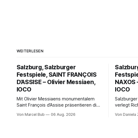
WEITERLESEN
Salzburg, Salzburger
Salzbur
Festspiele, SAINT FRANÇOIS
Festspi
D’ASSISE – Olivier Messiaen,
NAXOS –
IOCO
IOCO
Mit Olivier Messiaens monumentalem
Salzburger
Saint François d’Assise präsentieren die
verlegt Ric
Salzburger Festspiele einen
Naxos auf 
Von Marcel Bub
06 Aug. 2026
Von Daniela
außergewöhnlichen Opernabend.
Science-Fi
Romeo Castellucci gelingt eine
Musikalisc
bildgewaltige Inszenierung, Maxime
mit starke
Pascal entfaltet die komplexe Partitur
Philharmoni