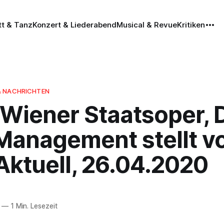
tt & Tanz
Konzert & Liederabend
Musical & Revue
Kritiken
& NACHRICHTEN
 Wiener Staatsoper, 
Management stellt vo
Aktuell, 26.04.2020
—
1 Min. Lesezeit