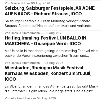
außergewöhnlichen Opernabend. Romeo Castellucci gelingt
Von Marcel Bub
06 Aug. 2026
eine bildgewaltige Inszenierung, Maxime Pascal entfaltet
Salzburg, Salzburger Festspiele, ARIADNE
die komplexe Partitur eindrucksvoll, Philippe Sly berührt als
AUF NAXOS – Richard Strauss, IOCO
Franziskus.
Salzburger Festspiele: Ersan Mondtag verlegt Richard
Strauss' Ariadne auf Naxos auf den Mars und verbindet
Science-Fiction mit Opernklassik. Musikalisch überzeugt die
Von Daniela Zimmermann
06 Aug. 2026
Aufführung mit starken Solisten und den Wiener
Halfing, Immling-Festival, UN BALLO IN
Philharmonikern, szenisch bleibt der zweite Akt jedoch
MASCHERA – Giuseppe Verdi, IOCO
hinter den Erwartungen zurück.
Mit Un ballo in maschera gelingt dem Immling Festival eine
packende Verdi-Inszenierung zwischen Traum und
Wirklichkeit. Verena von Kerssenbrock verbindet
Von Daniela Zimmermann
06 Aug. 2026
psychologische Tiefe mit starken Bildern, getragen von
Wiesbaden, Rheingau Musik Festival,
einem spielfreudigen Ensemble und einer musikalisch
Kurhaus Wiesbaden, Konzert am 31. Juli,
überzeugenden Gesamtleistung.
IOCO
Ein Abend, an dem man das Atmen vergisst. Es gibt Musik,
die unterhält. Es gibt Musik, die begeistert. Und es gibt
Musik, nach der man minutenlang kein Wort sagen kann.
Von Alla Perchikova
04 Aug. 2026
Genau so war der Abend im Kurhaus Wiesbaden, an dem
Johannes Brahms’ Erstes Klavierkonzert d-Moll op. 15 mit