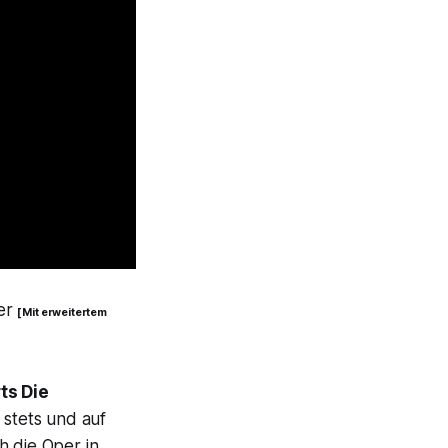
er
[ Mit erweitertem
ts
Die
 stets und auf
h die Oper in