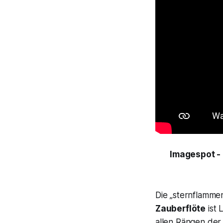
Imagespot -
Die „sternflamm
Zauberflöte
ist 
allen Rängen der 