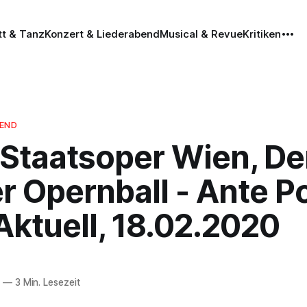
tt & Tanz
Konzert & Liederabend
Musical & Revue
Kritiken
BEND
 Staatsoper Wien, De
 Opernball - Ante Po
ktuell, 18.02.2020
0
—
3 Min. Lesezeit