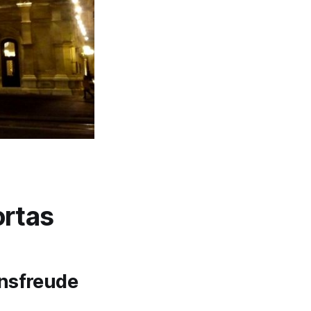
ortas
ensfreude