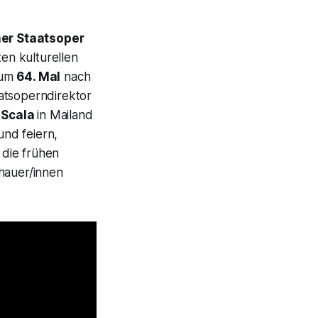
er Staatsoper
en kulturellen
zum
64. Mal
nach
atsoperndirektor
a Scala
in Mailand
nd feiern,
 die frühen
chauer/innen