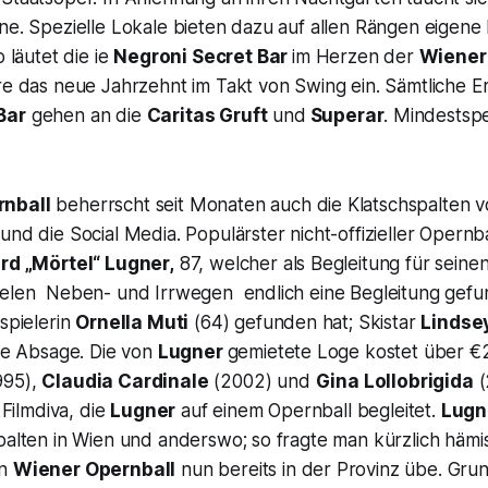
ne. Spezielle Lokale bieten dazu auf allen Rängen eigene
 läutet die ie
Negroni Secret Bar
im Herzen der
Wiener
re das neue Jahrzehnt im Takt von Swing ein. Sämtliche E
Bar
gehen an die
Caritas Gruft
und
Superar
. Mindestsp
nball
beherrscht seit Monaten auch die Klatschspalten v
und die Social Media. Populärster nicht-offizieller Opernba
rd „Mörtel“ Lugner,
87, welcher als Begleitung für seine
ielen Neben- und Irrwegen endlich eine Begleitung gefun
uspielerin
Ornella Muti
(64) gefunden hat; Skistar
Lindse
ine Absage. Die von
Lugner
gemietete Loge kostet über €
995),
Claudia Cardinale
(2002) und
Gina Lollobrigida
(
e Filmdiva, die
Lugner
auf einem Opernball begleitet.
Lugn
palten in Wien und anderswo; so fragte man kürzlich hämis
en
Wiener Opernball
nun bereits in der Provinz übe. Grun