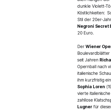
dunkle Violett-Tö
Köstlichkeiten: So
Stil der 20er-Jah
Negroni Secret 
20 Euro.
Der
Wiener Oper
Boulevardblätter 
seit Jahren
Richa
Opernball nach v
italienische Scha
ihm kurzfristig e
Sophia Loren
(1
vierte italienisch
zahllose Klatschs
Lugner
für dies