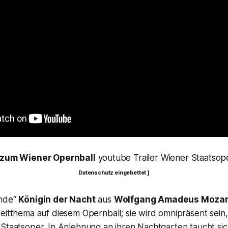
 zum Wiener Opernball
youtube Trailer Wiener Staatsop
Datenschutz eingebettet ]
ende“
Königin der Nacht
aus
Wolfgang Amadeus Mozar
Leitthema auf diesem Opernball; sie wird omnipräsent sein,
Staatsoper. In Anlehnung an ihren Nachtgarten taucht sic