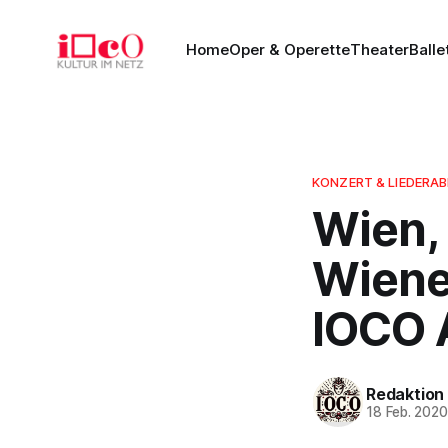
Home
Oper & Operette
Theater
Balle
KONZERT & LIEDERA
Wien,
Wiener
IOCO A
Redaktion
18 Feb. 202