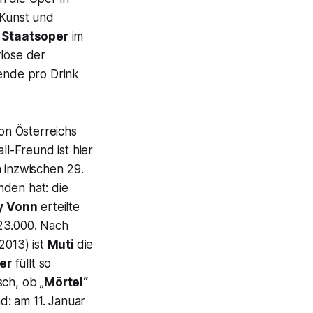
 Kunst und
 Staatsoper
im
rlöse der
ende pro Drink
on Österreichs
ll-Freund ist hier
n inzwischen 29.
den hat: die
y Vonn
erteilte
23.000. Nach
2013) ist
Muti
die
er
füllt so
ch, ob „
Mörtel“
d: am 11. Januar