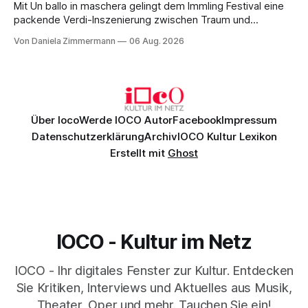
Mit Un ballo in maschera gelingt dem Immling Festival eine
packende Verdi-Inszenierung zwischen Traum und
Wirklichkeit. Verena von Kerssenbrock verbindet
Von Daniela Zimmermann
06 Aug. 2026
psychologische Tiefe mit starken Bildern, getragen von
einem spielfreudigen Ensemble und einer musikalisch
überzeugenden Gesamtleistung.
Über Ioco
Werde IOCO Autor
Facebook
Impressum
Datenschutzerklärung
Archiv
IOCO Kultur Lexikon
Erstellt mit
Ghost
IOCO - Kultur im Netz
IOCO - Ihr digitales Fenster zur Kultur. Entdecken
Sie Kritiken, Interviews und Aktuelles aus Musik,
Theater, Oper und mehr. Tauchen Sie ein!