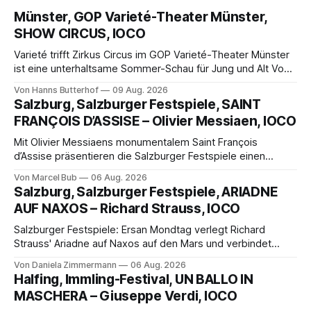
Münster, GOP Varieté-Theater Münster,
SHOW CIRCUS, IOCO
Varieté trifft Zirkus Circus im GOP Varieté-Theater Münster
ist eine unterhaltsame Sommer-Schau für Jung und Alt Von
Hanns Butterhof Wenn sich im GOP Varieté-Theater
Von Hanns Butterhof
09 Aug. 2026
Münster der Vorhang zur neuen Show Circus hebt, erkundet
Salzburg, Salzburger Festspiele, SAINT
wohl auch eine junge Frau, wie es ist, wenn der Zirkus ins
FRANÇOIS D’ASSISE – Olivier Messiaen, IOCO
Varieté kommt.
Mit Olivier Messiaens monumentalem Saint François
d’Assise präsentieren die Salzburger Festspiele einen
außergewöhnlichen Opernabend. Romeo Castellucci gelingt
Von Marcel Bub
06 Aug. 2026
eine bildgewaltige Inszenierung, Maxime Pascal entfaltet
Salzburg, Salzburger Festspiele, ARIADNE
die komplexe Partitur eindrucksvoll, Philippe Sly berührt als
AUF NAXOS – Richard Strauss, IOCO
Franziskus.
Salzburger Festspiele: Ersan Mondtag verlegt Richard
Strauss' Ariadne auf Naxos auf den Mars und verbindet
Science-Fiction mit Opernklassik. Musikalisch überzeugt die
Von Daniela Zimmermann
06 Aug. 2026
Aufführung mit starken Solisten und den Wiener
Halfing, Immling-Festival, UN BALLO IN
Philharmonikern, szenisch bleibt der zweite Akt jedoch
MASCHERA – Giuseppe Verdi, IOCO
hinter den Erwartungen zurück.