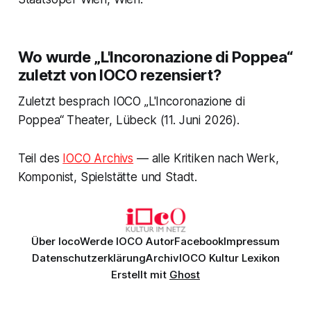
Wo wurde „L'Incoronazione di Poppea“
zuletzt von IOCO rezensiert?
Zuletzt besprach IOCO „L'Incoronazione di
Poppea“ Theater, Lübeck (11. Juni 2026).
Teil des
IOCO Archivs
— alle Kritiken nach Werk,
Komponist, Spielstätte und Stadt.
Über Ioco
Werde IOCO Autor
Facebook
Impressum
Datenschutzerklärung
Archiv
IOCO Kultur Lexikon
Erstellt mit
Ghost