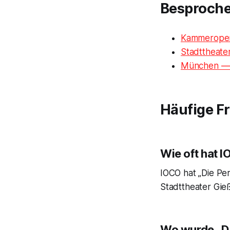
Besproch
Kammeroper
Stadttheate
München — 
Häufige F
Wie oft hat 
IOCO hat „Die Pe
Stadttheater Gie
Wo wurde „Di