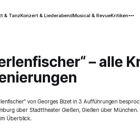
tt & Tanz
Konzert & Liederabend
Musical & Revue
Kritiken
erlenfischer“ – alle K
zenierungen
rlenfischer“ von Georges Bizet in 3 Aufführungen bespro
burg über Stadttheater Gießen, Gießen über München. H
im Überblick.