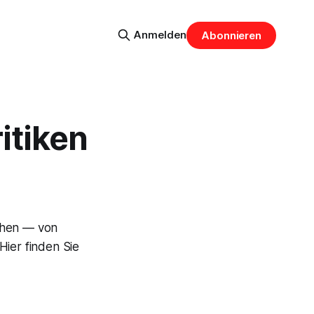
Anmelden
Abonnieren
ritiken
chen — von
ier finden Sie