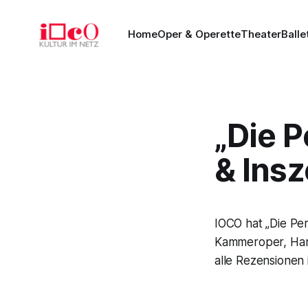
Home
Oper & Operette
Theater
Balle
„Die P
& Ins
IOCO hat „Die Pe
Kammeroper, Ham
alle Rezensionen 