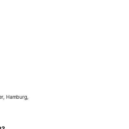
per, Hamburg,
t?