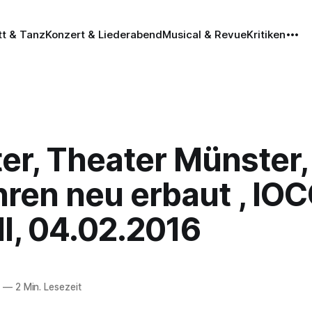
tt & Tanz
Konzert & Liederabend
Musical & Revue
Kritiken
er, Theater Münster,
ren neu erbaut , IO
l, 04.02.2016
6
—
2 Min. Lesezeit