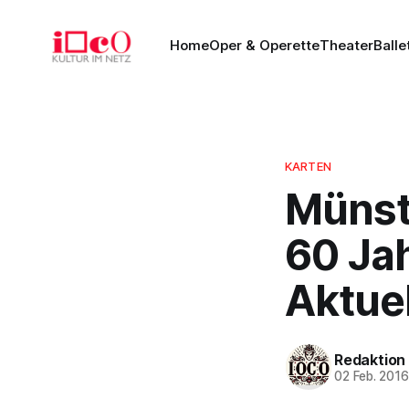
Home
Oper & Operette
Theater
Balle
KARTEN
Münst
60 Jah
Aktuel
Redaktion
02 Feb. 201