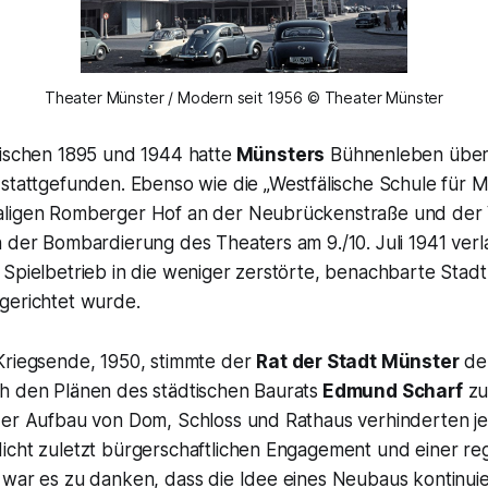
Theater Münster / Modern seit 1956 © Theater Münster
wischen 1895 und 1944 hatte
Münsters
Bühnenleben über
 stattgefunden. Ebenso wie die
„Westfälische Schule für M
aligen Romberger Hof an der Neubrückenstraße und der
 der Bombardierung des Theaters am 9./10. Juli 1941 verl
Spielbetrieb in die weniger zerstörte, benachbarte Stadth
gerichtet wurde.
Kriegsende, 1950, stimmte der
Rat der Stadt Münster
de
h den Plänen des städtischen Baurats
Edmund Scharf
zu.
der Aufbau von Dom, Schloss und Rathaus verhinderten j
icht zuletzt bürgerschaftlichen Engagement und einer re
 war es zu danken, dass die Idee eines Neubaus kontinuie