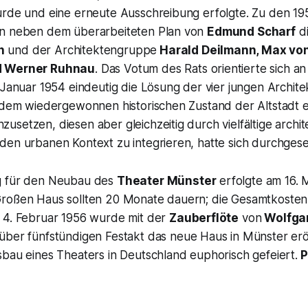
urde und eine erneute Ausschreibung erfolgte. Zu den 19
en neben dem überarbeiteten Plan von
Edmund Scharf
di
n
und der Architektengruppe
Harald Deilmann, Max vo
d Werner Ruhnau
. Das Votum des Rats orientierte sich an
 Januar 1954 eindeutig die Lösung der vier jungen Architek
, dem wiedergewonnen historischen Zustand der Altstadt
setzen, diesen aber gleichzeitig durch vielfältige archi
den urbanen Kontext zu integrieren, hatte sich durchgese
g für den Neubau des
Theater Münster
erfolgte am 16. M
roßen Haus sollten 20 Monate dauern; die Gesamtkosten
 4. Februar 1956 wurde mit der
Zauberflöte
von
Wolfga
über fünfstündigen Festakt das neue Haus in Münster erö
sbau eines Theaters in Deutschland euphorisch gefeiert.
P