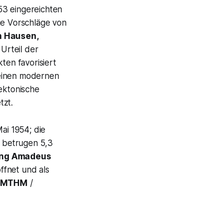
53 eingereichten
e Vorschläge von
n Hausen,
 Urteil der
ten favorisiert
 einen modernen
tektonische
tzt.
ai 1954; die
 betrugen 5,3
ng Amadeus
ffnet und als
MTHM
/