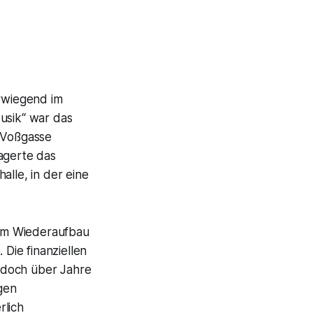
wiegend im
usik“
war das
 Voßgasse
agerte das
alle, in der eine
m Wiederaufbau
 Die finanziellen
edoch über Jahre
gen
rlich