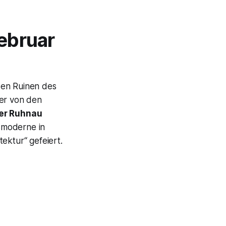
ebruar
den Ruinen des
Der von den
er Ruhnau
smoderne in
tektur
“ gefeiert.