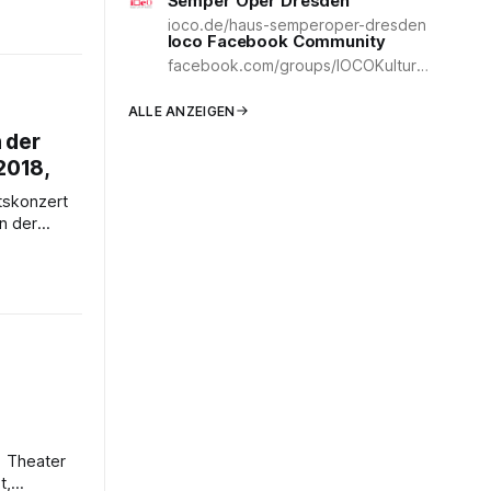
Semper Oper Dresden
r Hof
ioco.de/haus-semperoper-dresden
Ioco Facebook Community
ppe Verdi
facebook.com/groups/IOCOKulturCommunity
ens. Die
e der
rtheaters
ALLE ANZEIGEN
 der
2018,
n der
rts gingen
rt oder in
lbst auf
hen
er
ezember,