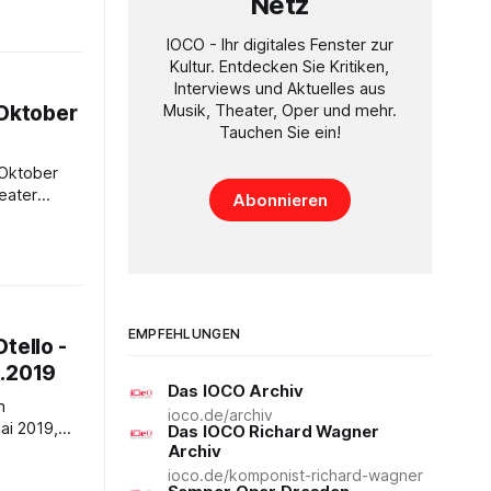
Netz
r Mozarts
 15.
IOCO - Ihr digitales Fenster zur
feld
Kultur. Entdecken Sie Kritiken,
Interviews und Aktuelles aus
rdet sogar.
 Oktober
Musik, Theater, Oper und mehr.
ls Don
Tauchen Sie ein!
Abonnieren
ch dem
w
r im
t für
EMPFEHLUNGEN
tello -
d Orchester 02.
5.2019
Das IOCO Archiv
ioco.de/archiv
Das IOCO Richard Wagner
Archiv
eppe Verdis
ioco.de/komponist-richard-wagner