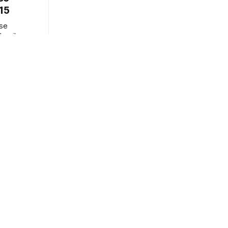
015
phoniker
ie
ger
lmwelt in
rg bringen:
e findet
in the
, um 15