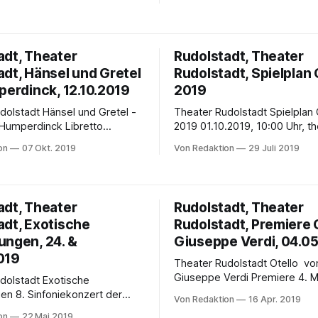
 Theater im Stadthaus
Look der Goldenen Zwanzige
e Songs, ja Welthits, und eine
Oper „Don Giovanni“ feiert am
nale Story aus dem Milieu
Februar im Meininger Hof Saal
er und Kriminellen – so kennt
Premiere Rudolstadt/Saalfeld. Er verführt
adt, Theater
Rudolstadt, Theater
eigroschenoper. Am 28. März
Frauen, betrügt, erpresst, mo
adt, Hänsel und Gretel
Rudolstadt, Spielplan
 Publikumsmagnet von Bertolt
Don Giovanni, auch bekannt a
perdinck, 12.10.2019
Juan, ist der
2019
nsel und Gretel -
Theater Rudolstadt Spielplan Oktober
Humperdinck Libretto
2019 01.10.2019, 10:00 Uhr, theater
12. Oktober
tumult Rudolstadt Der kleine Angsthase
on
07 Okt. 2019
Von Redaktion
29 Juli 2019
inger Hof Saalfeld
(ab 4 Jahren) Kinderstück na
che Aufführung - in
Bilderbuch von Elizabeth Sha
n mit dem Theater
01.10.2019, 15:00 Uhr, Theate
 und dem Tiroler
Stadthaus Rudolstadt Die Welt auf der
adt, Theater
Rudolstadt, Theater
 Innsbruck Knusper,
Welle Eine poetische Überfahr
adt, Exotische
Rudolstadt, Premiere O
hen Märchenoper
Schauspieler un
Gretel feiert in Saalfeld
ungen, 24. &
Giuseppe Verdi, 04.0
019
Theater Rudolstadt Otello von
 Geschwister Hänsel und
Giuseppe Verdi Premiere 4. Mai 2019,
adt Exotische
Meininger Hof Saalfeld Liebe und Hass,
nzert der
Von Redaktion
16 Apr. 2019
Eifersucht und Intrigen, Gius
Symphoniker anlässlich des
on
22 Mai 2019