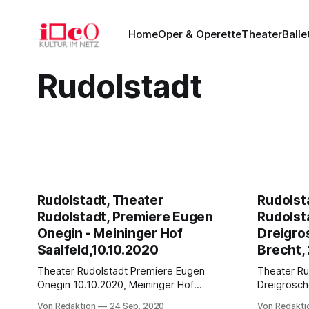
Home
Oper & Operette
Theater
Balle
Rudolstadt
Rudolstadt, Theater
Rudolst
Rudolstadt, Premiere Eugen
Rudolsta
Onegin - Meininger Hof
Dreigro
Saalfeld,10.10.2020
Brecht,
Theater Rudolstadt Premiere Eugen
Theater Rudo
Onegin 10.10.2020, Meininger Hof
Dreigrosche
Saalfeld Lyrische Szenen in drei Akten
der Haifisch, de
Von Redaktion
24 Sep. 2020
Von Redakti