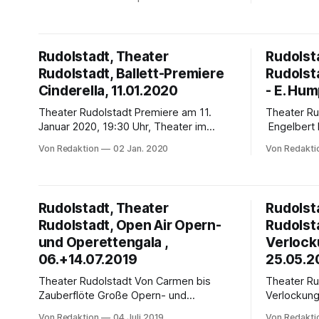
von Peter I. TschaikowskyFassung für
März 2020,
Kammerensemble von Philipp
Unsterblich
VandréKonzertante Aufführung in
bewusst ba
Kooperation mit dem Theater
der Gangst
Rudolstadt, Theater
Rudolst
Nordhausen Musikalische Leitung: Oliver
man Die Dr
Rudolstadt, Ballett-Premiere
Rudolst
Weder Larina, eine verwitwete
feiert der
Gutsbesitzerin: Funda Asena Aktop
Cinderella, 11.01.2020
Brecht und
- E. Hum
Filipjewna, die Njanja (Kinderfrau) /
Theater Rudolstadt Premiere am 11.
Theater Rudolstadt Hä
Tatjana: Amelie Petrich
Januar 2020, 19:30 Uhr, Theater im
Engelbert 
Stadthaus Cinderella Ballett in drei Akten
Adelheid Wette Premiere 
Von Redaktion
02 Jan. 2020
Von Redakti
von Sergej Prokofjew Libretto von
2019, Mein
Nikolai Wolkow nach dem gleichnamigen
Halbszenis
Märchen von Charles Perrault
Kooperatio
Kooperation mit dem Theater
Nordhausen
Rudolstadt, Theater
Rudolst
Nordhausen Choreografie: Ivan Alboresi
Landestheater
Rudolstadt, Open Air Opern-
Rudolst
Bühne: Wolfgang Kurima Rauschning
Knusper, Knäusc
Kostüme: Anja Schulz-Hentrich
und Operettengala ,
Hänsel und 
Verlock
Dramaturgie: Juliane
Premiere Die abenteuerliche Geschichte
06.+14.07.2019
25.05.2
der beiden
Theater Rudolstadt Von Carmen bis
Theater Rudolst
Gretel
Zauberflöte Große Opern- und
Verlockungen 8. Sinfonieko
Operettengala auf Hohem Schwarm und
Thüringer 
Von Redaktion
04 Juli 2019
Von Redakti