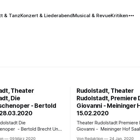
tt & Tanz
Konzert & Liederabend
Musical & Revue
Kritiken
adt, Theater
Rudolstadt, Theater
dt, Die
Rudolstadt, Premiere
schenoper - Bertold
Giovanni - Meininger H
 28.03.2020
15.02.2020
lstadt Die
Theater Rudolstadt Premiere Don
noper - Bertold Brecht Und
Giovanni - Meininger Hof Saal
r hat Zähne Premiere 28.
15.2.2020 Abgründig, frivol, witzig im
on
09 März 2020
Von Redaktion
24 Jan. 2020