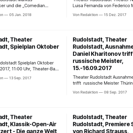
ker und die „Comedian
Luisa Fernanda von Federico
asse“
Torroba Zarzuela (Comedia lirica in drei
on
05 Jan. 2018
Von Redaktion
15 Dez. 2017
uar im Theater Rudolstadt
Akten) Musik Federico Moreno Torroba,
. Die Sänger der legendären
Libretto Federico Romero und
„Comedian Harmonists“-
Fernandez-Shaw Premiere 6. Januar
ng kommen erneut für ein
2018, Meiniger Hof, Saalfeld, 
adt, Theater
Rudolstadt, Theater
ans Theater Rudolstadt. Nicht
Vorstellungen 14.1.; 31.0.; 10.3
adt, Spielplan Oktober
Rudolstadt, Ausnahme
 Mal werden sie dort den
13.3.2018 Mit einer verwickelten wie
Liedern wie „Mein kleiner
leidenschaftlichen
Daniel Kharitonov triff
tus“ oder
russische Meister,
Spielplan Oktober
15.-16.09.2017
ausPremieren-
Theater Rudolstadt Ausnahmepianist
on
13 Sep. 2017
erhaltsames zur Inszenierung
trifft russische Meister Thüringer
, 20:00 Uhr,
Symphoniker mit Daniel Khari
ten Es war nicht die Fünfte,
Von Redaktion
08 Sep. 2017
Auftakt der Sinfoniekonzerte Saalfeld. An
e NeunteKomödie von Aldo
Tschaikowskys berühmteste
Klavierkonzert, dem Konzert Nr
sten Das kunstseidene
kommt kein aufstrebender Pia
eaterstück mit
adt, Theater
Rudolstadt, Theater
vorbei. Auch Daniel Kharitono
adt, Klassik-Open-Air
Rudolstadt, Premiere
mit seiner Interpretation des
zert - Die ganze Welt
schon für Furore. Die Thüring
von Richard Strauss,