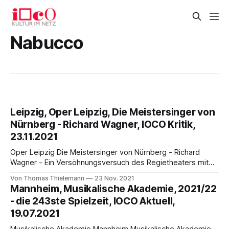
Nabucco
Leipzig, Oper Leipzig, Die Meistersinger von
Nürnberg - Richard Wagner, IOCO Kritik,
23.11.2021
Oper Leipzig Die Meistersinger von Nürnberg - Richard
Wagner - Ein Versöhnungsversuch des Regietheaters mit
dem konventionellen Publikum - von Thomas Thielemann
Von Thomas Thielemann
23 Nov. 2021
Unser Besuch der Premiere der neuen Leipziger
Mannheim, Musikalische Akademie, 2021/22
Meistersinger-Inszenierung war Tristan und Isolde in
- die 243ste Spielzeit, IOCO Aktuell,
Chemnitz, link HIER, "zum Opfer gefallen". Die zweite
19.07.2021
Vorstellung blockierte das „Schuch-Gedenkkonzert“ in
Dresden.