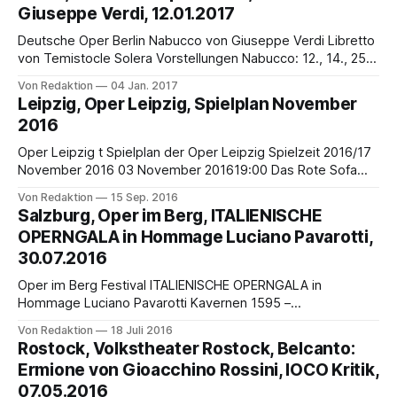
hebt sich um 19 Uhr wieder der Vorhang für Giuseppe
Giuseppe Verdi, 12.01.2017
Verdis
Deutsche Oper Berlin Nabucco von Giuseppe Verdi Libretto
von Temistocle Solera Vorstellungen Nabucco: 12., 14., 25.,
28. Januar 2017 Musikalische Leitung Paolo Arrivabeni
Von Redaktion
04 Jan. 2017
Inszenierung Keith Warner Mit Dalibor Jenis, Robert Watson /
Leipzig, Oper Leipzig, Spielplan November
Attilio Glaser, Roberto Tagliavini, Anna Smirnova, Irene
2016
Roberts / Judit Kutasi, Alexei Botnarciuc u. a. Chor und
Orchester der Deutschen
Oper Leipzig t Spielplan der Oper Leipzig Spielzeit 2016/17
November 2016 03 November 201619:00 Das Rote Sofa
»Starke Frauen – starke Stimmen« | Konzertfoyer
Von Redaktion
15 Sep. 2016
Opernhaus 04 FR 18:00 Die Märchen der Gebrüder Grimm
Salzburg, Oper im Berg, ITALIENISCHE
(Ballett) Schröder | Opernhaus 19:30 muko.hör.saal//3 Musik
OPERNGALA in Hommage Luciano Pavarotti,
und Lyrik aus Russland | Musikalische Komödie
30.07.2016
Oper im Berg Festival ITALIENISCHE OPERNGALA in
Hommage Luciano Pavarotti Kavernen 1595 –
Salzburg 30.07.2016 Beginn 19h00 mit dem Oper im Berg
Von Redaktion
18 Juli 2016
Festival Orchester unter der Leitung von Marco Moresco
Rostock, Volkstheater Rostock, Belcanto:
Internationale Solisten führender Opernhäuser u.a. des
Ermione von Gioacchino Rossini, IOCO Kritik,
Bolshoi Theaters, Staatsoper Stuttgart, Bayerische
07.05.2016
Staatsoper u.a. Arien und Ensembles aus