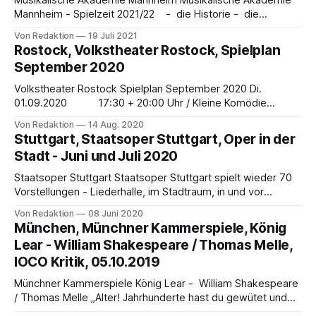
Musikalische Akademie Mannheim Musikalische Akademie
Mannheim - Spielzeit 2021/22 - die Historie - die
Gegenwart - selbst-Erwirtschaftungsgrad - 90% Die
Von Redaktion
19 Juli 2021
Geschichte: Die in der Musikalischen Akademie
Rostock, Volkstheater Rostock, Spielplan
organisierten Mitglieder des Nationaltheater-Orchesters
September 2020
Mannheim sind Veranstalter einer der ältesten
Konzertreihen in Deutschland. Unter den Theater- und
Volkstheater Rostock Spielplan September 2020 Di.
Symphonieorchestern sind die demokratische Struktur der
01.09.2020 17:30 + 20:00 Uhr / Kleine Komödie
Akademie und ihre
Warnemünde Li.Wu. in Warnemünde: Lara Ro-cine e.V. Mi.
Von Redaktion
14 Aug. 2020
02.09.2020 20:00 Uhr / Kleine Komödie Warnemünde /
Stuttgart, Staatsoper Stuttgart, Oper in der
Gastspiel Ungeschwärzte Texte & Glasklare Klänge Mit Dr.
Stadt - Juni und Juli 2020
Klaus Koch, Andreas Pasternack und Christian
Staatsoper Stuttgart Staatsoper Stuttgart spielt wieder 70
Vorstellungen - Liederhalle, im Stadtraum, in und vor
Opernhaus · Ein Auszug: Der Bayreuther Ring-Regisseur
Von Redaktion
08 Juni 2020
Valentin Schwarz inszeniert ein „Bühnenfreifestspiel mit
München, Münchner Kammerspiele, König
dem Staatsopernchor“ 2x Operette am Stuttgarter Hafen:
Lear - William Shakespeare / Thomas Melle,
Die Blume von Hawaii und Trouble in Tahiti Der Operntruck
IOCO Kritik, 05.10.2019
mit Die Geschichte vom Soldaten ist
Münchner Kammerspiele König Lear - William Shakespeare
/ Thomas Melle „Alter! Jahrhunderte hast du gewütet und
geschrien, jetzt wirst du schweigen!“ von Hans-Günter