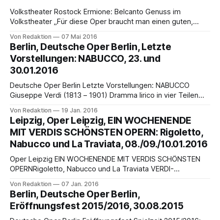
Volkstheater Rostock Ermione: Belcanto Genuss im
Volkstheater „Für diese Oper braucht man einen guten,
zwei sehr gute und einen verrückten Tenor“ – Kein Wunder,
Von Redaktion
07 Mai 2016
dass sie so selten aufgeführt wird. Ermione in Rostock ist
Berlin, Deutsche Oper Berlin, Letzte
die Fortsetzung des in der vergangenen Saison begonnen
Vorstellungen: NABUCCO, 23. und
Belcanto-Zyklus. Diesmal - nach dem letztjährigen
30.01.2016
Maometto II – szenisch,
Deutsche Oper Berlin Letzte Vorstellungen: NABUCCO
Giuseppe Verdi (1813 – 1901) Dramma lirico in vier Teilen
Libretto von Temistocle Solera Uraufführung am 9. März
Von Redaktion
19 Jan. 2016
1842 in Mailand Premiere an der Deutschen Oper Berlin am
Leipzig, Oper Leipzig, EIN WOCHENENDE
8. September 2013 In italienischer Sprache mit deutschen
MIT VERDIS SCHÖNSTEN OPERN: Rigoletto,
und englischen Übertiteln Letzte Vorstellungen: Sa 23.
Nabucco und La Traviata, 08./09./10.01.2016
Januar 2016,
Oper Leipzig EIN WOCHENENDE MIT VERDIS SCHÖNSTEN
OPERNRigoletto, Nabucco und La Traviata VERDI-
WOCHENENDE I RIGOLETTO am 08. Januar 2016, 19:30
Von Redaktion
07 Jan. 2016
NABUCCO am 09. Januar 2016, 19:00 LA TRAVIATA am 10.
Berlin, Deutsche Oper Berlin,
Januar 2016, 18:00 VERDI-WOCHENENDE II RIGOLETTO am
Eröffnungsfest 2015/2016, 30.08.2015
01. April 2016, 19:30 NABUCCO am 02.