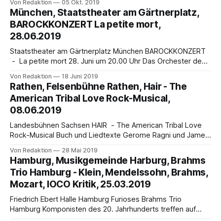
Von Redaktion
05 Okt. 2019
Melchior Endlich mal kein Mitleid haben zu müssen mit
München, Staatstheater am Gärtnerplatz,
diesem weinerlichen alten Sack, der nicht von der Macht
BAROCKKONZERT La petite mort,
lassen kann und auf seine Privilegien pocht –, was für eine
28.06.2019
Staatstheater am Gärtnerplatz München BAROCKKONZERT
- La petite mort 28. Juni um 20.00 Uhr Das Orchester des
Staatstheaters am Gärtnerplatz präsentiert unter der
Von Redaktion
18 Juni 2019
musikalischen Leitung von Andreas Kowalewitz am 28. Juni
Rathen, Felsenbühne Rathen, Hair - The
das BAROCKKONZERT La petite mort mit Werken von Jean-
American Tribal Love Rock-Musical,
Baptiste Lully, Marin Marais, Jean-Féry Rebel und François
08.06.2019
Couperin.
Landesbühnen Sachsen HAIR - The American Tribal Love
Rock-Musical Buch und Liedtexte Gerome Ragni und James
Rado, Musik Galt Macdermot, Die Originalproduktion fand in
Von Redaktion
28 Mai 2019
New York unter der Leitung von Michael Butler statt Hippies
Hamburg, Musikgemeinde Harburg, Brahms
kommen in den Kurort Rathen Junge Leute um die Hippie-
Trio Hamburg - Klein, Mendelssohn, Brahms,
Truppe von George Berger suchen ein
Mozart, IOCO Kritik, 25.03.2019
Friedrich Ebert Halle Hamburg Furioses Brahms Trio
Hamburg Komponisten des 20. Jahrhunderts treffen auf
Mendelssohn, Brahms, Mozart von Patrik Klein Auch als