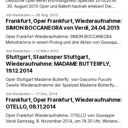
Deutsche Oper Berlin Eröffnungsfest Spielzeit 2015/2016:
30. August 2015 Oper und Ballett hautnah erleben! Die
Deutsche Oper Berlin und das Staatsballett Berlin
Von Redaktion
28 Aug. 2015
präsentieren nicht nur musikalische und szenische
Frankfurt, Oper Frankfurt, Wiederaufnahme:
Ausschnitte aus ihren Produktionen der aktuellen Spielzeit,
SIMON BOCCANEGRA von Verdi, 24.04.2015
sondern geben auch einen Einblick, wie Kunst entsteht.
Zwischen 13.30 und 21.00
Oper Frankfurt Wiederaufnahme: SIMON BOCCANEGRA
Melodramma in einem Prolog und drei Akten von Giuseppe
Verdi In italienischer Sprache mit deutschen Übertiteln
Von Redaktion
12 März 2015
Freitag, 24. April 2015, um 19.30 Uhr im Opernhaus
Stuttgart, Staatsoper Stuttgart,
Musikalische Leitung: Carlo Montanaro; Inszenierung:
Wiederaufnahme: MADAME BUTTERFLY,
Christof Loy Mitwirkende: Christopher Maltman / Lucio Gallo
19.12.2014
(Simon Boccanegra), Guanqun Yu / Jessica Strong (Amelia
Oper Stuttgart Madame Butterfly von Giacomo Puccini
Zweite Wiederaufnahme der Spielzeit Madame Butterfly
von Giacomo Puccini, inszeniert von Monique Wagemaker,
Von Redaktion
17 Dez. 2014
steht ab Freitag, 19. Dezember 2014, um 19 Uhr in neuer
Frankfurt, Oper Frankfurt, Wiederaufnahme:
Besetzung wieder auf dem Spielplan der Oper Stuttgart. In
OTELLO, 08.11.2014
der Titelpartie der Cio-Cio San kehrt Catherine Naglestad an
Oper Frankfurt Wiederaufnahme: OTELLO von Giuseppe
Verdi Samstag, 8. November 2014, um 19.30 Uhr, Weitere
Vorstellungen: 15., 20., 23. November, 5., 13., 19. Dezember