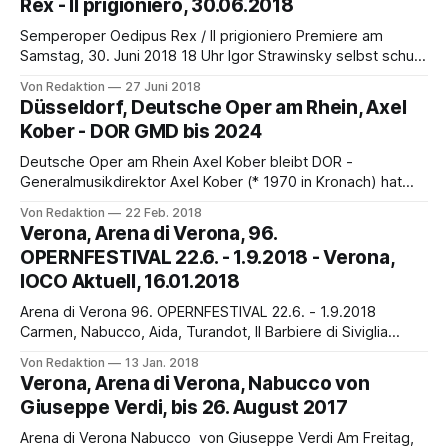
Rex - Il prigioniero, 30.06.2018
weiter, wenn die unterhaltsame Operette auch
Semperoper Oedipus Rex / Il prigioniero Premiere am
Samstag, 30. Juni 2018 18 Uhr Igor Strawinsky selbst schuf
zusammen mit dem französischen Dichter Jean Cocteau
Von Redaktion
27 Juni 2018
das Libretto nach der Tragödie Oidipus tyrannos des
Düsseldorf, Deutsche Oper am Rhein, Axel
Sophokles, einem der überlieferten Hauptwerke der antiken
Kober - DOR GMD bis 2024
Literatur. In dem Opern-Oratorium in zwei Akten verbinden
sich mit
Deutsche Oper am Rhein Axel Kober bleibt DOR -
Generalmusikdirektor Axel Kober (* 1970 in Kronach) hat
seinen Vertrag als Generalmusikdirektor der Deutschen
Von Redaktion
22 Feb. 2018
Oper am Rhein bis zum Sommer 2024 um weitere fünf
Verona, Arena di Verona, 96.
Jahre verlängert. Im Leitungsteam von Generalintendant
OPERNFESTIVAL 22.6. - 1.9.2018 - Verona,
Christoph Meyer setzt er seine erfolgreiche Arbeit mit den
IOCO Aktuell, 16.01.2018
Düsseldorfer Symphonikern, den Duisburger
Arena di Verona 96. OPERNFESTIVAL 22.6. - 1.9.2018
Carmen, Nabucco, Aida, Turandot, Il Barbiere di Siviglia
Große Oper in römisch antikem Amphitheater Die Arena di
Von Redaktion
13 Jan. 2018
Verona lädt wieder ein: Zum 96. Opernfestival vom 22. Juni
Verona, Arena di Verona, Nabucco von
bis 1. September 2018. An 47 Abenden werden dort in der
Giuseppe Verdi, bis 26. August 2017
"Tradition
Arena di Verona Nabucco von Giuseppe Verdi Am Freitag,