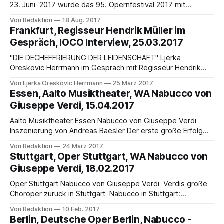
23. Juni 2017 wurde das 95. Opernfestival 2017 mit
Nabucco von Giuseppe Verdi in der Arena von Verona
Von Redaktion
18 Aug. 2017
eröffnet. Verdis Drama wird an 12 Abenden, vom 23. Juni bis
Frankfurt, Regisseur Hendrik Müller im
26. August, in einer neuen Inszenierung unter der Regie von
Gespräch, IOCO Interview, 25.03.2017
Arnaud Bernard
"DIE DECHEFFRIERUNG DER LEIDENSCHAFT" Ljerka
Oreskovic Herrmann im Gespräch mit Regisseur Hendrik
Müller, der an der Oper Frankfurt Rigoletto von Giuseppe
Von Ljerka Oreskovic Herrmann
25 März 2017
Verdi inszenierte LOH: Wie sind Sie zum Theater
Essen, Aalto Musiktheater, WA Nabucco von
gekommen? HM: Zum Theater bin ich in der Tat aus
Giuseppe Verdi, 15.04.2017
Leidenschaft gekommen! Ich bin schon als Schüler jeden
Abend
Aalto Musiktheater Essen Nabucco von Giuseppe Verdi
Inszenierung von Andreas Baesler Der erste große Erfolg
Giuseppe Verdis als Opernkomponist kehrt auf die Bühne
Von Redaktion
24 März 2017
des Aalto-Theater Essen zurück: „Nabucco“ mit seinem
Stuttgart, Oper Stuttgart, WA Nabucco von
berühmten Gefangenenchor „Va, pensiero“ feiert am
Giuseppe Verdi, 18.02.2017
Samstag, 15. April 2017, um 19 Uhr in der Inszenierung von
Andreas Baesler
Oper Stuttgart Nabucco von Giuseppe Verdi Verdis große
Choroper zurück in Stuttgart Nabucco in Stuttgart:
18.2.2017, 18. und 25. Februar 2017, 03. | 14. | 20. | 24. März
Von Redaktion
10 Feb. 2017
2017, 01. | 14. | 16. April 2017 Am Samstag, 18. Februar 2017,
Berlin, Deutsche Oper Berlin, Nabucco -