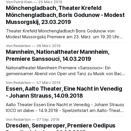
Von Patrik Klein
25 März 2019
lange in Hamburg lebender Kulturinteressierter entdeckt
Mönchengladbach, Theater Krefeld
man doch immer wieder neue Spielstätten, an denen
Mönchengladbach, Boris Godunow - Modest
spannende Musikabende zu erleben sind. Die
Mussorgskij, 23.03.2019
Musikgemeinde Harburg e.V. veranstaltet Konzerte mit den
Theater Krefeld Mönchengladbach Boris Godunow von
Modest Mussorgskij Premiere am 23. März um 19.30 Uhr
Das Werk, dessen Handlung auf den historischen Tatsachen
Von Redaktion
08 März 2019
um die Thronnachfolge Ivans „des Schrecklichen“ Ende des
Mannheim, Nationaltheater Mannheim,
16. Jahrhunderts basiert, wurde bisher nur in der Saison
Premiere Sanssouci, 14.03.2019
1994/95 am Theater Krefeld und Mönchengladbach
gespielt. Mit
Nationaltheater Mannheim Premiere »Sanssouci«: Ein
gemeinsamer Abend von Oper und Tanz zu Musik von Bach
und Händel Am Donnerstag, 14. März um 19.30 Uhr im
Von Redaktion
07 März 2019
Opernhaus Als gemeinsame Produktion von Oper und Tanz
Essen, Aalto Theater, Eine Nacht in Venedig
feiert am Donnerstag, 14. März um 19.30 Uhr im Opernhaus
- Johann Strauss, 14.09.2018
der Abend »Sanssouci« Premiere. Er
Aalto Theater Essen Eine Nacht in Venedig - Johann Strauss
IOCO ist dabei - 14.9.2018 - Spielzeitstart am Aalto-Theater
Die Premiere von Johann Strauß‘ Eine Nacht in Venedig
Von Redaktion
07 Sep. 2018
sorgte am Aalto-Musiktheater für ein heiteres Ende der
Dresden, Semperoper, Premiere Oedipus
zurückliegenden Spielzeit. Ebenso humorvoll geht es nun