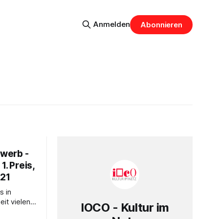
Anmelden
Abonnieren
werb -
1. Preis,
021
s in
IOCO - Kultur im
ter