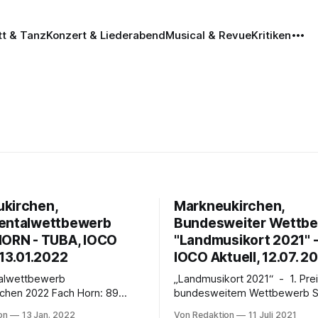
tt & Tanz
Konzert & Liederabend
Musical & Revue
Kritiken
kirchen,
Markneukirchen,
entalwettbewerb
Bundesweiter Wettbe
HORN - TUBA, IOCO
"Landmusikort 2021" - 
 13.01.2022
IOCO Aktuell, 12.07. 2
talwettbewerb
„Landmusikort 2021“ - 1. Prei
022 Fach Horn: 89
bundesweitem Wettbewerb Seit vielen
en aus 30 Länder - Fach
Jahren begleitet IOCO den un
on
13 Jan. 2022
Von Redaktion
11 Juli 2021