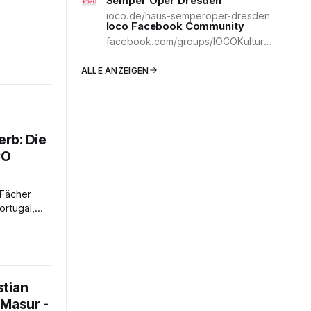
Semper Oper Dresden
ioco.de/haus-semperoper-dresden
Ioco Facebook Community
s Mit
facebook.com/groups/IOCOKulturCommunity
ichen die
hrigen
ALLE ANZEIGEN
n Viola und
nehmer
em
rb: Die
CO
 Fächer
, Ungarn
von
ink). Horn
 51.
stian
t für
 Masur -