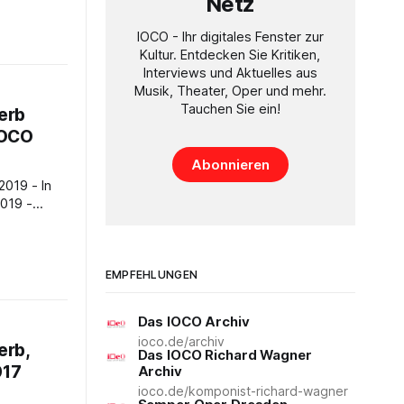
Netz
n
IOCO - Ihr digitales Fenster zur
wettbewerb
Kultur. Entdecken Sie Kritiken,
Interviews und Aktuelles aus
es ist
Musik, Theater, Oper und mehr.
 westlichen
Tauchen Sie ein!
en, im
erb
ien,
 IOCO
Abonnieren
m 1200
019 - In
n
EMPFEHLUNGEN
so werden
Das IOCO Archiv
lter
ioco.de/archiv
ber
erb,
Das IOCO Richard Wagner
017
Archiv
ioco.de/komponist-richard-wagner