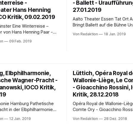
rke von Ernest Chausson und
terreise -
- Ballett - Uraufführun
musikalische Einfälle aus. Der 
ater Hans Henning
musikalische Charakter und di
27.01.2019
Geschlossenheit der Komposit
CO Kritik, 09.02.2019
Aalto Theater Essen Tat Ort Aalto -
Bringt Ballett auf die Bühne Uraufführung
Winterreise –
Sonntag, 27. Januar 2019, 21 Uhr Lo
r von Hans Henning Paar -
Von Redaktion
18 Jan. 2019
it: Aalto-Tenor Jeffrey Dowd 
 im rieselnden Schnee - Von
on
09 Feb. 2019
Musik; Choreografie von Aalt
z Schuberts
Julia Schalitz Die Essener Opernbühne
us Winterreise von 1827 nach
wird wieder zum Tat Ort Aalto
llers 24 Gedichten voller
nächsten Abend der Reihe am
 und Todessehnsucht erklingt
27.
hne im Großen Haus des
, Elbphilharmonie,
Lüttich, Opéra Royal d
ünster in ungewohnter Form.
, der Schuberts Melodien
sche Wagner-Pracht -
Wallonie-Liège, Le Co
anowski, IOCO Kritik,
- Gioacchino Rossini,
019
Kritik, 28.12.2018
e Hamburg Pathetische
Opéra Royal de Wallonie-Liège 
cht in der Elbphilharmonie
Comte Ory - Gioacchino Rossini O
lharmonie Orchester mit
Frauentrost in froh clowneske
on
12 Jan. 2019
Von Redaktion
28 Dez. 2018
owski Ausschnitte aus
Tolpatschigkeit Von Ingo Hamacher
 Tristan und Isolde,
Nicht jeder schreibt 40 Opern;