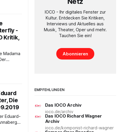
Netz
ck – für
he
IOCO - Ihr digitales Fenster zur
t dafür,
Kultur. Entdecken Sie Kritiken,
ich als
e
Interviews und Aktuelles aus
chichte zu
erfly -
Musik, Theater, Oper und mehr.
ne
Tauchen Sie ein!
 Kritik,
ma
Abonnieren
on
estens -
npublikum
ung des
EMPFEHLUNGEN
Eduard
er, Die
 einen
Das IOCO Archiv
n konnte,
09.2019
ioco.de/archiv
Das IOCO Richard Wagner
rd-
Archiv
Annaberg-
ioco.de/komponist-richard-wagner