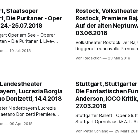
 Michael Stange
jeder wird an einem 29. Febru
g des Programms des NDR
geboren; nicht jedem gelingt 
rt, Staatsoper
Rostock, Volkstheate
monie Orchester an diesem
seiner Kunst zu sagenhaftem
t, Die Puritaner - Oper
Rostock, Premiere Baj
neben den vorzüglichen
Reichtum zu gelangen und nic
 der Möglichkeit, sich allein auf
 24.-25.07.2018
lehnt
Auf der alten Neptunw
zu konzentrieren,
03.06.2018
e - Oberer
- Die Puritaner 1. Live-
Volkstheater Rostock Der Bajazzo von
g aus der Oper Stuttgart auf
Ruggero Leoncavallo Premiere 3. Juni
on
19 Juli 2018
ldwand am Eckensee Die
2018, weitere Termine 7.6.; 17
Von Redaktion
23 Mai 2018
on Vincenzo Bellini: Dienstag,
22.6.2018 und mehr Oper trifft Zirkus
18, um 18.30 Uhr
beim Volkstheatersommer 2018 Es 
m ab 16.30 Uhr: Im
eine historische Industriehalle
b! Spannende Einblicke in die
alten Neptunwerft und nicht d
 Landestheater
Stuttgart, Stuttgarter 
eassistenten Moderation:
Rostocker Große Haus sein, 
ayern, Lucrezia Borgia
Die Fantastischen Fünf
die weltbekannte Oper Der
o Donizetti, 14.4.2018
Anderson, IOCO Kritik
27.03.2018
 Niederbayern Lucrezia
ano Donizetti Premiere
Stuttgarter Ballett | Oper Stut
eater Passau 14. April 2018
Stuttgart Opernhaus © A.T. Scha
on
09 Apr. 2018
 weitere Vorstellungen 22.4.;
Fantastischen Fünf - Stuttgart
Von Peter Schlang
29 März 201
18 und mehr PREMIEREN
Von Anfang und Abschied – Le