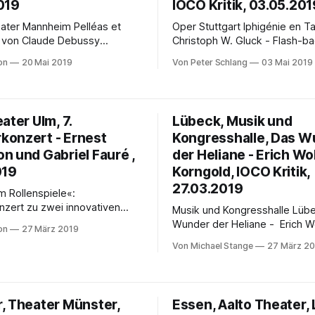
019
IOCO Kritik, 03.05.201
r Mannheim Pelléas et
Oper Stuttgart Iphigénie en Tauride -
 von Claude Debussy
Christoph W. Gluck - Flash-back in der
stag, 25. Mai 19 Uhr Barrie
Seniorenresidenz - von Peter Schlang
on
20 Mai 2019
Von Peter Schlang
03 Mai 2019
szenierung von Debussys
Angeregt durch das in Richar
 Mélisande feiert am Samstag,
Lohengrin, der ersten Premie
 19 Uhr im Opernhaus
Schoners als Stuttgarter Oper
Die erfolgreiche Koproduktion
ausgesprochene Frageverbot
ater Ulm, 7.
Lübeck, Musik und
mischen Oper Berlin zeigt
überschrieben der neue Inten
onzert - Ernest
Kongresshalle, Das W
n Enkel des Königs von
sein Dramaturgen-Team alle
 die
n und Gabriel Fauré ,
Neuproduktionen ihrer ersten 
der Heliane - Erich W
Saison mit einer jeweils
019
Korngold, IOCO Kritik,
27.03.2019
le«:
ert zu zwei innovativen
Musik und Kongresshalle Lübeck
1. März
Wunder der Heliane - Erich W
on
27 März 2019
9.30 Uhr laden Mitglieder des
Korngold Wundersame Auferstehung
Von Michael Stange
27 März 20
ischen Orchesters der Stadt
nach neunzig Jahren von Michael Stange
er des Theaters Ulm herzlich
Erich Wolfgang Korngolds Da
 Kammerkonzert.
der Heliane zeichnet sich dur
he Klammer des Abends sind
fesselnde musikdramatische 
, Theater Münster,
Essen, Aalto Theater, 
m Programm
hohe Expressivität und faszin