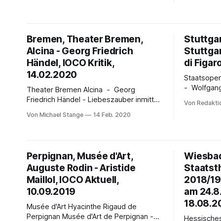
Unter den Linden drei Galaabende unter
Ausnahmezu
dem Titel VIVA VERDI! statt. Es spielt die
Komponist
Staatskapelle Berlin unter der
Thomas Ad
musikalischen Leitung von Simone
Schwerpunk
Bremen, Theater Bremen,
Stuttga
Young. Als Solistinnen und Solisten
Kopatchinsk
Alcina - Georg Friedrich
Stuttga
Antonio Pa
Händel, IOCO Kritik,
Max Richt
di Figar
mit Reside
14.02.2020
Staatsoper Stuttgart
Jacobs, Zu
- Wolfgang A
Theater Bremen Alcina - Georg
1.12.2010; 
Friedrich Händel - Liebeszauber inmitten
Von Redakti
/ 08. / 10.
von Machtverlust und Untergang - von
Von Michael Stange
14 Feb. 2020
März 2020, 18
Michael Stange Regisseur Michael Talke
Normierung
erzählt am Theater Bremen Alcinas
Figaro fei
Geschichte als Wanderung zwischen
Premiere i
realer und kunstvoll bebilderter
Perpignan, Musée d'Art,
Wiesbad
Roland Klutt
Märchenwelt. Alcina selbst ist
Auguste Rodin - Aristide
Staatst
unsterblich in Ruggiero verliebt. Ihren
vorigen Liebhabern verwandelte Alcina
Maillol, IOCO Aktuell,
2018/19
in Tiere und Steine, nachdem sie
10.09.2019
am 24.8.
18.08.2
Musée d'Art Hyacinthe Rigaud de
Perpignan Musée d'Art de Perpignan -
Hessische