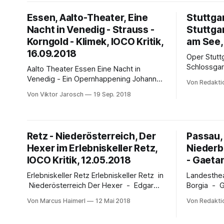
Götterdämmerung Von
Sopran den Kopf verdreht und in
Ein Vorzu
Essen, Aalto-Theater, Eine
Stuttga
schmissigem Rhythmus konstatiert wird,
Elbphilhar
dass "am Mann wirklich nichts
Nacht in Venedig - Strauss -
Stuttgar
Abend lag 
Korngold - Klimek, IOCO Kritik,
Solisten in
am See,
die Musik 
16.09.2018
Oper Stuttgart Oper am Se
Schlossgarten 
Aalto Theater Essen Eine Nacht in
Übertragun
Venedig - Ein Opernhappening Johann
Von Redakti
die Großbi
Strauss - Erich Wolfgang Korngold -
Von Viktor Jarosch
19 Sep. 2018
Puritaner v
Bruno Klimek Von Viktor Jarosch
24. Juli 20
„Leichte Theater-Kost“ attraktiv zu
Vorprogram
inszenieren ist wahrlich schwer: Eine
Spielbetrie
Nacht in Venedig ist solch vermeintlich
Retz - Niederösterreich, Der
Passau,
Arbeit der Regi
leichte Theater-Kost. Aalto-Intendant
Hexer im Erlebniskeller Retz,
Maria
Niederb
Hein Mulders benötigte 5 Jahre, um
diese, seine erste Operetten-
IOCO Kritik, 12.05.2018
- Gaetan
Erlebniskeller Retz Erlebniskeller Retz in
Landestheater
Niederösterreich Der Hexer - Edgar
Borgia - Gaet
Wallace Von Marcus Haimerl Eine
im Stadtth
Von Marcus Haimerl
12 Mai 2018
Von Redakti
Besonderheit der
19.30 Uhr -
niederösterreichischen Weinstadt Retz
27.4.; 11.5.20