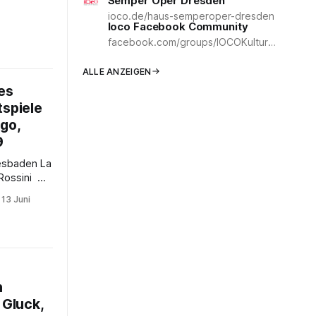
Semper Oper Dresden
ioco.de/haus-semperoper-dresden
er im
Ioco Facebook Community
ter in
facebook.com/groups/IOCOKulturCommunity
m großen
nt. Zehn
ALLE ANZEIGEN
e, zehn
es
tspiele
ago,
9
sbaden La
Rossini
19 von
13 Juni
es Kleinod
tierten die
leider nur
astspiel
n
produktion
 Gluck,
eb.