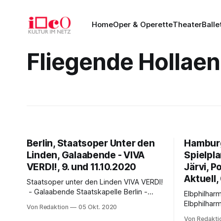
Home
Oper & Operette
Theater
Balle
Fliegende Hollae
Berlin, Staatsoper Unter den
Hamburg
Linden, Galaabende - VIVA
Spielpla
VERDI!, 9. und 11.10.2020
Järvi, P
Aktuell
Staatsoper unter den Linden VIVA VERDI!
- Galaabende Staatskapelle Berlin -
Elbphilha
Leitung von Simone Young Am 4., 9. und
Elbphilhar
Von Redaktion
05 Okt. 2020
11. Oktober finden in der Staatsoper
2020/21 - Rückkehr zum
Von Redakti