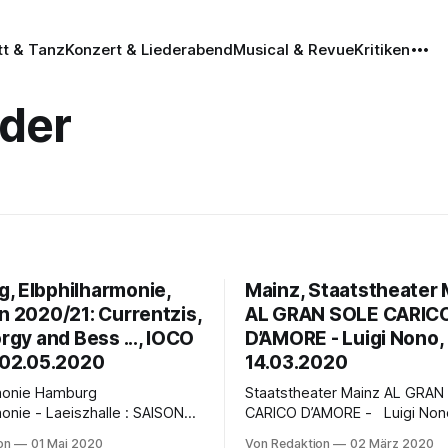
tt & Tanz
Konzert & Liederabend
Musical & Revue
Kritiken
nder
, Elbphilharmonie,
Mainz, Staatstheater 
n 2020/21: Currentzis,
AL GRAN SOLE CARIC
orgy and Bess ..., IOCO
D’AMORE - Luigi Nono,
, 02.05.2020
14.03.2020
rmonie Hamburg
Staatstheater Mainz AL GRAN SOLE
monie - Laeiszhalle : SAISON
CARICO D’AMORE - Luigi Non
14. März - 19.30 Uhr Luigi Nonos Werke
on
01 Mai 2020
Von Redaktion
02 März 2020