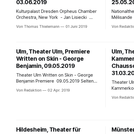
03.06.2019
25.05.2
Kulturpalast Dresden Orpheus Chamber
Nationaltheate
Orchestra, New York - Jan Lisiecki
Mélisande
Dresdner Musikfestspiele 2019 von
Premiere Sam
Von Thomas Thielemann
01 Juni 2019
Von Redakti
Thomas Thielemann Mit der Einladung
Koskys In
des New Yorker Orpheus Chambers
Pelléas et
Orchestra zu den Dresdner
25. Mai um
Musikfestspielen 2019 hatte die
Premiere. 
Ulm, Theater Ulm, Premiere
Ulm, The
Intendanz ein weiteres Experiment in
mit der Ko
Written on Skin - George
Kammerk
das Festspielprogramm 2019 eingebaut.
Golaud, de
Das vor 46 Jahren in der Riverside
Benjamin, 09.05.2019
Allemonde,
Chausso
Church am Rande
31.03.2
Theater Ulm Written on Skin - George
Benjamin Premiere 09.05.2019 Selten
Theater Ulm Rollenspie
wird man sich über Kunst einig. Doch in
Kammerkonz
Von Redaktion
02 Apr. 2019
diesem Fall urteilen Publikum und
Komponisten Am Sonntag, 3
Von Redakti
KritikerInnen einstimmig: Written on Skin
2019, ab 1
ist eine der sehenswertesten Opern
Philharmon
unserer Tage. Auch die Zahlen sprechen
Ulm im Foy
für einen Sensationserfolg: Nach der
ein zum 7.
umjubelten Uraufführung im Sommer
Thematisc
Hildesheim, Theater für
Münster
»Rollenspiele«. Auf de