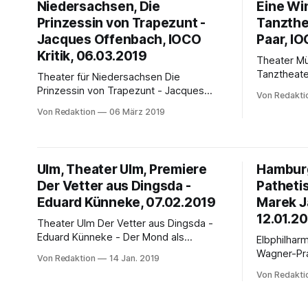
Niedersachsen, Die
stehen We
Eine Win
Prinzessin von Trapezunt -
Tanzthe
Jacques Offenbach, IOCO
Paar, IO
Kritik, 06.03.2019
Theater Münster Eine 
Tanztheate
Theater für Niedersachsen Die
Sanfter Tod
Prinzessin von Trapezunt - Jacques
Von Redakti
Hanns Butterhof Fran
Offenbach Libretto Charles Nuitter und
Von Redaktion
06 März 2019
Liederzykl
Etienne Tréfeu, Musikalische Einrichtung
Wilhelm Mü
Adam Benzwi von Randi Dohrin
Liebesleid
Anlässlich des am 20.6.2019
auf der Bü
bevorstehenden 200. Geburtstages von
Ulm, Theater Ulm, Premiere
Hamburg
Theaters M
Jacques Offenbach steht seit dem
Der Vetter aus Dingsda -
Zum Sänger
Patheti
3.3.2019 wieder einmal ein fast
vergessenes Werk, Die Prinzessin von
Eduard Künneke, 07.02.2019
Marek J
Trapezunt,
12.01.2
Theater Ulm Der Vetter aus Dingsda -
Eduard Künneke - Der Mond als
Elbphilharmoni
kosmischer Postillon d’amour - Premiere
Wagner-Pra
Von Redaktion
14 Jan. 2019
07. Februar 2019 Wenn der Mond als
NDR Elbphi
Von Redakti
kosmischer Postillon d’amour
Marek Jan
Verwendung findet, ein armer
Tannhäuser,
Wandergesell dem liebeskranken