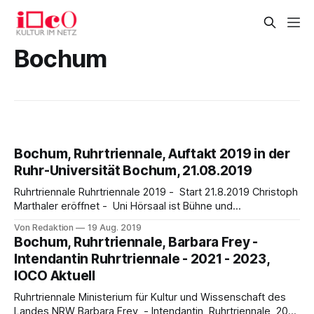
Bochum
Bochum, Ruhrtriennale, Auftakt 2019 in der
Ruhr-Universität Bochum, 21.08.2019
Ruhrtriennale Ruhrtriennale 2019 - Start 21.8.2019 Christoph
Marthaler eröffnet - Uni Hörsaal ist Bühne und
Zuschauerraum Mitte kommender Woche startet die
Von Redaktion
19 Aug. 2019
diesjährige Ruhrtriennale mit einer Vielzahl von Ur- und
Bochum, Ruhrtriennale, Barbara Frey -
Erstaufführungen in das sechswöchige Festival der Künste.
Intendantin Ruhrtriennale - 2021 - 2023,
Intendantin Stefanie Carp: „Ich freue mich auf neue
IOCO Aktuell
ästhetische Erfahrungen, auf den Austausch mit
Ruhrtriennale Ministerium für Kultur und Wissenschaft des
Landes NRW Barbara Frey - Intendantin Ruhrtriennale 2021