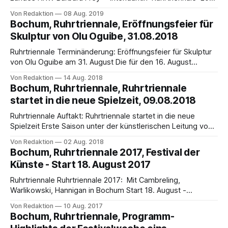
- 2023 Ruhrtriennale - Größtes Kulturfestival in Nordrhein
Von Redaktion
08 Aug. 2019
Westfalen Die Schweizer Theaterregisseurin und Musikerin
Bochum, Ruhrtriennale, Eröffnungsfeier für
Barbara Frey ist eine sehr erfolgreiche und anerkannte
Skulptur von Olu Oguibe, 31.08.2018
Theatermacherin im deutschsprachigen Raum. NRW Kultur-
und Wissenschaftsministerin Isabel Pfeiffer-Poensgen
Ruhrtriennale Terminänderung: Eröffnungsfeier für Skulptur
stellte am 3. Juli 2019
von Olu Oguibe am 31. August Die für den 16. August
geplante Eröffnung von Olu Oguibes Skulptur „Appeal to the
Von Redaktion
14 Aug. 2018
Youth of All Nations“ muss aus organisatorischen Gründen
Bochum, Ruhrtriennale, Ruhrtriennale
auf den 31. August verschoben werden. Wir möchten Sie
startet in die neue Spielzeit, 09.08.2018
herzlich zur Eröffnungsfeier einladen: Wann? Freitag, 31.
August,
Ruhrtriennale Auftakt: Ruhrtriennale startet in die neue
Spielzeit Erste Saison unter der künstlerischen Leitung von
Stefanie Carp beginnt am 9. August. Mit der neuen Kreation
Von Redaktion
02 Aug. 2018
„The Head and the Load“ des südafrikanischen Künstlers
Bochum, Ruhrtriennale 2017, Festival der
und Regisseurs William Kentridge startet die Ruhrtriennale in
Künste - Start 18. August 2017
die erste Saison unter der Intendanz von Stefanie Carp.
Ruhrtriennale Ruhrtriennale 2017: Mit Cambreling,
Warlikowski, Hannigan in Bochum Start 18. August -
Jahrhunderthalle Bochum - Pelléas et Mélisande Vom 18.8.
Von Redaktion
10 Aug. 2017
bis 30.9.17 zeigt die Ruhrtriennale rund 135 Veranstaltungen
Bochum, Ruhrtriennale, Programm-
bei 40 Produktionen, davon 28 Eigen- und Koproduktionen,