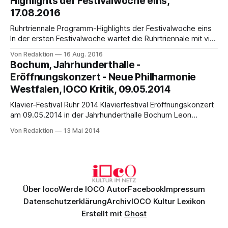
Highlights der Festivalwoche eins,
22 Uraufführungen, Neuinszenierungen,
17.08.2016
Deutschlandpremieren und Installationen in 14
verschiedenen Spielstätten der Region.
Ruhrtriennale Programm-Highlights der Festivalwoche eins
In der ersten Festivalwoche wartet die Ruhrtriennale mit viel
Musik auf. Heute beginnen die Konzerte im Maschinenhaus
Von Redaktion
16 Aug. 2016
in Essen mit Emptyset einem Künstlerduo aus Bristol. Am
Bochum, Jahrhunderthalle -
17.8. lässt der russische Chor MusicAeterna in der
Eröffnungskonzert - Neue Philharmonie
Dortmunder Zeche Zollern die Renaissance-Motette Spem
Westfalen, IOCO Kritik, 09.05.2014
in alium
Klavier-Festival Ruhr 2014 Klavierfestival Eröffnungskonzert
am 09.05.2014 in der Jahrhunderthalle Bochum Leon
Fleisher und Nicolas Angelich, Klavier Neue Philharmonie
Von Redaktion
13 Mai 2014
Westfalen, Dennis Russel Davies Mit Gewitter und Sturm
startete das diesjährige Klavier-Festival Ruhr in die knapp
zweimonatige Saison (9. 5. – 12. 7.). Zum Eröffnungsabend
am vergangenen Freitag
Über Ioco
Werde IOCO Autor
Facebook
Impressum
Datenschutzerklärung
Archiv
IOCO Kultur Lexikon
Erstellt mit
Ghost