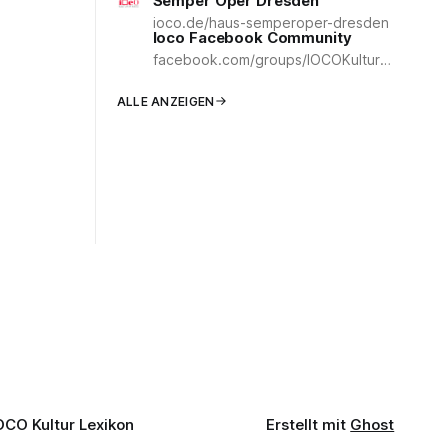
Semper Oper Dresden
sofort (NB
ioco.de/haus-semperoper-dresden
ie-Thérèse
Ioco Facebook Community
on und
facebook.com/groups/IOCOKulturCommunity
ations- und
Haus. Die
ALLE ANZEIGEN
en
estritten.
OCO Kultur Lexikon
Erstellt mit
Ghost