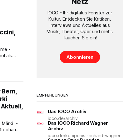
Netz
ames
IOCO - Ihr digitales Fenster zur
ngrader“
Kultur. Entdecken Sie Kritiken,
s 60 von
a
Interviews und Aktuelles aus
e
cini,
Musik, Theater, Oper und mehr.
meinsam
Tauchen Sie ein!
mphonie
Abonnieren
- Von
8
en: Sie
nden als
len zur
 Bern,
s Hänsel
EMPFEHLUNGEN
rki
en zum
das
Aktuell,
Das IOCO Archiv
ioco.de/archiv
Das IOCO Richard Wagner
Archiv
ioco.de/komponist-richard-wagner
 Konzert