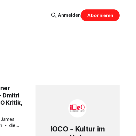
Anmelden
Abonnieren
rner
 Dmitri
 Kritik,
- James
IOCO - Kultur im
7 - C-Dur
2