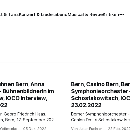
tt & Tanz
Konzert & Liederabend
Musical & Revue
Kritiken
ühnen Bern, Anna
Bern, Casino Bern, Be
- Bühnenbildnerin im
Symphonieorchester -
w, IOCO Interview,
Schostakowitsch, IOCO
022
23.02.2022
n Georg Friedrich Haas,
Berner Symphonieorchester 
n, Bern, 17. September 2022.
Conlon Dmitri Schostakowitsch - die
l - Bühnenbildnerin :
„Leningrader“ Symphonie Nr. 
 Yefimenko
05 Dez. 2022
Von Julian Fuehrer
23 Feb. 202