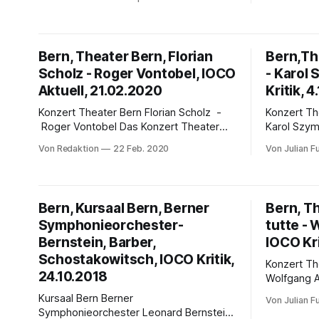
Symphonieorchester Der Intendant und
Interview m
Konzertdirektor der Bühnen Bern, Florian
Sycorax : 
Scholz, stellte Krzysztof Urbanski als
moderner Bü
neuen Chefdirigenten des Berner
Autorin Pro
Bern, Theater Bern, Florian
Bern,Th
Symphonieorchester vor. Der
die Kunstf
Scholz - Roger Vontobel, IOCO
- Karol
Stiftungsrat von Bühnen Bern hat
Bühnen- un
Krzysztof Urbanski zum neuen
Aktuell, 21.02.2020
Schöttl sei
Kritik, 
Chefdirigenten des Berner
der moder
Konzert Theater Bern Florian Scholz -
Konzert Theater 
Symphonieorchester gewählt.
Roger Vontobel Das Konzert Theater
Karol Szymanow
Bern mit neuer Führung Florian Scholz ab
Leidenscha
Von Redaktion
22 Feb. 2020
Von Julian F
Spielzeit 2019.2020 am Konzert Theater
- von Julian Führer Über 90 Jahre nach
Bern: Der Stiftungsrat von Konzert
der Warsch
Theater Bern (KTB) hat Florian Scholz
Roger (Köni
zum neuen Intendanten für das KTB
Szymanowsk
Bern, Kursaal Bern, Berner
Bern, Th
gewählt. Der 49jährige Florian Scholz
Erstaufführ
Symphonieorchester-
tutte - 
leitete die letzten sieben Jahre
Akten daue
Bernstein, Barber,
Stunden, st
IOCO Kri
Schostakowitsch, IOCO Kritik,
Konzert Theater Be
24.10.2018
Wolfgang Amad
alle (Fraue
Kursaal Bern Berner
Von Julian F
Julian Führer Mozarts Oper C
Symphonieorchester Leonard Bernstein,