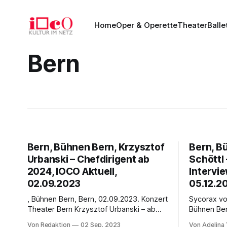
Home
Oper & Operette
Theater
Balle
Bern
Bern, Bühnen Bern, Krzysztof
Bern, B
Urbanski – Chefdirigent ab
Schöttl 
2024, IOCO Aktuell,
Intervie
02.09.2023
05.12.2
, Bühnen Bern, Bern, 02.09.2023. Konzert
Sycorax vo
Theater Bern Krzysztof Urbanski – ab
Bühnen Ber
2024 Chefdirigent Berner
Anna Schött
Von Redaktion
02 Sep. 2023
Von Adelina