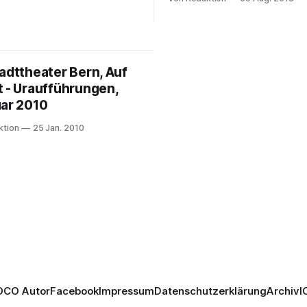
ft für die Banalität der Handlung
Theater Bern (KTB), tritt per 
worden – und in der Tat: zwei
Juli 2018) zurück. Auch Soph
er wetten, dass sie die feste
Krempl, Leiterin Kommunikati
es jeweils anderen
Künstlerische Leitung Kooper
Sonderprojekte, verlässt das 
adttheater Bern, Auf
grossen Verdienste der beid
t - Uraufführungen,
Führungspersonen bleiben unb
Das Konzert
uar 2010
ktion
25 Jan. 2010
OCO Autor
Facebook
Impressum
Datenschutzerklärung
Archiv
I