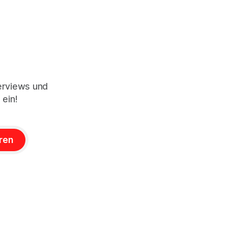
terviews und
 ein!
ren