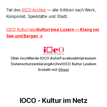
Teil des
IOCO Archivs
— alle Kritiken nach Werk,
Komponist, Spielstätte und Stadt.
IOCO Kulturreise
Kulturreise Luzern — Klang vor
See und Bergen →
Über Ioco
Werde IOCO Autor
Facebook
Impressum
Datenschutzerklärung
Archiv
IOCO Kultur Lexikon
Erstellt mit
Ghost
IOCO - Kultur im Netz