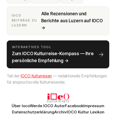
Alle Rezensionen und
IOCO
Berichte aus Luzern auf IOCO
BEITRÄGE ZU
LUZERN
→
INTERAKTIVES TOOL
→
Zum IOCO Kulturreise-Kompass — Ihre
persönliche Empfehlung →
Teil der
IOCO Kulturreisen
— redaktionelle Empfehlungen
für anspruchsvolle Kulturreisende.
Über Ioco
Werde IOCO Autor
Facebook
Impressum
Datenschutzerklärung
Archiv
IOCO Kultur Lexikon