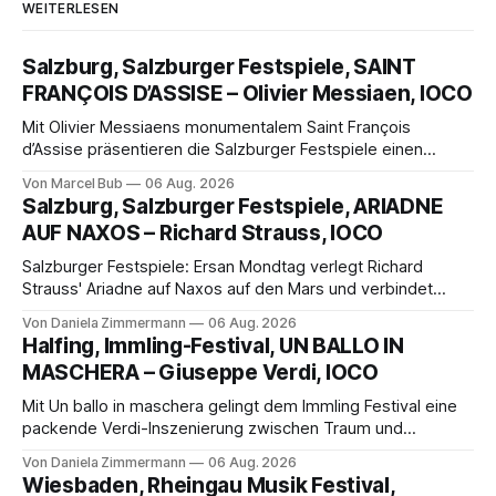
WEITERLESEN
Salzburg, Salzburger Festspiele, SAINT
FRANÇOIS D’ASSISE – Olivier Messiaen, IOCO
Mit Olivier Messiaens monumentalem Saint François
d’Assise präsentieren die Salzburger Festspiele einen
außergewöhnlichen Opernabend. Romeo Castellucci gelingt
Von Marcel Bub
06 Aug. 2026
eine bildgewaltige Inszenierung, Maxime Pascal entfaltet
Salzburg, Salzburger Festspiele, ARIADNE
die komplexe Partitur eindrucksvoll, Philippe Sly berührt als
AUF NAXOS – Richard Strauss, IOCO
Franziskus.
Salzburger Festspiele: Ersan Mondtag verlegt Richard
Strauss' Ariadne auf Naxos auf den Mars und verbindet
Science-Fiction mit Opernklassik. Musikalisch überzeugt die
Von Daniela Zimmermann
06 Aug. 2026
Aufführung mit starken Solisten und den Wiener
Halfing, Immling-Festival, UN BALLO IN
Philharmonikern, szenisch bleibt der zweite Akt jedoch
MASCHERA – Giuseppe Verdi, IOCO
hinter den Erwartungen zurück.
Mit Un ballo in maschera gelingt dem Immling Festival eine
packende Verdi-Inszenierung zwischen Traum und
Wirklichkeit. Verena von Kerssenbrock verbindet
Von Daniela Zimmermann
06 Aug. 2026
psychologische Tiefe mit starken Bildern, getragen von
Wiesbaden, Rheingau Musik Festival,
einem spielfreudigen Ensemble und einer musikalisch