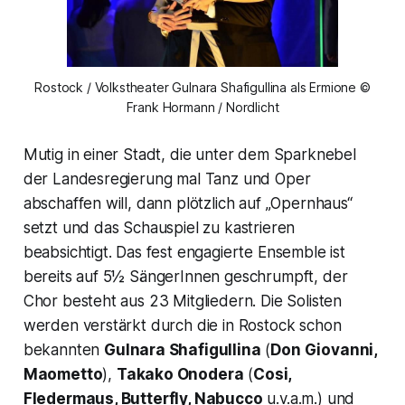
Rostock / Volkstheater Gulnara Shafigullina als Ermione ©
Frank Hormann / Nordlicht
Mutig in einer Stadt, die unter dem Sparknebel
der Landesregierung mal Tanz und Oper
abschaffen will, dann plötzlich auf
„Opernhaus“
setzt und das Schauspiel zu kastrieren
beabsichtigt. Das fest engagierte Ensemble ist
bereits auf 5½ SängerInnen geschrumpft, der
Chor besteht aus 23 Mitgliedern. Die Solisten
werden verstärkt durch die in Rostock schon
bekannten
Gulnara Shafigullina
(
Don Giovanni,
Maometto
),
Takako Onodera
(
Cosi,
Fledermaus, Butterfly, Nabucco
u.v.a.m.) und