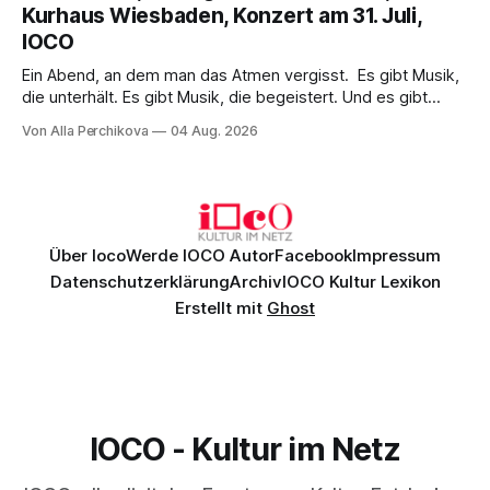
Kurhaus Wiesbaden, Konzert am 31. Juli,
überzeugenden Gesamtleistung.
IOCO
Ein Abend, an dem man das Atmen vergisst. Es gibt Musik,
die unterhält. Es gibt Musik, die begeistert. Und es gibt
Musik, nach der man minutenlang kein Wort sagen kann.
Von Alla Perchikova
04 Aug. 2026
Genau so war der Abend im Kurhaus Wiesbaden, an dem
Johannes Brahms’ Erstes Klavierkonzert d-Moll op. 15 mit
Daniil
Über Ioco
Werde IOCO Autor
Facebook
Impressum
Datenschutzerklärung
Archiv
IOCO Kultur Lexikon
Erstellt mit
Ghost
IOCO - Kultur im Netz