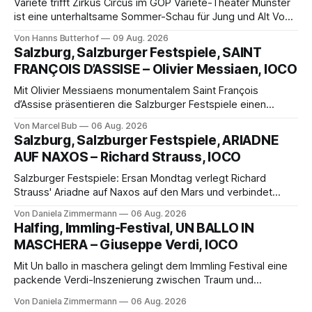
Varieté trifft Zirkus Circus im GOP Varieté-Theater Münster
ist eine unterhaltsame Sommer-Schau für Jung und Alt Von
Hanns Butterhof Wenn sich im GOP Varieté-Theater
Von Hanns Butterhof
09 Aug. 2026
Münster der Vorhang zur neuen Show Circus hebt, erkundet
Salzburg, Salzburger Festspiele, SAINT
wohl auch eine junge Frau, wie es ist, wenn der Zirkus ins
FRANÇOIS D’ASSISE – Olivier Messiaen, IOCO
Varieté kommt.
Mit Olivier Messiaens monumentalem Saint François
d’Assise präsentieren die Salzburger Festspiele einen
außergewöhnlichen Opernabend. Romeo Castellucci gelingt
Von Marcel Bub
06 Aug. 2026
eine bildgewaltige Inszenierung, Maxime Pascal entfaltet
Salzburg, Salzburger Festspiele, ARIADNE
die komplexe Partitur eindrucksvoll, Philippe Sly berührt als
AUF NAXOS – Richard Strauss, IOCO
Franziskus.
Salzburger Festspiele: Ersan Mondtag verlegt Richard
Strauss' Ariadne auf Naxos auf den Mars und verbindet
Science-Fiction mit Opernklassik. Musikalisch überzeugt die
Von Daniela Zimmermann
06 Aug. 2026
Aufführung mit starken Solisten und den Wiener
Halfing, Immling-Festival, UN BALLO IN
Philharmonikern, szenisch bleibt der zweite Akt jedoch
MASCHERA – Giuseppe Verdi, IOCO
hinter den Erwartungen zurück.
Mit Un ballo in maschera gelingt dem Immling Festival eine
packende Verdi-Inszenierung zwischen Traum und
Wirklichkeit. Verena von Kerssenbrock verbindet
Von Daniela Zimmermann
06 Aug. 2026
psychologische Tiefe mit starken Bildern, getragen von