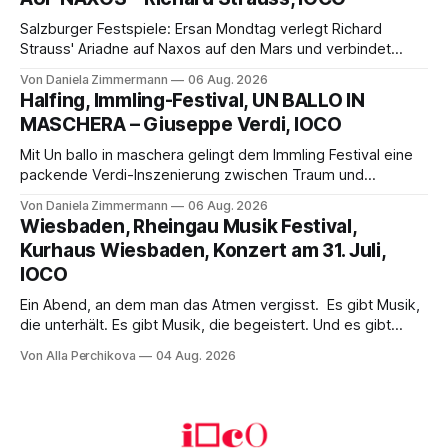
Franziskus.
Salzburger Festspiele: Ersan Mondtag verlegt Richard
Strauss' Ariadne auf Naxos auf den Mars und verbindet
Science-Fiction mit Opernklassik. Musikalisch überzeugt die
Von Daniela Zimmermann
06 Aug. 2026
Aufführung mit starken Solisten und den Wiener
Halfing, Immling-Festival, UN BALLO IN
Philharmonikern, szenisch bleibt der zweite Akt jedoch
MASCHERA – Giuseppe Verdi, IOCO
hinter den Erwartungen zurück.
Mit Un ballo in maschera gelingt dem Immling Festival eine
packende Verdi-Inszenierung zwischen Traum und
Wirklichkeit. Verena von Kerssenbrock verbindet
Von Daniela Zimmermann
06 Aug. 2026
psychologische Tiefe mit starken Bildern, getragen von
Wiesbaden, Rheingau Musik Festival,
einem spielfreudigen Ensemble und einer musikalisch
Kurhaus Wiesbaden, Konzert am 31. Juli,
überzeugenden Gesamtleistung.
IOCO
Ein Abend, an dem man das Atmen vergisst. Es gibt Musik,
die unterhält. Es gibt Musik, die begeistert. Und es gibt
Musik, nach der man minutenlang kein Wort sagen kann.
Von Alla Perchikova
04 Aug. 2026
Genau so war der Abend im Kurhaus Wiesbaden, an dem
Johannes Brahms’ Erstes Klavierkonzert d-Moll op. 15 mit
Daniil