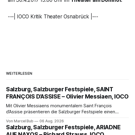
am 30.4.2017 15.00 Uhr im
Theater am Domhof.
---| IOCO Kritik Theater Osnabrück |---
WEITERLESEN
Salzburg, Salzburger Festspiele, SAINT
FRANÇOIS D’ASSISE – Olivier Messiaen, IOCO
Mit Olivier Messiaens monumentalem Saint François
d’Assise präsentieren die Salzburger Festspiele einen
außergewöhnlichen Opernabend. Romeo Castellucci gelingt
Von Marcel Bub
06 Aug. 2026
eine bildgewaltige Inszenierung, Maxime Pascal entfaltet
Salzburg, Salzburger Festspiele, ARIADNE
die komplexe Partitur eindrucksvoll, Philippe Sly berührt als
AUF NAXOS – Richard Strauss, IOCO