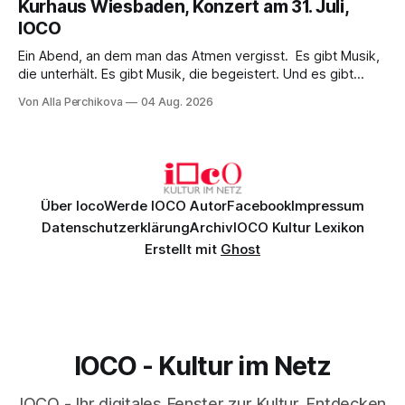
Kurhaus Wiesbaden, Konzert am 31. Juli,
überzeugenden Gesamtleistung.
IOCO
Ein Abend, an dem man das Atmen vergisst. Es gibt Musik,
die unterhält. Es gibt Musik, die begeistert. Und es gibt
Musik, nach der man minutenlang kein Wort sagen kann.
Von Alla Perchikova
04 Aug. 2026
Genau so war der Abend im Kurhaus Wiesbaden, an dem
Johannes Brahms’ Erstes Klavierkonzert d-Moll op. 15 mit
Daniil
Über Ioco
Werde IOCO Autor
Facebook
Impressum
Datenschutzerklärung
Archiv
IOCO Kultur Lexikon
Erstellt mit
Ghost
IOCO - Kultur im Netz
IOCO - Ihr digitales Fenster zur Kultur. Entdecken