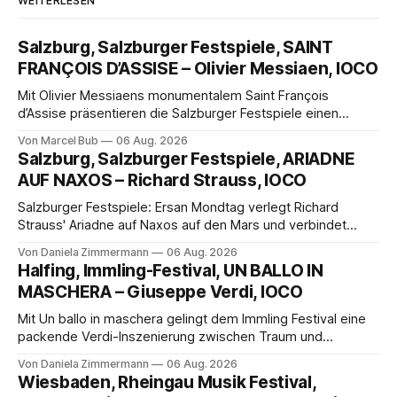
WEITERLESEN
Salzburg, Salzburger Festspiele, SAINT
FRANÇOIS D’ASSISE – Olivier Messiaen, IOCO
Mit Olivier Messiaens monumentalem Saint François
d’Assise präsentieren die Salzburger Festspiele einen
außergewöhnlichen Opernabend. Romeo Castellucci gelingt
Von Marcel Bub
06 Aug. 2026
eine bildgewaltige Inszenierung, Maxime Pascal entfaltet
Salzburg, Salzburger Festspiele, ARIADNE
die komplexe Partitur eindrucksvoll, Philippe Sly berührt als
AUF NAXOS – Richard Strauss, IOCO
Franziskus.
Salzburger Festspiele: Ersan Mondtag verlegt Richard
Strauss' Ariadne auf Naxos auf den Mars und verbindet
Science-Fiction mit Opernklassik. Musikalisch überzeugt die
Von Daniela Zimmermann
06 Aug. 2026
Aufführung mit starken Solisten und den Wiener
Halfing, Immling-Festival, UN BALLO IN
Philharmonikern, szenisch bleibt der zweite Akt jedoch
MASCHERA – Giuseppe Verdi, IOCO
hinter den Erwartungen zurück.
Mit Un ballo in maschera gelingt dem Immling Festival eine
packende Verdi-Inszenierung zwischen Traum und
Wirklichkeit. Verena von Kerssenbrock verbindet
Von Daniela Zimmermann
06 Aug. 2026
psychologische Tiefe mit starken Bildern, getragen von
Wiesbaden, Rheingau Musik Festival,
einem spielfreudigen Ensemble und einer musikalisch