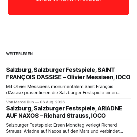
WEITERLESEN
Salzburg, Salzburger Festspiele, SAINT
FRANÇOIS D’ASSISE – Olivier Messiaen, IOCO
Mit Olivier Messiaens monumentalem Saint François
d’Assise präsentieren die Salzburger Festspiele einen
außergewöhnlichen Opernabend. Romeo Castellucci gelingt
Von Marcel Bub
06 Aug. 2026
eine bildgewaltige Inszenierung, Maxime Pascal entfaltet
Salzburg, Salzburger Festspiele, ARIADNE
die komplexe Partitur eindrucksvoll, Philippe Sly berührt als
AUF NAXOS – Richard Strauss, IOCO
Franziskus.
Salzburger Festspiele: Ersan Mondtag verlegt Richard
Strauss' Ariadne auf Naxos auf den Mars und verbindet