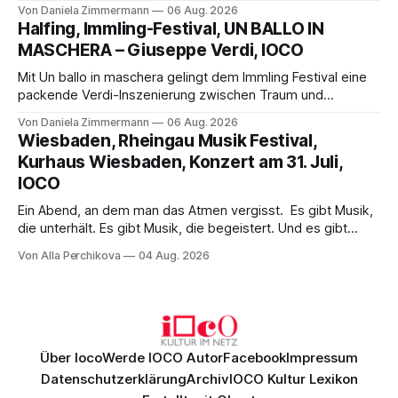
Science-Fiction mit Opernklassik. Musikalisch überzeugt die
Von Daniela Zimmermann
06 Aug. 2026
Aufführung mit starken Solisten und den Wiener
Halfing, Immling-Festival, UN BALLO IN
Philharmonikern, szenisch bleibt der zweite Akt jedoch
MASCHERA – Giuseppe Verdi, IOCO
hinter den Erwartungen zurück.
Mit Un ballo in maschera gelingt dem Immling Festival eine
packende Verdi-Inszenierung zwischen Traum und
Wirklichkeit. Verena von Kerssenbrock verbindet
Von Daniela Zimmermann
06 Aug. 2026
psychologische Tiefe mit starken Bildern, getragen von
Wiesbaden, Rheingau Musik Festival,
einem spielfreudigen Ensemble und einer musikalisch
Kurhaus Wiesbaden, Konzert am 31. Juli,
überzeugenden Gesamtleistung.
IOCO
Ein Abend, an dem man das Atmen vergisst. Es gibt Musik,
die unterhält. Es gibt Musik, die begeistert. Und es gibt
Musik, nach der man minutenlang kein Wort sagen kann.
Von Alla Perchikova
04 Aug. 2026
Genau so war der Abend im Kurhaus Wiesbaden, an dem
Johannes Brahms’ Erstes Klavierkonzert d-Moll op. 15 mit
Daniil
Über Ioco
Werde IOCO Autor
Facebook
Impressum
Datenschutzerklärung
Archiv
IOCO Kultur Lexikon