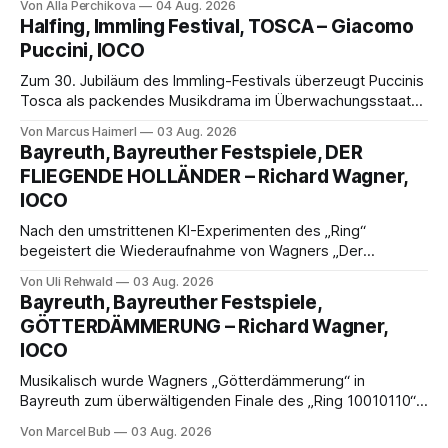
Von Alla Perchikova
04 Aug. 2026
Genau so war der Abend im Kurhaus Wiesbaden, an dem
Halfing, Immling Festival, TOSCA – Giacomo
Johannes Brahms’ Erstes Klavierkonzert d-Moll op. 15 mit
Puccini, IOCO
Daniil
Zum 30. Jubiläum des Immling-Festivals überzeugt Puccinis
Tosca als packendes Musikdrama im Überwachungsstaat
der 1950er-Jahre. Ludwig Baumann erzählt das Werk
Von Marcus Haimerl
03 Aug. 2026
spannend und werkgetreu, getragen von starken Solisten,
Bayreuth, Bayreuther Festspiele, DER
eindrucksvollen Projektionen und einer klangvollen
FLIEGENDE HOLLÄNDER – Richard Wagner,
musikalischen Leitung.
IOCO
Nach den umstrittenen KI-Experimenten des „Ring“
begeistert die Wiederaufnahme von Wagners „Der
fliegende Holländer“ mit packender Regie, großartiger
Von Uli Rehwald
03 Aug. 2026
Musik und einem neuen Traumpaar: Elisabeth Teige und
Bayreuth, Bayreuther Festspiele,
Nicholas Brownlee sorgen für einen der Höhepunkte der
GÖTTERDÄMMERUNG – Richard Wagner,
Bayreuther Festspiele 2026.
IOCO
Musikalisch wurde Wagners „Götterdämmerung“ in
Bayreuth zum überwältigenden Finale des „Ring 10010110“:
Christian Thielemann, Festspielorchester und ein
Von Marcel Bub
03 Aug. 2026
exzellentes Sängerensemble begeisterten. Die KI-geprägte