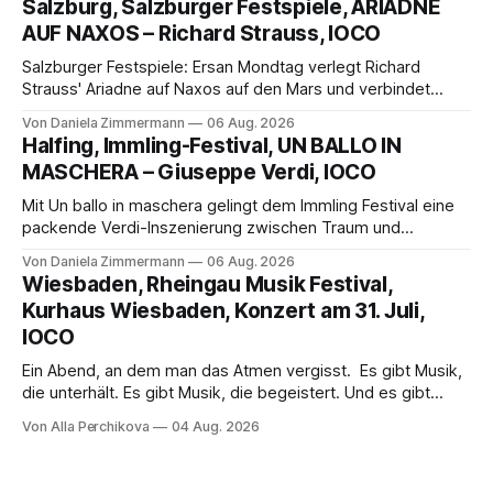
Salzburg, Salzburger Festspiele, ARIADNE
die komplexe Partitur eindrucksvoll, Philippe Sly berührt als
AUF NAXOS – Richard Strauss, IOCO
Franziskus.
Salzburger Festspiele: Ersan Mondtag verlegt Richard
Strauss' Ariadne auf Naxos auf den Mars und verbindet
Science-Fiction mit Opernklassik. Musikalisch überzeugt die
Von Daniela Zimmermann
06 Aug. 2026
Aufführung mit starken Solisten und den Wiener
Halfing, Immling-Festival, UN BALLO IN
Philharmonikern, szenisch bleibt der zweite Akt jedoch
MASCHERA – Giuseppe Verdi, IOCO
hinter den Erwartungen zurück.
Mit Un ballo in maschera gelingt dem Immling Festival eine
packende Verdi-Inszenierung zwischen Traum und
Wirklichkeit. Verena von Kerssenbrock verbindet
Von Daniela Zimmermann
06 Aug. 2026
psychologische Tiefe mit starken Bildern, getragen von
Wiesbaden, Rheingau Musik Festival,
einem spielfreudigen Ensemble und einer musikalisch
Kurhaus Wiesbaden, Konzert am 31. Juli,
überzeugenden Gesamtleistung.
IOCO
Ein Abend, an dem man das Atmen vergisst. Es gibt Musik,
die unterhält. Es gibt Musik, die begeistert. Und es gibt
Musik, nach der man minutenlang kein Wort sagen kann.
Von Alla Perchikova
04 Aug. 2026
Genau so war der Abend im Kurhaus Wiesbaden, an dem
Johannes Brahms’ Erstes Klavierkonzert d-Moll op. 15 mit
Daniil