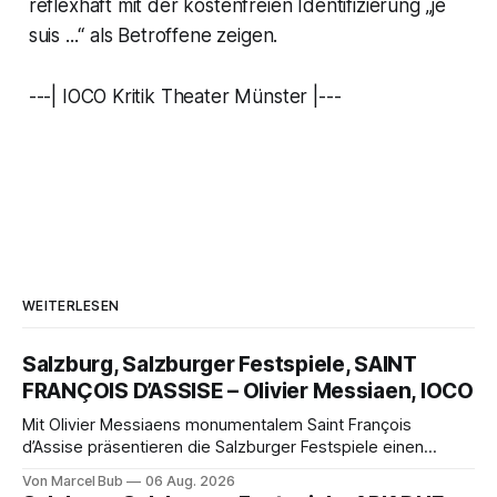
reflexhaft mit der kostenfreien Identifizierung
„je
suis ...“
als Betroffene zeigen.
---| IOCO Kritik Theater Münster |---
WEITERLESEN
Salzburg, Salzburger Festspiele, SAINT
FRANÇOIS D’ASSISE – Olivier Messiaen, IOCO
Mit Olivier Messiaens monumentalem Saint François
d’Assise präsentieren die Salzburger Festspiele einen
außergewöhnlichen Opernabend. Romeo Castellucci gelingt
Von Marcel Bub
06 Aug. 2026
eine bildgewaltige Inszenierung, Maxime Pascal entfaltet