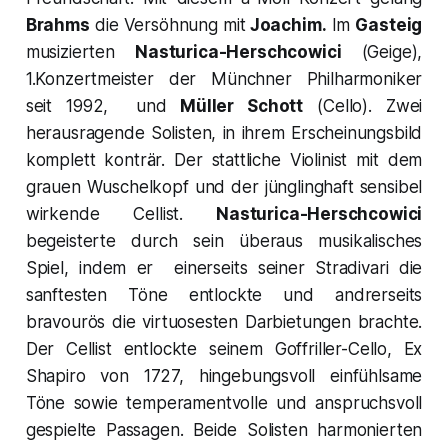
Brahms
die Versöhnung mit
Joachim
.
Im
Gasteig
musizierten
Nasturica-Herschcowici
(Geige),
1.Konzertmeister der Münchner Philharmoniker
seit 1992, und
Müller Schott
(Cello). Zwei
herausragende Solisten, in ihrem Erscheinungsbild
komplett konträr. Der stattliche Violinist mit dem
grauen Wuschelkopf und der jünglinghaft sensibel
wirkende Cellist.
Nasturica-Herschcowici
begeisterte durch sein überaus musikalisches
Spiel, indem er einerseits seiner Stradivari die
sanftesten Töne entlockte und andrerseits
bravourös die virtuosesten Darbietungen brachte.
Der Cellist entlockte seinem Goffriller-Cello, Ex
Shapiro von 1727, hingebungsvoll einfühlsame
Töne sowie temperamentvolle und anspruchsvoll
gespielte Passagen. Beide Solisten harmonierten