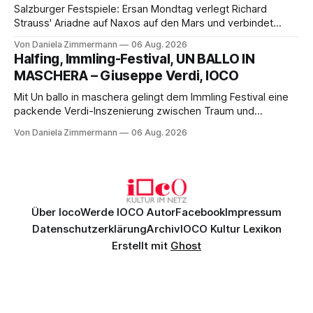
Salzburger Festspiele: Ersan Mondtag verlegt Richard
Strauss' Ariadne auf Naxos auf den Mars und verbindet
Science-Fiction mit Opernklassik. Musikalisch überzeugt die
Von Daniela Zimmermann
06 Aug. 2026
Aufführung mit starken Solisten und den Wiener
Halfing, Immling-Festival, UN BALLO IN
Philharmonikern, szenisch bleibt der zweite Akt jedoch
MASCHERA – Giuseppe Verdi, IOCO
hinter den Erwartungen zurück.
Mit Un ballo in maschera gelingt dem Immling Festival eine
packende Verdi-Inszenierung zwischen Traum und
Wirklichkeit. Verena von Kerssenbrock verbindet
Von Daniela Zimmermann
06 Aug. 2026
psychologische Tiefe mit starken Bildern, getragen von
einem spielfreudigen Ensemble und einer musikalisch
überzeugenden Gesamtleistung.
Über Ioco
Werde IOCO Autor
Facebook
Impressum
Datenschutzerklärung
Archiv
IOCO Kultur Lexikon
Erstellt mit
Ghost