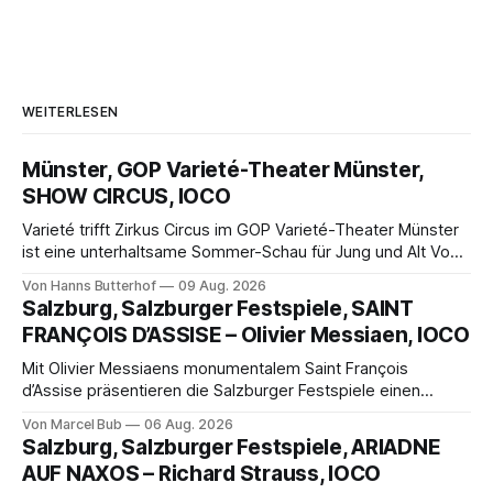
WEITERLESEN
Münster, GOP Varieté-Theater Münster,
SHOW CIRCUS, IOCO
Varieté trifft Zirkus Circus im GOP Varieté-Theater Münster
ist eine unterhaltsame Sommer-Schau für Jung und Alt Von
Hanns Butterhof Wenn sich im GOP Varieté-Theater
Von Hanns Butterhof
09 Aug. 2026
Münster der Vorhang zur neuen Show Circus hebt, erkundet
Salzburg, Salzburger Festspiele, SAINT
wohl auch eine junge Frau, wie es ist, wenn der Zirkus ins
FRANÇOIS D’ASSISE – Olivier Messiaen, IOCO
Varieté kommt.
Mit Olivier Messiaens monumentalem Saint François
d’Assise präsentieren die Salzburger Festspiele einen
außergewöhnlichen Opernabend. Romeo Castellucci gelingt
Von Marcel Bub
06 Aug. 2026
eine bildgewaltige Inszenierung, Maxime Pascal entfaltet
Salzburg, Salzburger Festspiele, ARIADNE
die komplexe Partitur eindrucksvoll, Philippe Sly berührt als
AUF NAXOS – Richard Strauss, IOCO
Franziskus.