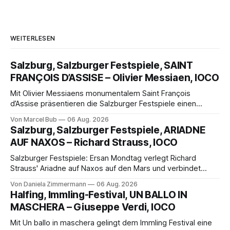
WEITERLESEN
Salzburg, Salzburger Festspiele, SAINT
FRANÇOIS D’ASSISE – Olivier Messiaen, IOCO
Mit Olivier Messiaens monumentalem Saint François
d’Assise präsentieren die Salzburger Festspiele einen
außergewöhnlichen Opernabend. Romeo Castellucci gelingt
Von Marcel Bub
06 Aug. 2026
eine bildgewaltige Inszenierung, Maxime Pascal entfaltet
Salzburg, Salzburger Festspiele, ARIADNE
die komplexe Partitur eindrucksvoll, Philippe Sly berührt als
AUF NAXOS – Richard Strauss, IOCO
Franziskus.
Salzburger Festspiele: Ersan Mondtag verlegt Richard
Strauss' Ariadne auf Naxos auf den Mars und verbindet
Science-Fiction mit Opernklassik. Musikalisch überzeugt die
Von Daniela Zimmermann
06 Aug. 2026
Aufführung mit starken Solisten und den Wiener
Halfing, Immling-Festival, UN BALLO IN
Philharmonikern, szenisch bleibt der zweite Akt jedoch
MASCHERA – Giuseppe Verdi, IOCO
hinter den Erwartungen zurück.
Mit Un ballo in maschera gelingt dem Immling Festival eine