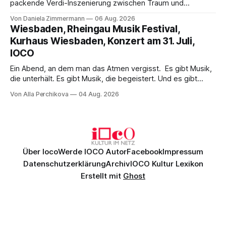
packende Verdi-Inszenierung zwischen Traum und
Wirklichkeit. Verena von Kerssenbrock verbindet
Von Daniela Zimmermann
06 Aug. 2026
psychologische Tiefe mit starken Bildern, getragen von
Wiesbaden, Rheingau Musik Festival,
einem spielfreudigen Ensemble und einer musikalisch
Kurhaus Wiesbaden, Konzert am 31. Juli,
überzeugenden Gesamtleistung.
IOCO
Ein Abend, an dem man das Atmen vergisst. Es gibt Musik,
die unterhält. Es gibt Musik, die begeistert. Und es gibt
Musik, nach der man minutenlang kein Wort sagen kann.
Von Alla Perchikova
04 Aug. 2026
Genau so war der Abend im Kurhaus Wiesbaden, an dem
Johannes Brahms’ Erstes Klavierkonzert d-Moll op. 15 mit
Daniil
Über Ioco
Werde IOCO Autor
Facebook
Impressum
Datenschutzerklärung
Archiv
IOCO Kultur Lexikon
Erstellt mit
Ghost