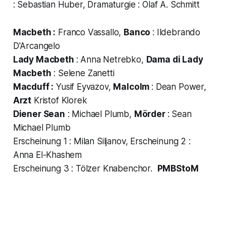
: Sebastian Huber, Dramaturgie : Olaf A. Schmitt
Macbeth :
Franco Vassallo,
Banco
: Ildebrando
D'Arcangelo
Lady Macbeth
: Anna Netrebko,
Dama di Lady
Macbeth
: Selene Zanetti
Macduff :
Yusif Eyvazov,
Malcolm
: Dean Power,
Arzt
Kristof Klorek
Diener Sean
: Michael Plumb,
Mörder
: Sean
Michael Plumb
Erscheinung 1 : Milan Siljanov, Erscheinung 2 :
Anna El-Khashem
Erscheinung 3 : Tölzer Knabenchor.
PMBStoM