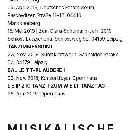
05. Apr. 2019, Deutsches Fotomuseum,
Raschwitzer Straße 11–13, 04416
Markkleeberg
16. Mai 2019 | Zum Clara-Schumann-Jahr 2019
Schloss Lützschena, Schlossweg 9E, 04159 Leipzig
TANZIMMERSION II
23. Nov. 2018, Kunstkraftwerk, Saalfelder Straße
8b, 04179 Leipzig
BAL LE T T-PL AUDERE I
03. Nov. 2018, Konzertfoyer Opernhaus
L E IP Z IG TANZ T ZUM W E LT TANZ TAG
29. Apr. 2019, Opernhaus
M U S I K A L I S C H E