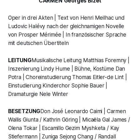
CARMEN
Georges Bizet
Oper in drei Akten | Text von Henri Meilhac und
Ludovic Halévy nach der gleichnamigen Novelle
von Prosper Mérimée | In französischer Sprache
mit deutschen Übertiteln
LEITUNG
Musikalische Leitung Matthias Foremny |
Inszenierung Lindy Hume | Bühne, Kostüme Dan
Potra | Choreinstudierung Thomas Eitler-de Lint |
Einstudierung Kinderchor Sophie Bauer |
Dramaturgie Nele Winter
BESETZUNG
Don José Leonardo Caimi | Carmen
Wallis Giunta / Kathrin Göring | Micaëla Gal James /
Olena Tokar | Escamillo Gezim Myshketa / Kay
Stiefermann | Zuniga Sejong Chang / Randall