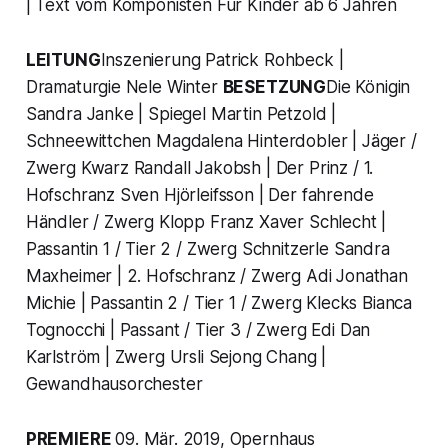
| Text vom Komponisten Für Kinder ab 6 Jahren
LEITUNG
Inszenierung Patrick Rohbeck |
Dramaturgie Nele Winter
BESETZUNG
Die Königin
Sandra Janke | Spiegel Martin Petzold |
Schneewittchen Magdalena Hinterdobler | Jäger /
Zwerg Kwarz Randall Jakobsh | Der Prinz / 1.
Hofschranz Sven Hjörleifsson | Der fahrende
Händler / Zwerg Klopp Franz Xaver Schlecht |
Passantin 1 / Tier 2 / Zwerg Schnitzerle Sandra
Maxheimer | 2. Hofschranz / Zwerg Adi Jonathan
Michie | Passantin 2 / Tier 1 / Zwerg Klecks Bianca
Tognocchi | Passant / Tier 3 / Zwerg Edi Dan
Karlström | Zwerg Ursli Sejong Chang |
Gewandhausorchester
PREMIERE
09. Mär. 2019, Opernhaus