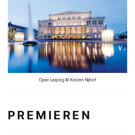
Oper Leipzig © Kirsten Nijhof
P R E M I E R E N