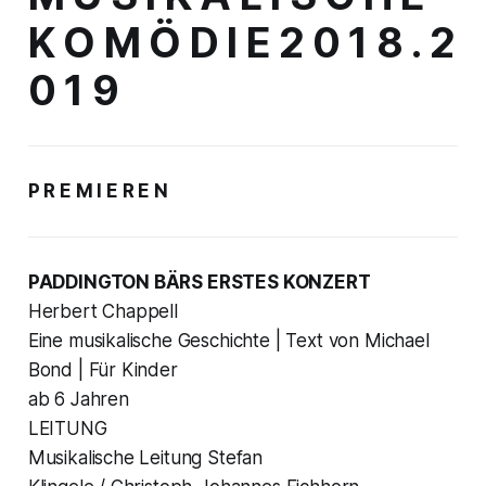
K O M Ö D I E 2 0 1 8 . 2
0 1 9
P R E M I E R E N
PADDINGTON BÄRS ERSTES KONZERT
Herbert Chappell
Eine musikalische Geschichte | Text von Michael
Bond | Für Kinder
ab 6 Jahren
LEITUNG
Musikalische Leitung Stefan