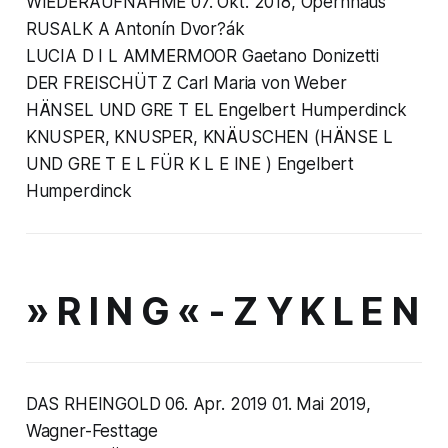
WIEDERAUFNAHME 07. Okt. 2018, Opernhaus
RUSALK A Antonín Dvor?ák
LUCIA D I L AMMERMOOR Gaetano Donizetti
DER FREISCHÜT Z Carl Maria von Weber
HÄNSEL UND GRE T EL Engelbert Humperdinck
KNUSPER, KNUSPER, KNÄUSCHEN (HÄNSE L
UND GRE T E L FÜR K L E INE ) Engelbert
Humperdinck
» R I N G « - Z Y K L E N
DAS RHEINGOLD 06. Apr. 2019 01. Mai 2019,
Wagner-Festtage