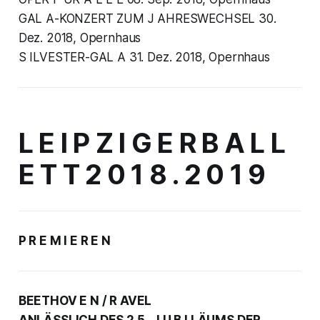
GAL A-KONZERT ZUM J AHRESWECHSEL 30.
Dez. 2018, Opernhaus
S ILVESTER-GAL A 31. Dez. 2018, Opernhaus
L E I P Z I G E R B A L L
E T T 2 0 1 8 . 2 0 1 9
P R E M I E R E N
BEETHOV E N / R AVEL
ANLÄSSLICH DES 2 5 . J U B I LÄUMS DER