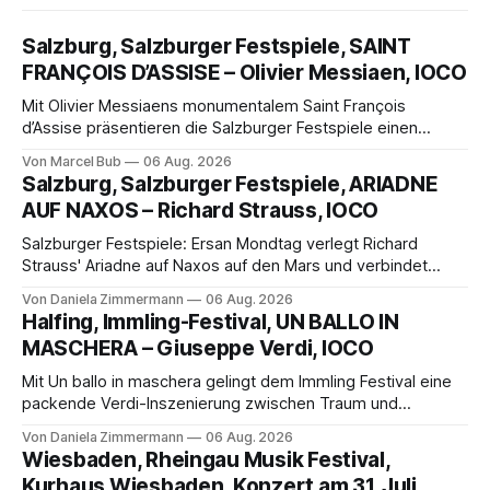
Salzburg, Salzburger Festspiele, SAINT
FRANÇOIS D’ASSISE – Olivier Messiaen, IOCO
Mit Olivier Messiaens monumentalem Saint François
d’Assise präsentieren die Salzburger Festspiele einen
außergewöhnlichen Opernabend. Romeo Castellucci gelingt
Von Marcel Bub
06 Aug. 2026
eine bildgewaltige Inszenierung, Maxime Pascal entfaltet
Salzburg, Salzburger Festspiele, ARIADNE
die komplexe Partitur eindrucksvoll, Philippe Sly berührt als
AUF NAXOS – Richard Strauss, IOCO
Franziskus.
Salzburger Festspiele: Ersan Mondtag verlegt Richard
Strauss' Ariadne auf Naxos auf den Mars und verbindet
Science-Fiction mit Opernklassik. Musikalisch überzeugt die
Von Daniela Zimmermann
06 Aug. 2026
Aufführung mit starken Solisten und den Wiener
Halfing, Immling-Festival, UN BALLO IN
Philharmonikern, szenisch bleibt der zweite Akt jedoch
MASCHERA – Giuseppe Verdi, IOCO
hinter den Erwartungen zurück.
Mit Un ballo in maschera gelingt dem Immling Festival eine
packende Verdi-Inszenierung zwischen Traum und
Wirklichkeit. Verena von Kerssenbrock verbindet
Von Daniela Zimmermann
06 Aug. 2026
psychologische Tiefe mit starken Bildern, getragen von
Wiesbaden, Rheingau Musik Festival,
einem spielfreudigen Ensemble und einer musikalisch
Kurhaus Wiesbaden, Konzert am 31. Juli,