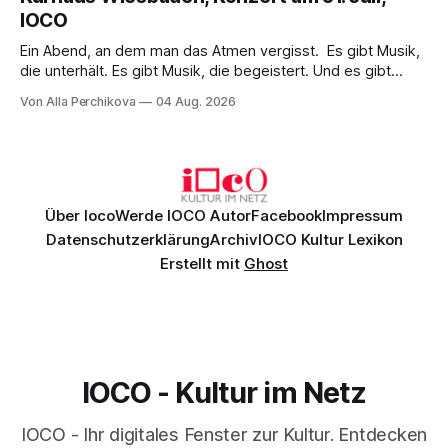
überzeugenden Gesamtleistung.
IOCO
Ein Abend, an dem man das Atmen vergisst. Es gibt Musik,
die unterhält. Es gibt Musik, die begeistert. Und es gibt
Musik, nach der man minutenlang kein Wort sagen kann.
Von Alla Perchikova
04 Aug. 2026
Genau so war der Abend im Kurhaus Wiesbaden, an dem
Johannes Brahms’ Erstes Klavierkonzert d-Moll op. 15 mit
Daniil
Über Ioco
Werde IOCO Autor
Facebook
Impressum
Datenschutzerklärung
Archiv
IOCO Kultur Lexikon
Erstellt mit
Ghost
IOCO - Kultur im Netz
IOCO - Ihr digitales Fenster zur Kultur. Entdecken