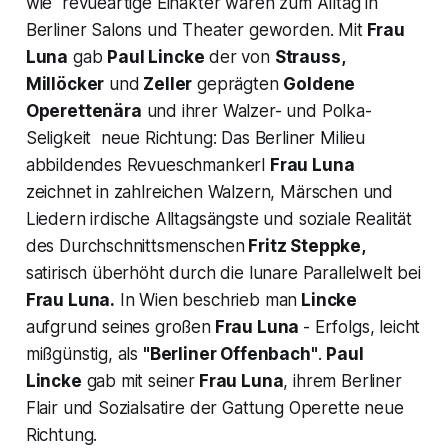
wie revueartige Einakter waren zum Alltag in
Berliner Salons und Theater geworden. Mit
Frau
Luna
gab
Paul Lincke
der von
Strauss,
Millöcker
und
Zeller
geprägten
Goldene
Operettenära
und ihrer Walzer- und Polka-
Seligkeit neue Richtung: Das Berliner Milieu
abbildendes Revueschmankerl
Frau Luna
zeichnet in zahlreichen Walzern, Märschen und
Liedern irdische Alltagsängste und soziale Realität
des Durchschnittsmenschen
Fritz Steppke,
satirisch überhöht durch die lunare Parallelwelt bei
Frau Luna.
In Wien beschrieb man
Lincke
aufgrund seines großen
Frau Luna
- Erfolgs, leicht
mißgünstig, als
"Berliner Offenbach"
.
Paul
Lincke
gab mit seiner
Frau Luna
,
ihrem Berliner
Flair und Sozialsatire der Gattung Operette neue
Richtung.