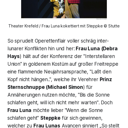
Theater Krefeld / Frau Luna kokettiert mit Steppke © Stutte
So sprudelt Operettenflair voller schräg inter-
lunarer Konflikten hin und her:
Frau Luna
(Debra
Hays
) hält auf der Konferenz der
"Interstellaren
Union"
in goldenem Kostüm auf großer Freitreppe
eine flammende Neujahrsansprache, "
Laßt den
Kopf nicht hängen..",
welche ihr Verehrer
Prinz
Sternschnuppe
(Michael Simon
) für
Annäherungen nutzen möchte, "
Bis die Sonne
schlafen geht, will ich nicht mehr warten"
. Doch
Frau Luna
möchte lieber
"Wenn die Sonne
schlafen geht"
Steppke
für sich gewinnen,
welcher zu
Frau Lunas
Avancen sinniert
„So stellt