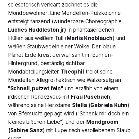
so esoterisch verklärt zeichnet es die
Mondbewohner: Eine Mondelfen-Putzkolonne
entsteigt tanzend (wunderbare Choreographie
Luches Huddleston jr)
in phantasiereichen
Hüllen aus weißem Tüll (
Marlis Knoblauch
) und
weißen Staubwedeln einer Wolke. Der blaue
Planet Erde kreist derweil sanft im Bühnen-
Hintergrund, beständig sichtbar.
Mondabteilungsleiter
Theophil
treibt seine
Mondelfen Allegro-hektisch wie Walzerselig an
"Schnell, putzet fein"
und erzählt von einem
irdischen Rendezvous mit
Frau Pusebach,
während seine Herzdame
Stella
(Gabriela Kuhn
)
von Eifersucht geplagt wird (
"Schenk mir doch ein
kleines bißchen Liebe"
) und der
Mondgroom
(Sabine Sanz
) mit Lupe nach verbliebenem Staub
sucht.