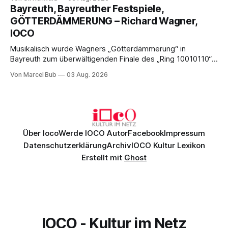
Musik und einem neuen Traumpaar: Elisabeth Teige und
Bayreuth, Bayreuther Festspiele,
Nicholas Brownlee sorgen für einen der Höhepunkte der
GÖTTERDÄMMERUNG – Richard Wagner,
Bayreuther Festspiele 2026.
IOCO
Musikalisch wurde Wagners „Götterdämmerung“ in
Bayreuth zum überwältigenden Finale des „Ring 10010110“:
Christian Thielemann, Festspielorchester und ein
Von Marcel Bub
03 Aug. 2026
exzellentes Sängerensemble begeisterten. Die KI-geprägte
szenische Umsetzung blieb hingegen auch im
Schlussabend weitgehend ohne Aussagekraft.
Über Ioco
Werde IOCO Autor
Facebook
Impressum
Datenschutzerklärung
Archiv
IOCO Kultur Lexikon
Erstellt mit
Ghost
IOCO - Kultur im Netz