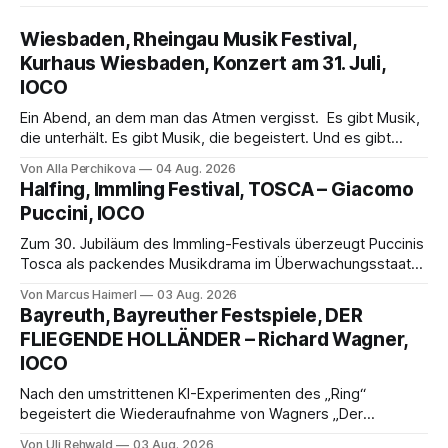
Wiesbaden, Rheingau Musik Festival,
Kurhaus Wiesbaden, Konzert am 31. Juli,
IOCO
Ein Abend, an dem man das Atmen vergisst. Es gibt Musik,
die unterhält. Es gibt Musik, die begeistert. Und es gibt
Musik, nach der man minutenlang kein Wort sagen kann.
Von Alla Perchikova
04 Aug. 2026
Genau so war der Abend im Kurhaus Wiesbaden, an dem
Halfing, Immling Festival, TOSCA – Giacomo
Johannes Brahms’ Erstes Klavierkonzert d-Moll op. 15 mit
Puccini, IOCO
Daniil
Zum 30. Jubiläum des Immling-Festivals überzeugt Puccinis
Tosca als packendes Musikdrama im Überwachungsstaat
der 1950er-Jahre. Ludwig Baumann erzählt das Werk
Von Marcus Haimerl
03 Aug. 2026
spannend und werkgetreu, getragen von starken Solisten,
Bayreuth, Bayreuther Festspiele, DER
eindrucksvollen Projektionen und einer klangvollen
FLIEGENDE HOLLÄNDER – Richard Wagner,
musikalischen Leitung.
IOCO
Nach den umstrittenen KI-Experimenten des „Ring“
begeistert die Wiederaufnahme von Wagners „Der
fliegende Holländer“ mit packender Regie, großartiger
Von Uli Rehwald
03 Aug. 2026