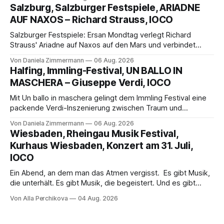
eine bildgewaltige Inszenierung, Maxime Pascal entfaltet
Salzburg, Salzburger Festspiele, ARIADNE
die komplexe Partitur eindrucksvoll, Philippe Sly berührt als
AUF NAXOS – Richard Strauss, IOCO
Franziskus.
Salzburger Festspiele: Ersan Mondtag verlegt Richard
Strauss' Ariadne auf Naxos auf den Mars und verbindet
Science-Fiction mit Opernklassik. Musikalisch überzeugt die
Von Daniela Zimmermann
06 Aug. 2026
Aufführung mit starken Solisten und den Wiener
Halfing, Immling-Festival, UN BALLO IN
Philharmonikern, szenisch bleibt der zweite Akt jedoch
MASCHERA – Giuseppe Verdi, IOCO
hinter den Erwartungen zurück.
Mit Un ballo in maschera gelingt dem Immling Festival eine
packende Verdi-Inszenierung zwischen Traum und
Wirklichkeit. Verena von Kerssenbrock verbindet
Von Daniela Zimmermann
06 Aug. 2026
psychologische Tiefe mit starken Bildern, getragen von
Wiesbaden, Rheingau Musik Festival,
einem spielfreudigen Ensemble und einer musikalisch
Kurhaus Wiesbaden, Konzert am 31. Juli,
überzeugenden Gesamtleistung.
IOCO
Ein Abend, an dem man das Atmen vergisst. Es gibt Musik,
die unterhält. Es gibt Musik, die begeistert. Und es gibt
Musik, nach der man minutenlang kein Wort sagen kann.
Von Alla Perchikova
04 Aug. 2026
Genau so war der Abend im Kurhaus Wiesbaden, an dem
Johannes Brahms’ Erstes Klavierkonzert d-Moll op. 15 mit
Daniil