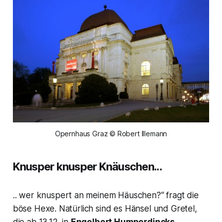
Opernhaus Graz © Robert Illemann
Knusper knusper Knäuschen...
.
. wer knuspert an meinem Häuschen
?“ fragt die
böse Hexe. Natürlich sind es
Hänsel und Grete
l,
die ab 13.12. in
Engelbert Humperdincks