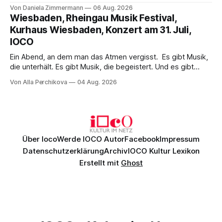
Wirklichkeit. Verena von Kerssenbrock verbindet
Von Daniela Zimmermann
06 Aug. 2026
psychologische Tiefe mit starken Bildern, getragen von
Wiesbaden, Rheingau Musik Festival,
einem spielfreudigen Ensemble und einer musikalisch
Kurhaus Wiesbaden, Konzert am 31. Juli,
überzeugenden Gesamtleistung.
IOCO
Ein Abend, an dem man das Atmen vergisst. Es gibt Musik,
die unterhält. Es gibt Musik, die begeistert. Und es gibt
Musik, nach der man minutenlang kein Wort sagen kann.
Von Alla Perchikova
04 Aug. 2026
Genau so war der Abend im Kurhaus Wiesbaden, an dem
Johannes Brahms’ Erstes Klavierkonzert d-Moll op. 15 mit
Daniil
Über Ioco
Werde IOCO Autor
Facebook
Impressum
Datenschutzerklärung
Archiv
IOCO Kultur Lexikon
Erstellt mit
Ghost