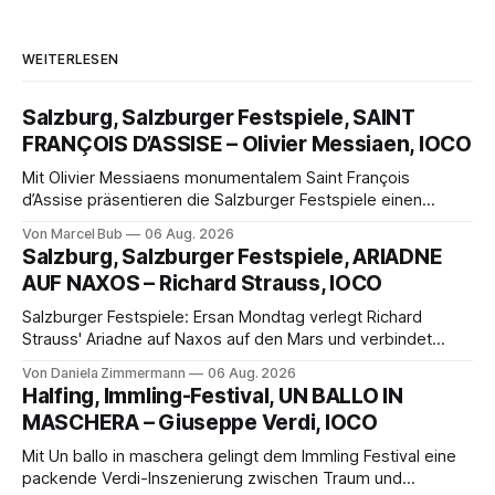
WEITERLESEN
Salzburg, Salzburger Festspiele, SAINT
FRANÇOIS D’ASSISE – Olivier Messiaen, IOCO
Mit Olivier Messiaens monumentalem Saint François
d’Assise präsentieren die Salzburger Festspiele einen
außergewöhnlichen Opernabend. Romeo Castellucci gelingt
Von Marcel Bub
06 Aug. 2026
eine bildgewaltige Inszenierung, Maxime Pascal entfaltet
Salzburg, Salzburger Festspiele, ARIADNE
die komplexe Partitur eindrucksvoll, Philippe Sly berührt als
AUF NAXOS – Richard Strauss, IOCO
Franziskus.
Salzburger Festspiele: Ersan Mondtag verlegt Richard
Strauss' Ariadne auf Naxos auf den Mars und verbindet
Science-Fiction mit Opernklassik. Musikalisch überzeugt die
Von Daniela Zimmermann
06 Aug. 2026
Aufführung mit starken Solisten und den Wiener
Halfing, Immling-Festival, UN BALLO IN
Philharmonikern, szenisch bleibt der zweite Akt jedoch
MASCHERA – Giuseppe Verdi, IOCO
hinter den Erwartungen zurück.
Mit Un ballo in maschera gelingt dem Immling Festival eine
packende Verdi-Inszenierung zwischen Traum und