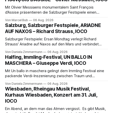
Mit Olivier Messiaens monumentalem Saint François
d’Assise präsentieren die Salzburger Festspiele einen
außergewöhnlichen Opernabend. Romeo Castellucci gelingt
Von Marcel Bub
06 Aug. 2026
eine bildgewaltige Inszenierung, Maxime Pascal entfaltet
Salzburg, Salzburger Festspiele, ARIADNE
die komplexe Partitur eindrucksvoll, Philippe Sly berührt als
AUF NAXOS – Richard Strauss, IOCO
Franziskus.
Salzburger Festspiele: Ersan Mondtag verlegt Richard
Strauss' Ariadne auf Naxos auf den Mars und verbindet
Science-Fiction mit Opernklassik. Musikalisch überzeugt die
Von Daniela Zimmermann
06 Aug. 2026
Aufführung mit starken Solisten und den Wiener
Halfing, Immling-Festival, UN BALLO IN
Philharmonikern, szenisch bleibt der zweite Akt jedoch
MASCHERA – Giuseppe Verdi, IOCO
hinter den Erwartungen zurück.
Mit Un ballo in maschera gelingt dem Immling Festival eine
packende Verdi-Inszenierung zwischen Traum und
Wirklichkeit. Verena von Kerssenbrock verbindet
Von Daniela Zimmermann
06 Aug. 2026
psychologische Tiefe mit starken Bildern, getragen von
Wiesbaden, Rheingau Musik Festival,
einem spielfreudigen Ensemble und einer musikalisch
Kurhaus Wiesbaden, Konzert am 31. Juli,
überzeugenden Gesamtleistung.
IOCO
Ein Abend, an dem man das Atmen vergisst. Es gibt Musik,