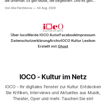
die unterhält. Es gibt Musik, die begeistert. Und es gibt
Musik, nach der man minutenlang kein Wort sagen kann.
Von Alla Perchikova
04 Aug. 2026
Genau so war der Abend im Kurhaus Wiesbaden, an dem
Johannes Brahms’ Erstes Klavierkonzert d-Moll op. 15 mit
Daniil
Über Ioco
Werde IOCO Autor
Facebook
Impressum
Datenschutzerklärung
Archiv
IOCO Kultur Lexikon
Erstellt mit
Ghost
IOCO - Kultur im Netz
IOCO - Ihr digitales Fenster zur Kultur. Entdecken
Sie Kritiken, Interviews und Aktuelles aus Musik,
Theater, Oper und mehr. Tauchen Sie ein!