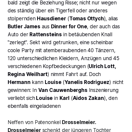
bald zeigt die Beziehung Risse; nicht nur wegen
des ständig über ein Tigerfell oder anderes
stolpernden
Hausdiener
(
Tomas Ottych
), alias
Butler James
aus
Dinner for One
, der auch das
Auto der
Rattensteins
in betäubenden Knall
"zerlegt". Sekt wird getrunken, eine scheinbar
coole Party mit atemberaubenden 40 Tänzern,
120 unterschiedlichen Kleidern, Anzügen und 45
verschiedenen Kopfbedeckungen (
Ulrich Lott,
Regina Weilhart
) nimmt Fahrt auf. Doch
Hermann
kann
Louise
(
Yanelis Rodriguez
) nicht
gewinnen: In
Van Cauwenberghs
Inszenierung
verliebt sich
Louise
in
Karl
(
Aidos Zakan
), den
ebenfalls eingeladenen
Neffen von Patenonkel
Drosselmeier.
Drosselmeier
schenkt der jüngeren Tochter