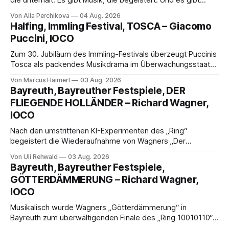
Musik, nach der man minutenlang kein Wort sagen kann.
Von Alla Perchikova
04 Aug. 2026
Genau so war der Abend im Kurhaus Wiesbaden, an dem
Halfing, Immling Festival, TOSCA – Giacomo
Johannes Brahms’ Erstes Klavierkonzert d-Moll op. 15 mit
Puccini, IOCO
Daniil
Zum 30. Jubiläum des Immling-Festivals überzeugt Puccinis
Tosca als packendes Musikdrama im Überwachungsstaat
der 1950er-Jahre. Ludwig Baumann erzählt das Werk
Von Marcus Haimerl
03 Aug. 2026
spannend und werkgetreu, getragen von starken Solisten,
Bayreuth, Bayreuther Festspiele, DER
eindrucksvollen Projektionen und einer klangvollen
FLIEGENDE HOLLÄNDER – Richard Wagner,
musikalischen Leitung.
IOCO
Nach den umstrittenen KI-Experimenten des „Ring“
begeistert die Wiederaufnahme von Wagners „Der
fliegende Holländer“ mit packender Regie, großartiger
Von Uli Rehwald
03 Aug. 2026
Musik und einem neuen Traumpaar: Elisabeth Teige und
Bayreuth, Bayreuther Festspiele,
Nicholas Brownlee sorgen für einen der Höhepunkte der
GÖTTERDÄMMERUNG – Richard Wagner,
Bayreuther Festspiele 2026.
IOCO
Musikalisch wurde Wagners „Götterdämmerung“ in
Bayreuth zum überwältigenden Finale des „Ring 10010110“:
Christian Thielemann, Festspielorchester und ein