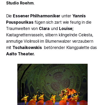
Studio Roehm
.
Die
Essener Philharmoniker
unter
Yannis
Pouspourikas
fügen sich zart wie feurig in die
Traumwelten von
Clara
und
Louise;
Kastagnettenrasseln, silbern klingelnde Celesta,
anmutige Violinsoli im
Blumenwalzer
verzaubern
mit
Tschaikowskis
betörender Klangpalette das
Aalto Theater.