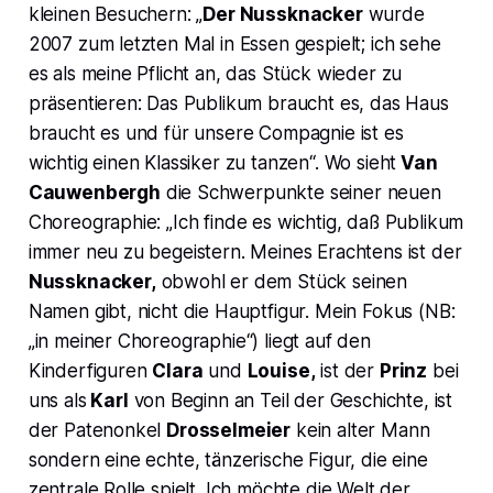
kleinen Besuchern: „
Der Nussknacker
wurde
2007 zum letzten Mal in Essen gespielt; ich sehe
es als meine Pflicht an, das Stück wieder zu
präsentieren: Das Publikum braucht es, das Haus
braucht es und für unsere Compagnie ist es
wichtig einen Klassiker zu tanzen
“. Wo sieht
Van
Cau
wenbergh
die Schwerpunkte seiner neuen
Choreographie: „
Ich finde es wichtig, daß Publikum
immer neu zu begeistern. Meines Erachtens ist der
Nussknacker,
obwohl er dem Stück seinen
Namen gibt, nicht die Hauptfigur. Mein Fokus (NB:
„in meiner Choreographie“) liegt auf den
Kinderfiguren
Clara
und
Louise,
ist der
Prinz
bei
uns als
Karl
von Beginn an Teil der Geschichte, ist
der Patenonkel
Drosselmeier
kein alter Mann
sondern eine echte, tänzerische Figur, die eine
zentrale Rolle spielt. Ich möchte die Welt der