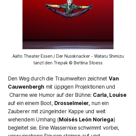
Aalto Theater Essen / Der Nussknacker - Wataru Shimizu
tanzt den Trepak © Bettina Stoess
Den Weg durch die Traumwelten zeichnet
Van
Cauwenbergh
mit üppigen Projektionen und
Charme wie Humor auf der Bühne:
Carla, Louise
auf ein einem Boot,
Drosselmeier,
nun ein
Zauberer mit züngelnder Kappe und weit
wehendem Umhang (
Moisés León Noriega
)
begleitet sie. Eine
Wassernixe
schwimmt vorbei,
verwunschene Figuren steigen auf und