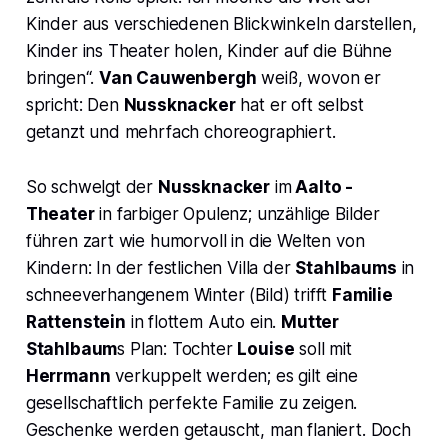
Kinder aus verschiedenen Blickwinkeln darstellen,
Kinder ins Theater holen, Kinder auf die Bühne
bringen
“.
Van Cauwenbergh
weiß, wovon er
spricht: Den
Nussknacker
hat er oft selbst
getanzt und mehrfach choreographiert.
So schwelgt der
Nussknacker
im
Aalto -
Theater
in farbiger Opulenz; unzählige Bilder
führen zart wie humorvoll in die Welten von
Kindern: In der festlichen Villa der
Stahlbaums
in
schneeverhangenem Winter (Bild) trifft
Familie
Rattenstein
in flottem Auto ein.
Mutter
Stahlbaum
s
Plan: Tochter
Louise
soll mit
Herrmann
verkuppelt werden; es gilt eine
gesellschaftlich perfekte Familie zu zeigen.
Geschenke werden getauscht, man flaniert. Doch