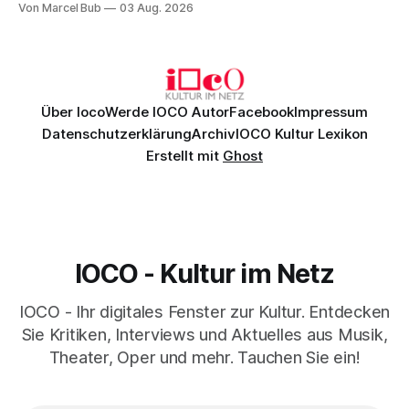
Von Marcel Bub
03 Aug. 2026
exzellentes Sängerensemble begeisterten. Die KI-geprägte
szenische Umsetzung blieb hingegen auch im
Schlussabend weitgehend ohne Aussagekraft.
Über Ioco
Werde IOCO Autor
Facebook
Impressum
Datenschutzerklärung
Archiv
IOCO Kultur Lexikon
Erstellt mit
Ghost
IOCO - Kultur im Netz
IOCO - Ihr digitales Fenster zur Kultur. Entdecken
Sie Kritiken, Interviews und Aktuelles aus Musik,
Theater, Oper und mehr. Tauchen Sie ein!