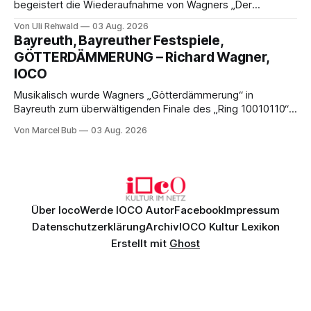
begeistert die Wiederaufnahme von Wagners „Der
fliegende Holländer“ mit packender Regie, großartiger
Von Uli Rehwald
03 Aug. 2026
Musik und einem neuen Traumpaar: Elisabeth Teige und
Bayreuth, Bayreuther Festspiele,
Nicholas Brownlee sorgen für einen der Höhepunkte der
GÖTTERDÄMMERUNG – Richard Wagner,
Bayreuther Festspiele 2026.
IOCO
Musikalisch wurde Wagners „Götterdämmerung“ in
Bayreuth zum überwältigenden Finale des „Ring 10010110“:
Christian Thielemann, Festspielorchester und ein
Von Marcel Bub
03 Aug. 2026
exzellentes Sängerensemble begeisterten. Die KI-geprägte
szenische Umsetzung blieb hingegen auch im
Schlussabend weitgehend ohne Aussagekraft.
Über Ioco
Werde IOCO Autor
Facebook
Impressum
Datenschutzerklärung
Archiv
IOCO Kultur Lexikon
Erstellt mit
Ghost