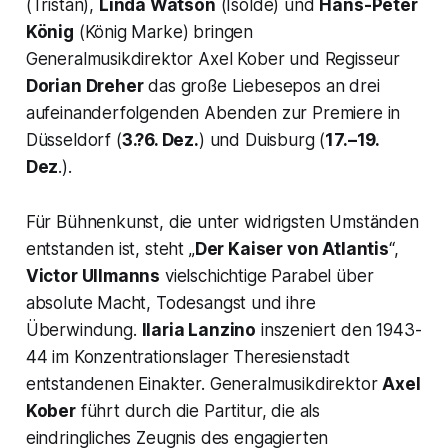
(Tristan),
Linda Watson
(Isolde) und
Hans-Peter
König
(König Marke) bringen
Generalmusikdirektor Axel Kober und Regisseur
Dorian Dreher
das große Liebesepos an drei
aufeinanderfolgenden Abenden zur Premiere in
Düsseldorf (
3.?6. Dez.
) und Duisburg (
17.–19.
Dez
.).
Für Bühnenkunst, die unter widrigsten Umständen
entstanden ist, steht „
Der Kaiser von Atlantis
“,
Victor Ullmanns
vielschichtige Parabel über
absolute Macht, Todesangst und ihre
Überwindung.
Ilaria Lanzino
inszeniert den 1943-
44 im Konzentrationslager Theresienstadt
entstandenen Einakter. Generalmusikdirektor
Axel
Kober
führt durch die Partitur, die als
eindringliches Zeugnis des engagierten