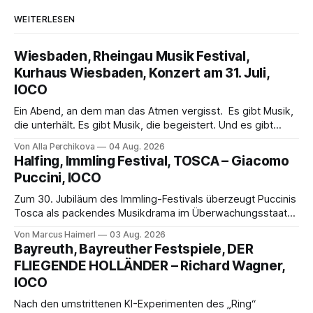
WEITERLESEN
Wiesbaden, Rheingau Musik Festival,
Kurhaus Wiesbaden, Konzert am 31. Juli,
IOCO
Ein Abend, an dem man das Atmen vergisst. Es gibt Musik,
die unterhält. Es gibt Musik, die begeistert. Und es gibt
Musik, nach der man minutenlang kein Wort sagen kann.
Von Alla Perchikova
04 Aug. 2026
Genau so war der Abend im Kurhaus Wiesbaden, an dem
Halfing, Immling Festival, TOSCA – Giacomo
Johannes Brahms’ Erstes Klavierkonzert d-Moll op. 15 mit
Puccini, IOCO
Daniil
Zum 30. Jubiläum des Immling-Festivals überzeugt Puccinis
Tosca als packendes Musikdrama im Überwachungsstaat
der 1950er-Jahre. Ludwig Baumann erzählt das Werk
Von Marcus Haimerl
03 Aug. 2026
spannend und werkgetreu, getragen von starken Solisten,
Bayreuth, Bayreuther Festspiele, DER
eindrucksvollen Projektionen und einer klangvollen
FLIEGENDE HOLLÄNDER – Richard Wagner,
musikalischen Leitung.
IOCO
Nach den umstrittenen KI-Experimenten des „Ring“