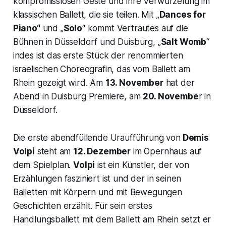
kompromisslosen Geste und ihre Verwurzelung im
klassischen Ballett, die sie teilen. Mit „
Dances for
Piano“
und „
Solo
“ kommt Vertrautes auf die
Bühnen in Düsseldorf und Duisburg, „
Salt Womb
“
indes ist das erste Stück der renommierten
israelischen Choreografin, das vom Ballett am
Rhein gezeigt wird. Am
13. November
hat der
Abend in Duisburg Premiere, am
20. Novembe
r in
Düsseldorf.
Die erste abendfüllende Uraufführung von
Demis
Volpi
steht am
12. Dezember
im Opernhaus auf
dem Spielplan.
Volpi
ist ein Künstler, der von
Erzählungen fasziniert ist und der in seinen
Balletten mit Körpern und mit Bewegungen
Geschichten erzählt. Für sein erstes
Handlungsballett mit dem Ballett am Rhein setzt er