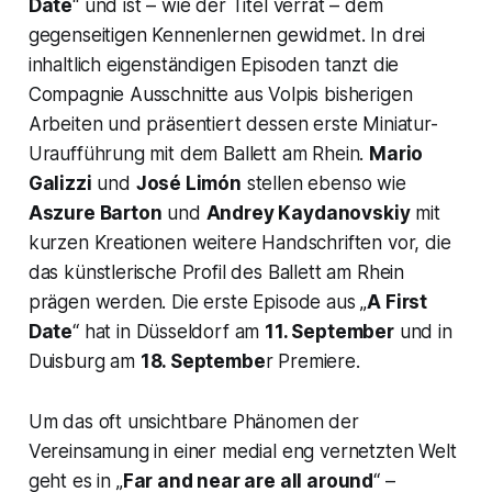
Date
“ und ist – wie der Titel verrät – dem
gegenseitigen Kennenlernen gewidmet. In drei
inhaltlich eigenständigen Episoden tanzt die
Compagnie Ausschnitte aus Volpis bisherigen
Arbeiten und präsentiert dessen erste Miniatur-
Uraufführung mit dem Ballett am Rhein.
Mario
Galizzi
und
José Limón
stellen ebenso wie
Aszure Barton
und
Andrey Kaydanovskiy
mit
kurzen Kreationen weitere Handschriften vor, die
das künstlerische Profil des Ballett am Rhein
prägen werden. Die erste Episode aus „
A First
Date
“ hat in Düsseldorf am
11. September
und in
Duisburg am
18. Septembe
r Premiere.
Um das oft unsichtbare Phänomen der
Vereinsamung in einer medial eng vernetzten Welt
geht es in „
Far and near are all around
“ –