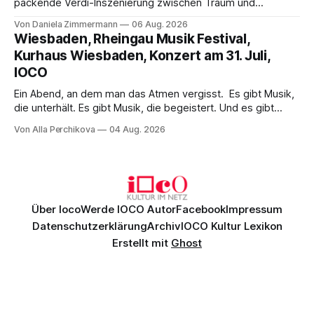
packende Verdi-Inszenierung zwischen Traum und
Wirklichkeit. Verena von Kerssenbrock verbindet
Von Daniela Zimmermann
06 Aug. 2026
psychologische Tiefe mit starken Bildern, getragen von
Wiesbaden, Rheingau Musik Festival,
einem spielfreudigen Ensemble und einer musikalisch
Kurhaus Wiesbaden, Konzert am 31. Juli,
überzeugenden Gesamtleistung.
IOCO
Ein Abend, an dem man das Atmen vergisst. Es gibt Musik,
die unterhält. Es gibt Musik, die begeistert. Und es gibt
Musik, nach der man minutenlang kein Wort sagen kann.
Von Alla Perchikova
04 Aug. 2026
Genau so war der Abend im Kurhaus Wiesbaden, an dem
Johannes Brahms’ Erstes Klavierkonzert d-Moll op. 15 mit
Daniil
Über Ioco
Werde IOCO Autor
Facebook
Impressum
Datenschutzerklärung
Archiv
IOCO Kultur Lexikon
Erstellt mit
Ghost