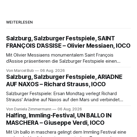
WEITERLESEN
Salzburg, Salzburger Festspiele, SAINT
FRANÇOIS D’ASSISE – Olivier Messiaen, IOCO
Mit Olivier Messiaens monumentalem Saint François
d’Assise präsentieren die Salzburger Festspiele einen
außergewöhnlichen Opernabend. Romeo Castellucci gelingt
Von Marcel Bub
06 Aug. 2026
eine bildgewaltige Inszenierung, Maxime Pascal entfaltet
Salzburg, Salzburger Festspiele, ARIADNE
die komplexe Partitur eindrucksvoll, Philippe Sly berührt als
AUF NAXOS – Richard Strauss, IOCO
Franziskus.
Salzburger Festspiele: Ersan Mondtag verlegt Richard
Strauss' Ariadne auf Naxos auf den Mars und verbindet
Science-Fiction mit Opernklassik. Musikalisch überzeugt die
Von Daniela Zimmermann
06 Aug. 2026
Aufführung mit starken Solisten und den Wiener
Halfing, Immling-Festival, UN BALLO IN
Philharmonikern, szenisch bleibt der zweite Akt jedoch
MASCHERA – Giuseppe Verdi, IOCO
hinter den Erwartungen zurück.
Mit Un ballo in maschera gelingt dem Immling Festival eine