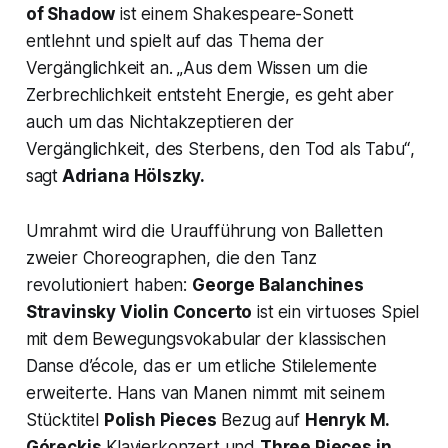
of Shadow
ist einem Shakespeare-Sonett
entlehnt und spielt auf das Thema der
Vergänglichkeit an.
„Aus dem Wissen um die
Zerbrechlichkeit entsteht Energie, es geht aber
auch um das Nichtakzeptieren der
Vergänglichkeit, des Sterbens, den Tod als Tabu“
,
sagt
Adriana Hölszky.
Umrahmt wird die Uraufführung von Balletten
zweier Choreographen, die den Tanz
revolutioniert haben:
George Balanchines
Stravinsky Violin Concerto
ist ein virtuoses Spiel
mit dem Bewegungsvokabular der klassischen
Danse d’école, das er um etliche Stilelemente
erweiterte. Hans van Manen nimmt mit seinem
Stücktitel
Polish Pieces
Bezug auf
Henryk M.
Góreckis
Klavierkonzert und
Three Pieces in