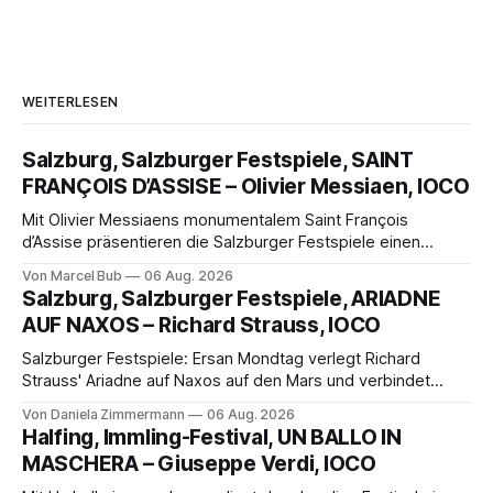
WEITERLESEN
Salzburg, Salzburger Festspiele, SAINT
FRANÇOIS D’ASSISE – Olivier Messiaen, IOCO
Mit Olivier Messiaens monumentalem Saint François
d’Assise präsentieren die Salzburger Festspiele einen
außergewöhnlichen Opernabend. Romeo Castellucci gelingt
Von Marcel Bub
06 Aug. 2026
eine bildgewaltige Inszenierung, Maxime Pascal entfaltet
Salzburg, Salzburger Festspiele, ARIADNE
die komplexe Partitur eindrucksvoll, Philippe Sly berührt als
AUF NAXOS – Richard Strauss, IOCO
Franziskus.
Salzburger Festspiele: Ersan Mondtag verlegt Richard
Strauss' Ariadne auf Naxos auf den Mars und verbindet
Science-Fiction mit Opernklassik. Musikalisch überzeugt die
Von Daniela Zimmermann
06 Aug. 2026
Aufführung mit starken Solisten und den Wiener
Halfing, Immling-Festival, UN BALLO IN
Philharmonikern, szenisch bleibt der zweite Akt jedoch
MASCHERA – Giuseppe Verdi, IOCO
hinter den Erwartungen zurück.