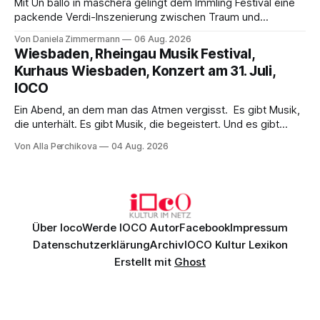
Mit Un ballo in maschera gelingt dem Immling Festival eine
packende Verdi-Inszenierung zwischen Traum und
Wirklichkeit. Verena von Kerssenbrock verbindet
Von Daniela Zimmermann
06 Aug. 2026
psychologische Tiefe mit starken Bildern, getragen von
Wiesbaden, Rheingau Musik Festival,
einem spielfreudigen Ensemble und einer musikalisch
Kurhaus Wiesbaden, Konzert am 31. Juli,
überzeugenden Gesamtleistung.
IOCO
Ein Abend, an dem man das Atmen vergisst. Es gibt Musik,
die unterhält. Es gibt Musik, die begeistert. Und es gibt
Musik, nach der man minutenlang kein Wort sagen kann.
Von Alla Perchikova
04 Aug. 2026
Genau so war der Abend im Kurhaus Wiesbaden, an dem
Johannes Brahms’ Erstes Klavierkonzert d-Moll op. 15 mit
Daniil
Über Ioco
Werde IOCO Autor
Facebook
Impressum
Datenschutzerklärung
Archiv
IOCO Kultur Lexikon
Erstellt mit
Ghost