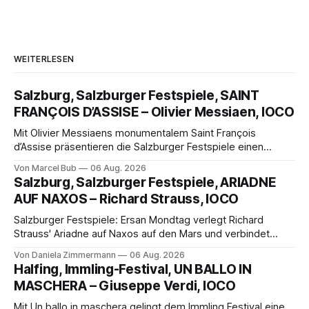
WEITERLESEN
Salzburg, Salzburger Festspiele, SAINT
FRANÇOIS D’ASSISE – Olivier Messiaen, IOCO
Mit Olivier Messiaens monumentalem Saint François
d’Assise präsentieren die Salzburger Festspiele einen
außergewöhnlichen Opernabend. Romeo Castellucci gelingt
Von Marcel Bub
06 Aug. 2026
eine bildgewaltige Inszenierung, Maxime Pascal entfaltet
Salzburg, Salzburger Festspiele, ARIADNE
die komplexe Partitur eindrucksvoll, Philippe Sly berührt als
AUF NAXOS – Richard Strauss, IOCO
Franziskus.
Salzburger Festspiele: Ersan Mondtag verlegt Richard
Strauss' Ariadne auf Naxos auf den Mars und verbindet
Science-Fiction mit Opernklassik. Musikalisch überzeugt die
Von Daniela Zimmermann
06 Aug. 2026
Aufführung mit starken Solisten und den Wiener
Halfing, Immling-Festival, UN BALLO IN
Philharmonikern, szenisch bleibt der zweite Akt jedoch
MASCHERA – Giuseppe Verdi, IOCO
hinter den Erwartungen zurück.
Mit Un ballo in maschera gelingt dem Immling Festival eine