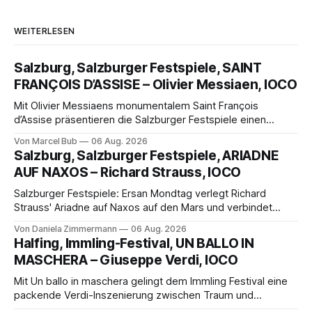
WEITERLESEN
Salzburg, Salzburger Festspiele, SAINT
FRANÇOIS D’ASSISE – Olivier Messiaen, IOCO
Mit Olivier Messiaens monumentalem Saint François
d’Assise präsentieren die Salzburger Festspiele einen
außergewöhnlichen Opernabend. Romeo Castellucci gelingt
Von Marcel Bub
06 Aug. 2026
eine bildgewaltige Inszenierung, Maxime Pascal entfaltet
Salzburg, Salzburger Festspiele, ARIADNE
die komplexe Partitur eindrucksvoll, Philippe Sly berührt als
AUF NAXOS – Richard Strauss, IOCO
Franziskus.
Salzburger Festspiele: Ersan Mondtag verlegt Richard
Strauss' Ariadne auf Naxos auf den Mars und verbindet
Science-Fiction mit Opernklassik. Musikalisch überzeugt die
Von Daniela Zimmermann
06 Aug. 2026
Aufführung mit starken Solisten und den Wiener
Halfing, Immling-Festival, UN BALLO IN
Philharmonikern, szenisch bleibt der zweite Akt jedoch
MASCHERA – Giuseppe Verdi, IOCO
hinter den Erwartungen zurück.
Mit Un ballo in maschera gelingt dem Immling Festival eine
packende Verdi-Inszenierung zwischen Traum und
Wirklichkeit. Verena von Kerssenbrock verbindet