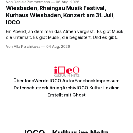
Von Daniela Zimmermann
06 Aug. 2026
psychologische Tiefe mit starken Bildern, getragen von
Wiesbaden, Rheingau Musik Festival,
einem spielfreudigen Ensemble und einer musikalisch
Kurhaus Wiesbaden, Konzert am 31. Juli,
überzeugenden Gesamtleistung.
IOCO
Ein Abend, an dem man das Atmen vergisst. Es gibt Musik,
die unterhält. Es gibt Musik, die begeistert. Und es gibt
Musik, nach der man minutenlang kein Wort sagen kann.
Von Alla Perchikova
04 Aug. 2026
Genau so war der Abend im Kurhaus Wiesbaden, an dem
Johannes Brahms’ Erstes Klavierkonzert d-Moll op. 15 mit
Daniil
Über Ioco
Werde IOCO Autor
Facebook
Impressum
Datenschutzerklärung
Archiv
IOCO Kultur Lexikon
Erstellt mit
Ghost