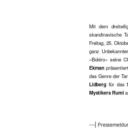
Mit dem dreiteili
skandinavische T
Freitag, 25. Okto
ganz Unbekannte
»Boléro« seine C
präsentier
Ekman
das Genre der Tan
für das
Lidberg
a
Mystikers Rumi
---| Pressemeldu