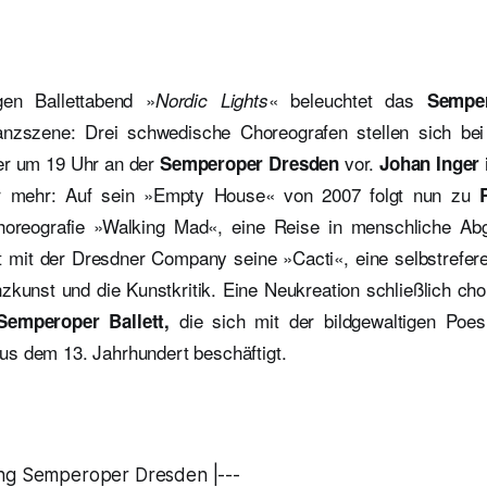
gen Ballettabend »
« beleuchtet das
Nordic Lights
Sempero
anzszene: Drei schwedische Choreografen stellen sich be
ber um 19 Uhr an der
vor.
Semperoper Dresden
Johan Inger
r mehr: Auf sein »Empty House« von 2007 folgt nun zu
horeografie »Walking Mad«, eine Reise in menschliche Ab
t mit der Dresdner Company seine »Cacti«, eine selbstreferen
zkunst und die Kunstkritik. Eine Neukreation schließlich cho
die sich mit der bildgewaltigen Poes
Semperoper Ballett,
us dem 13. Jahrhundert beschäftigt.
ng Semperoper Dresden |---