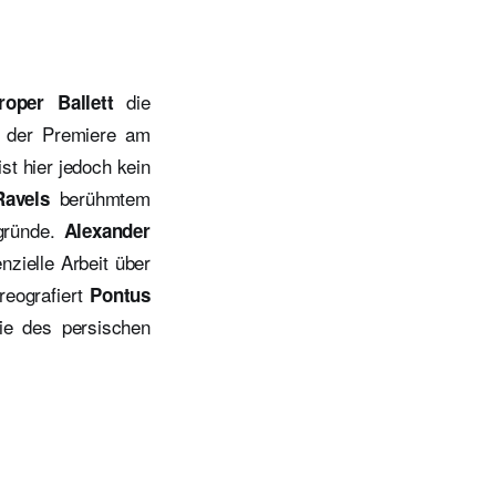
die
per Ballett
i der Premiere am
ist hier jedoch kein
berühmtem
Ravels
gründe.
Alexander
zielle Arbeit über
reografiert
Pontus
ie des persischen