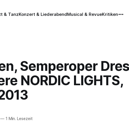
tt & Tanz
Konzert & Liederabend
Musical & Revue
Kritiken
en, Semperoper Dres
ere NORDIC LIGHTS,
.2013
—
1 Min. Lesezeit