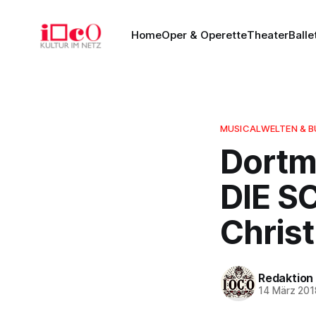
Home
Oper & Operette
Theater
Balle
MUSICALWELTEN & 
Dortm
DIE S
Chris
Redaktion
14 März 201