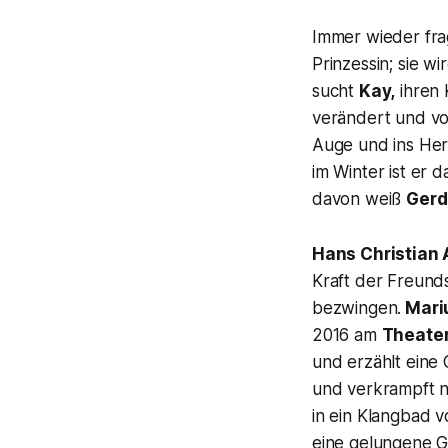
Immer wieder fra
Prinzessin; sie 
sucht
Kay,
ihren 
verändert und von
Auge und ins Her
im Winter ist er 
davon weiß
Gerd
Hans Christian
Kraft der Freunds
bezwingen.
Mariu
2016 am
Theater
und erzählt eine
und verkrampft na
in ein Klangbad v
eine gelungene G