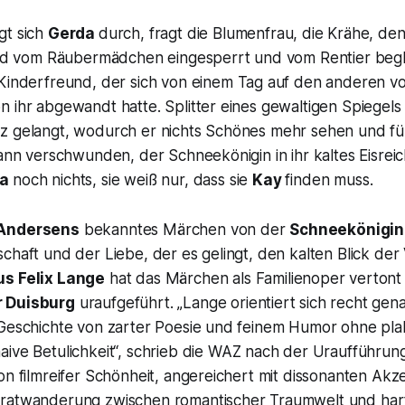
gt sich
Gerda
durch, fragt die Blumenfrau, die Krähe, de
wird vom Räubermädchen eingesperrt und vom Rentier begl
Kinderfreund, der sich von einem Tag auf den anderen 
 ihr abgewandt hatte. Splitter eines gewaltigen Spiegels
z gelangt, wodurch er nichts Schönes mehr sehen und f
dann verschwunden, der Schneekönigin in ihr kaltes Eisreic
a
noch nichts, sie weiß nur, dass sie
Kay
finden muss.
 Andersens
bekanntes Märchen von der
Schneekönigin
chaft und der Liebe, der es gelingt, den kalten Blick der
s Felix Lange
hat das Märchen als Familienoper vertont 
 Duisburg
uraufgeführt.
„Lange orientiert sich recht gen
 Geschichte von zarter Poesie und feinem Humor ohne pl
ive Betulichkeit“,
schrieb die WAZ nach der Uraufführun
on filmreifer Schönheit, angereichert mit dissonanten Akz
ratwanderung zwischen romantischer Traumwelt und harte