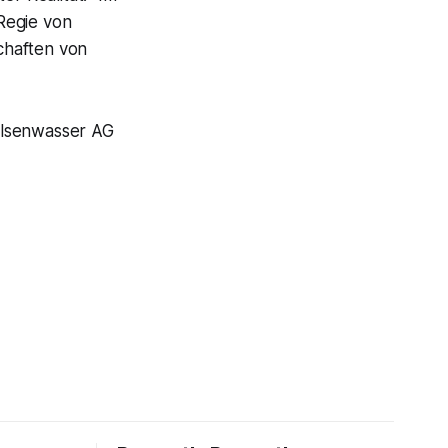
Regie von
chaften von
elsenwasser AG