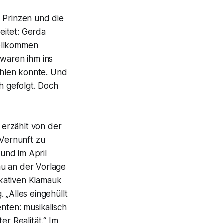
n Prinzen und die
eitet: Gerda
vollkommen
 waren ihm ins
ühlen konnte. Und
h gefolgt. Doch
erzählt von der
 Vernunft zu
und im April
au an der Vorlage
akativen Klamauk
g.
„Alles eingehüllt
enten: musikalisch
r Realität.
“ Im