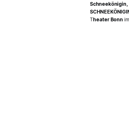
Schneekönigin,
SCHNEEKÖNIGI
T
heater Bonn
im