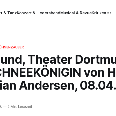
tt & Tanz
Konzert & Liederabend
Musical & Revue
Kritiken
BÜHNENZAUBER
und, Theater Dortmu
CHNEEKÖNIGIN von 
tian Andersen, 08.04
8
—
2 Min. Lesezeit