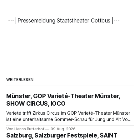
---| Pressemeldung Staatstheater Cottbus |---
WEITERLESEN
Münster, GOP Varieté-Theater Münster,
SHOW CIRCUS, IOCO
Varieté trifft Zirkus Circus im GOP Varieté-Theater Münster
ist eine unterhaltsame Sommer-Schau für Jung und Alt Von
Hanns Butterhof Wenn sich im GOP Varieté-Theater
Von Hanns Butterhof
09 Aug. 2026
Münster der Vorhang zur neuen Show Circus hebt, erkundet
Salzburg, Salzburger Festspiele, SAINT
wohl auch eine junge Frau, wie es ist, wenn der Zirkus ins