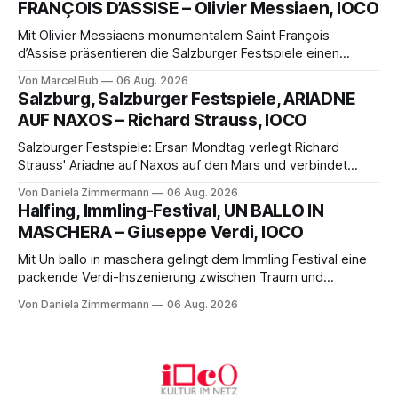
FRANÇOIS D’ASSISE – Olivier Messiaen, IOCO
Varieté kommt.
Mit Olivier Messiaens monumentalem Saint François
d’Assise präsentieren die Salzburger Festspiele einen
außergewöhnlichen Opernabend. Romeo Castellucci gelingt
Von Marcel Bub
06 Aug. 2026
eine bildgewaltige Inszenierung, Maxime Pascal entfaltet
Salzburg, Salzburger Festspiele, ARIADNE
die komplexe Partitur eindrucksvoll, Philippe Sly berührt als
AUF NAXOS – Richard Strauss, IOCO
Franziskus.
Salzburger Festspiele: Ersan Mondtag verlegt Richard
Strauss' Ariadne auf Naxos auf den Mars und verbindet
Science-Fiction mit Opernklassik. Musikalisch überzeugt die
Von Daniela Zimmermann
06 Aug. 2026
Aufführung mit starken Solisten und den Wiener
Halfing, Immling-Festival, UN BALLO IN
Philharmonikern, szenisch bleibt der zweite Akt jedoch
MASCHERA – Giuseppe Verdi, IOCO
hinter den Erwartungen zurück.
Mit Un ballo in maschera gelingt dem Immling Festival eine
packende Verdi-Inszenierung zwischen Traum und
Wirklichkeit. Verena von Kerssenbrock verbindet
Von Daniela Zimmermann
06 Aug. 2026
psychologische Tiefe mit starken Bildern, getragen von
einem spielfreudigen Ensemble und einer musikalisch
überzeugenden Gesamtleistung.