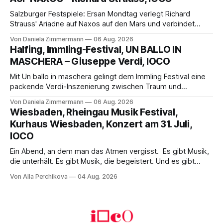
Franziskus.
Salzburger Festspiele: Ersan Mondtag verlegt Richard
Strauss' Ariadne auf Naxos auf den Mars und verbindet
Science-Fiction mit Opernklassik. Musikalisch überzeugt die
Von Daniela Zimmermann
06 Aug. 2026
Aufführung mit starken Solisten und den Wiener
Halfing, Immling-Festival, UN BALLO IN
Philharmonikern, szenisch bleibt der zweite Akt jedoch
MASCHERA – Giuseppe Verdi, IOCO
hinter den Erwartungen zurück.
Mit Un ballo in maschera gelingt dem Immling Festival eine
packende Verdi-Inszenierung zwischen Traum und
Wirklichkeit. Verena von Kerssenbrock verbindet
Von Daniela Zimmermann
06 Aug. 2026
psychologische Tiefe mit starken Bildern, getragen von
Wiesbaden, Rheingau Musik Festival,
einem spielfreudigen Ensemble und einer musikalisch
Kurhaus Wiesbaden, Konzert am 31. Juli,
überzeugenden Gesamtleistung.
IOCO
Ein Abend, an dem man das Atmen vergisst. Es gibt Musik,
die unterhält. Es gibt Musik, die begeistert. Und es gibt
Musik, nach der man minutenlang kein Wort sagen kann.
Von Alla Perchikova
04 Aug. 2026
Genau so war der Abend im Kurhaus Wiesbaden, an dem
Johannes Brahms’ Erstes Klavierkonzert d-Moll op. 15 mit
Daniil