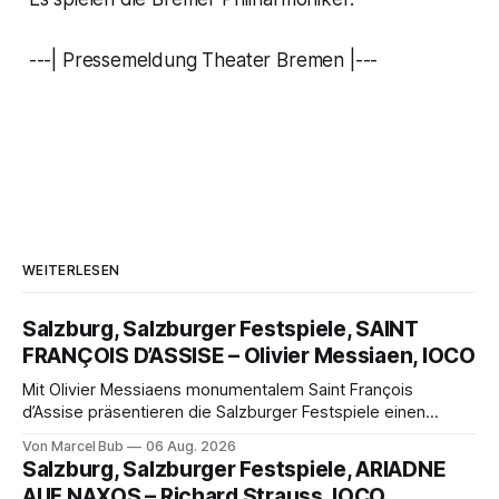
---| Pressemeldung Theater Bremen |---
WEITERLESEN
Salzburg, Salzburger Festspiele, SAINT
FRANÇOIS D’ASSISE – Olivier Messiaen, IOCO
Mit Olivier Messiaens monumentalem Saint François
d’Assise präsentieren die Salzburger Festspiele einen
außergewöhnlichen Opernabend. Romeo Castellucci gelingt
Von Marcel Bub
06 Aug. 2026
eine bildgewaltige Inszenierung, Maxime Pascal entfaltet
Salzburg, Salzburger Festspiele, ARIADNE
die komplexe Partitur eindrucksvoll, Philippe Sly berührt als
AUF NAXOS – Richard Strauss, IOCO