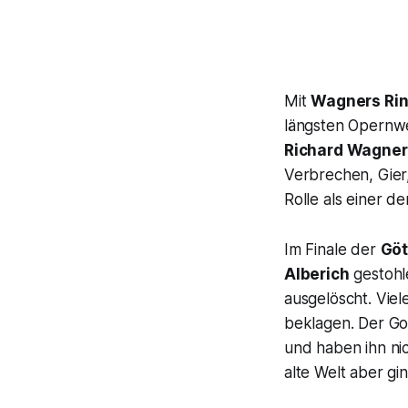
Mit
Wagners
Rin
längsten Opernwe
Richard Wagner
Verbrechen, Gier,
Rolle als einer d
Im Finale der
Gö
Alberich
gestohl
ausgelöscht. Viel
beklagen. Der Go
und haben ihn nic
alte Welt aber gi