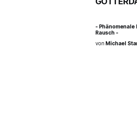
G
ÖTTERD
- Phänomenale 
Rausch -
von
Michael St