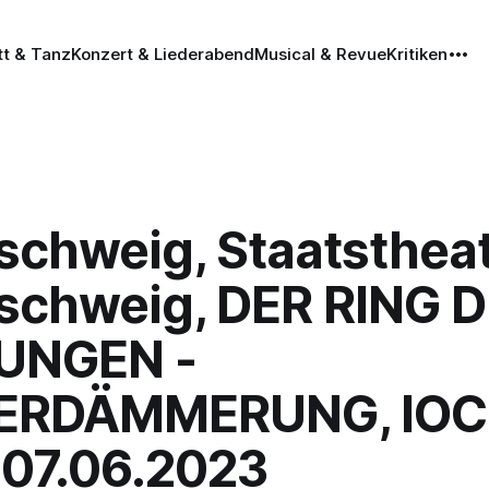
tt & Tanz
Konzert & Liederabend
Musical & Revue
Kritiken
schweig, Staatsthea
schweig, DER RING 
UNGEN -
ERDÄMMERUNG, IO
, 07.06.2023