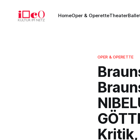
Home
Oper & Operette
Theater
Balle
OPER & OPERETTE
Braun
Braun
NIBEL
GÖTT
Kritik