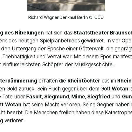
Richard Wagner Denkmal Berlin © IOCO
g des Nibelungen
hat sich das
Staatstheater Braunsc
rk des heutigen Spielplanbetriebs gewidmet. In vier Oper
den Untergang der Epoche einer Götterwelt, die gepräg
 Triebhaftigkeit und Verrat war. Mit diesem Epos manifest
er einflussreichsten Schöpfer der Musikgeschichte.
tterdämmerung
erhalten die
Rheintöchter
das im
Rhein
en Gold zurück. Sein Fluch gegenüber dem Gott
Wotan
i
e Tote über
Fasolt, Siegmund, Mime, Siegfried
und
Gun
tt
Wotan
hat seine Macht verloren. Seine Gegner haben
ht beerbt. Die Menschen freilich haben diese Katastrophe
ng verloren.