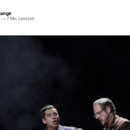
tange
3
—
7 Min. Lesezeit