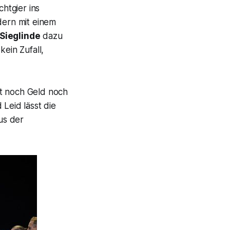
htgier ins
dern mit einem
Sieglinde
dazu
kein Zufall,
t noch Geld noch
Leid lässt die
us der