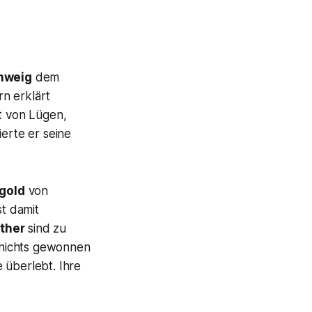
hweig
dem
n erklärt
t von Lügen,
ierte er seine
gold
von
st damit
ther
sind zu
 nichts gewonnen
 überlebt. Ihre