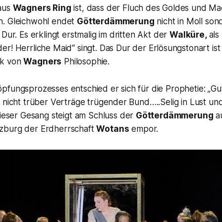
 aus
Wagners
Ring
ist, dass der Fluch des Goldes und Mac
n. Gleichwohl endet
Götterdämmerung
nicht in Moll son
 Dur. Es erklingt erstmalig im dritten Akt der
Walküre,
als
er! Herrliche Maid“
singt. Das Dur der Erlösungstonart ist 
ck von
Wagners
Philosophie.
pfungsprozesses entschied er sich für die Prophetie: „
Gu
 nicht trüber Verträge trügender Bund…..Selig in Lust und 
eser Gesang steigt am Schluss der
Götterdämmerung
a
zburg der Erdherrschaft
Wotans
empor.